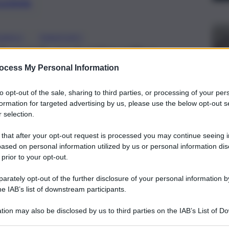
preferite
, 
IANCO
TRASPORTI
iluppando per la prima volta a
ale finalmente intermodale e ben
ocess My Personal Information
to opt-out of the sale, sharing to third parties, or processing of your per
formation for targeted advertising by us, please use the below opt-out s
 selection.
 that after your opt-out request is processed you may continue seeing i
ased on personal information utilized by us or personal information dis
 prior to your opt-out.
rately opt-out of the further disclosure of your personal information by
he IAB’s list of downstream participants.
tion may also be disclosed by us to third parties on the IAB’s List of 
 that may further disclose it to other third parties.