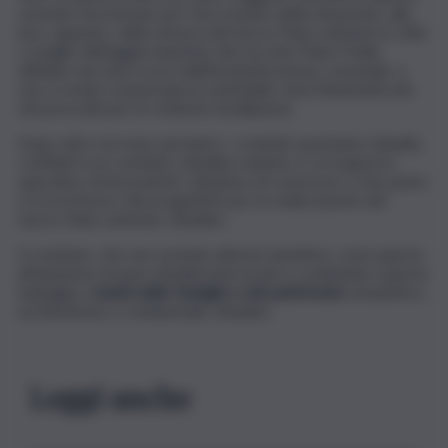
vicenda s’incontrano per fare il punto della situazione, alla
luce, appunto, della stesura del nuovo Piano antenne in città
o meglio dell’aggiornamento del vecchio Piano Polab,
affidato nei mesi scorsi dall’Amministrazione comunale, e
che si rende oramai improcrastinabile vista l’inidoneità dei
siti prescelti per le richieste installazioni.
Dopo oltre sei mesi, pertanto, i comitati spontanei cittadini,
confluiti in un comitato cittadino unitario e col supporto
operativo di Assoutenti, chiedono di conoscere a che punto
si trovi il lavoro dei progettisti per la realizzazione del
nuovo Piano antenne cittadino.
Il comitato, che non esclude ulteriori iniziative, resta aperto
all’adesione di quei cittadini interessati a condividere questa
battaglia a
tutela delle famiglie e del patrimonio
urbanistico,
architettonico e ambientale cittadino.
Leggi anche