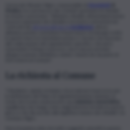
L’avvocato Rosario Nigro, responsabile di
Assoutenti
di
Modica
, tra i portavoce dei comitati spontanei di cittadini
ha tenuto a precisare: “Abbiamo ribadito all’amministrazione
la preoccupazione dei cittadini e la nostra contrarietà nei
confronti dei
siti prescelti per le
installazioni
, altresì,
abbiamo potuto constatare il buon lavoro di sinergia svolto
in questi mesi tra l’amministrazione e i tecnici che lavorano
alla realizzazione del regolamento specifico, che però,
nonostante il tempo trascorso, non è ancora arrivato
all’approvazione definitiva, stante i ritardi che da parte di
Enti esterni al Comune”.
La richiesta al Comune
“Chiediamo, quindi, al sindaco di accelerare il percorso per
la definizione del Piano di regolamentazione antenne, in
modo da trovare al più presto una
soluzione concertativa
equilibrata che tenga conto degli interessi di tutte le parti in
gioco e che dia ascolto alle legittime istanze dei cittadini”, ha
concluso Nigro.
Non è la prima volta che tutti i soggetti coinvolti in questa