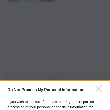
Do Not Process My Personal Information
Iscriviti alla nostra Newsletter
If you wish to opt-out of the sale, sharing to third parties, or
Iscriviti alla nostra newsletter per non perdere le ultime
processing of your personal or sensitive information for