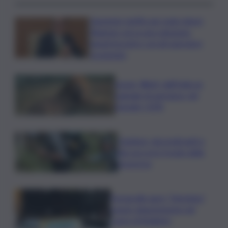
Aumento tariffe per isole minori,
Regione cerca una soluzione:
lunedì incontro con gli operatori
economici
Leone, Wwf: dall’India un
segnale di speranza, nel
Gurajat +32%
Outdoor, più praticanti e
più soccorsi: il nodo della
sicurezza
Fornacelle apre “Vinoteka”
spazio degustazione nel
cuore di Bolgheri