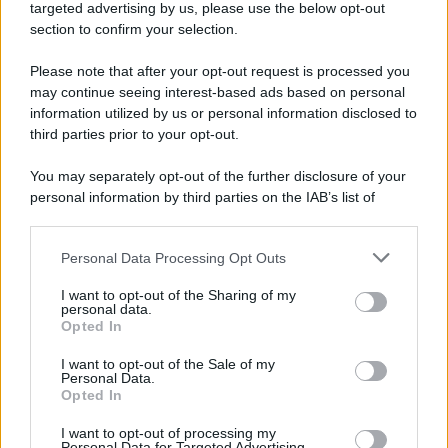
novità
targeted advertising by us, please use the below opt-out
section to confirm your selection.
Iscriviti Ora
Please note that after your opt-out request is processed you
may continue seeing interest-based ads based on personal
information utilized by us or personal information disclosed to
third parties prior to your opt-out.
You may separately opt-out of the further disclosure of your
personal information by third parties on the IAB’s list of
© 2026 | Ediservice s.r.l. 95126 Catania – Via Principe
downstream participants.
Nicola, 22 – P.IVA: 01153210875 – Cciaa Catania n.
Personal Data Processing Opt Outs
This information may also be disclosed by us to third parties
01153210875 – Quotidiano di Sicilia usufruisce dei
on the IAB’s List of Downstream Participants that may further
contributi di cui al D.lgs n. 70/2017
I want to opt-out of the Sharing of my
disclose it to other third parties.
personal data.
Opted In
I want to opt-out of the Sale of my
Personal Data.
Chi Siamo
Opted In
Fondazione Etica e Valori Marilù Tregua
Fondatore Carlo Alberto Tregua
Lavora con noi
I want to opt-out of processing my
Personal Data for Targeted Advertising.