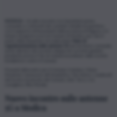
MODICA –
Un altro incontro tra l’amministrazione
comunale e i referenti dei comitati cittadini di quartiere,
con il supporto di Assoutenti della provincia di Ragusa, si è
tenuto nei giorni scorsi al Comune di Modica, per fare il
punto della situazione sul realizzando
Piano di
regolamentazione delle antenne 5G
nel territorio comunale,
anche alla luce dei recenti sviluppi nel corrente giudizio
pendente presso il Tar di Catania incardinato dalla società
installatrice contro il Comune.
Presenti all’incontro per il Comune, il sindaco, Maria
Monisteri, l’assessore all’Urbanistica, Tino Antoci, coadiuvati
dal tecnico incaricato dal Comune, dott. Turco, e la
consigliera, Rita Floridia.
Nuovo incontro sulle antenne
5G a Modica