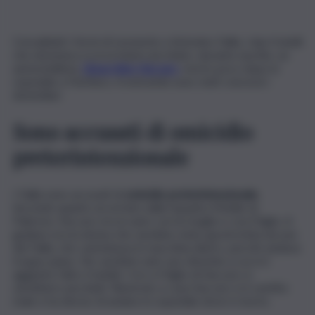
Convalidati i fermi di Leonardo e Antonino Failla, i due fratelli
che domenica scorsa hanno picchiato, durante una lite, un
automobilista
,
Gioacchino Vaccaro
,
morto poco dopo in
ospedale a Partinico. A entrambi sono stati concessi i
domiciliari.
Sono accusati di omicidio
preterintenzionale
I Failla sono accusati di
omicidio preterintenzionale.
Secondo quanto accertato dalla Squadra Mobile di
Palermo, Vaccaro era in auto con la moglie e con il figlio. A
guidare era la donna che sarebbe stata apostrofata da uno
dei Failla, che camminava in macchina dietro, perché andava
troppo piano. Ne sarebbe nato uno diverbio a cui si è
aggiunto l’altro fratello I tre e il figlio di Vaccaro si
sarebbero picchiati. Rientrato a casa Vaccaro si è sentito
male e ha deciso di andare in ospedale dove è morto.