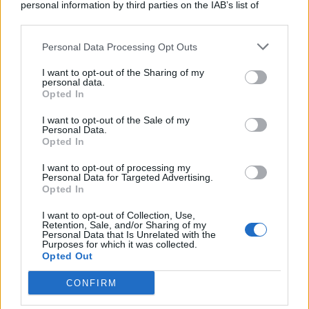
personal information by third parties on the IAB’s list of
© 2026 | Ediservice s.r.l. 95126 Catania – Via Principe
downstream participants.
Nicola, 22 – P.IVA: 01153210875 – Cciaa Catania n.
Personal Data Processing Opt Outs
This information may also be disclosed by us to third parties
01153210875 – Quotidiano di Sicilia usufruisce dei
on the IAB’s List of Downstream Participants that may further
contributi di cui al D.lgs n. 70/2017
I want to opt-out of the Sharing of my
disclose it to other third parties.
personal data.
Opted In
I want to opt-out of the Sale of my
Personal Data.
Chi Siamo
Opted In
Fondazione Etica e Valori Marilù Tregua
Fondatore Carlo Alberto Tregua
Lavora con noi
I want to opt-out of processing my
Personal Data for Targeted Advertising.
Gerenza
Opted In
I want to opt-out of Collection, Use,
Retention, Sale, and/or Sharing of my
Personal Data that Is Unrelated with the
Purposes for which it was collected.
Opted Out
Scarica l’app
CONFIRM
Privacy Policy
Preferenze Privacy