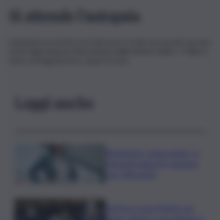
Si attende l’autopsia
L’autopsia accerterà se il decesso è stato provocato da una
emorragia interna determinata dalle lesioni subite. I Failla si
sono consegnati poco dopo la rissa.
Leggi anche
Risoluzione ‘campo largo’ su
Giorgetti agita Pd, tensione
con i Riformisti
Vertice a casa Meloni con
Tajani, Salvini e Lupi: bilancio e