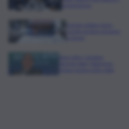
priorità ripresa
Operaio siciliano muore
travolto da lastre di marmo
a Carrara
Banco Bpm, Castagna:
Agricole Italia? Valuteremo,
ritengo fusione molto solida