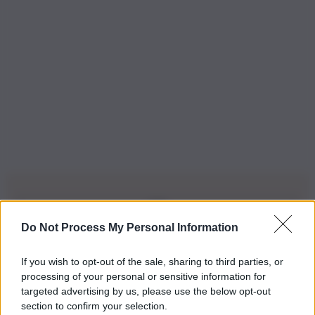
Do Not Process My Personal Information
Iscriviti alla nostra Newsletter
If you wish to opt-out of the sale, sharing to third parties, or
Iscriviti alla nostra newsletter per non perdere le ultime
processing of your personal or sensitive information for
novità
targeted advertising by us, please use the below opt-out
section to confirm your selection.
Iscriviti Ora