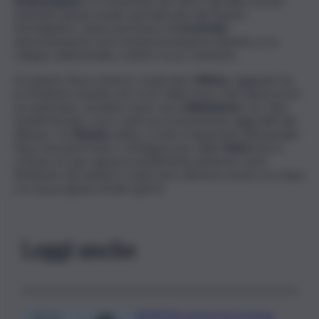
testimonianze
circostanziate dei fatti e dai rilievi tecnici
espletati dal personale specializzato del Nucleo
Investigativo, hanno permesso di
ricostruire
minuziosamente ed in tempi brevissimi la dinamica e lo
sviluppo dell’omicidio a Santa Croce Camerina.
Da quanto finora emerso, la giovane
vittima
, raggiunta da
un fendente al petto nel corso della rissa e deceduta pochi
secondi dopo, avrebbe avuto una
colluttazione
con i due
fratelli fermati, a loro volta successivamente aggrediti dal
28enne. Un
36enne
, infine, è stato trasportato all’ospedale
Papa Giovanni Paolo II di Ragusa per delle
ferite
lacero
contuse al capo apparse inizialmente piuttosto serie.
Medicato dai sanitari è stato però dimesso poche ore dopo
con una prognosi di dieci giorni.
Leggi anche
ASSIPOD porta per la prima