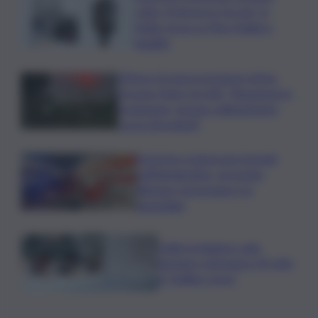
volta “Podcast in Circolo” in
Sicilia: focus su Pino Puglisi e
legalità
L’Etna e la nuova eruzione estiva.
Corsaro (Ingv) al QdS: “Situazione in
evoluzione, nessun collegamento
con lo Stromboli”
Sorpreso a innescare incendi
nell’Agrigentino, arrestato
86enne: il piromane è ai
domiciliari
Caldo in leggero calo:
domani e domenica 19 città
in “bollino rosso”