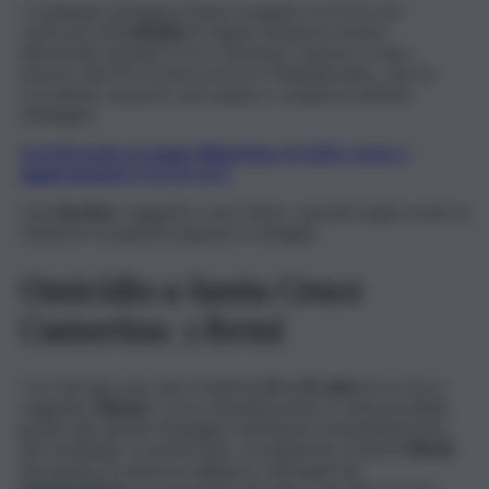
I carabinieri di Ragusa hanno eseguito un fermo nei
confronti di
3 cittadini
di origine tunisina in merito
all’omicidio di Santa Croce Camerina. Questo è stato
emesso dal PM di turno presso il Tribunale ibleo, che ha
coordinato sul posto una rapida e complessa attività
d’indagine.
Iscriviti gratis al canale WhatsApp di QdS.it, news e
aggiornamenti CLICCA QUI
Una
dozzina
i soggetti a vario titolo coinvolti negli scontri, in
relazione ai quali proseguono le indagini.
Omicidio a Santa Croce
Camerina: 3 fermi
I tre fermati sono due fratelli di
22 e 25 anni
ed un terzo
soggetto
28enne
. La loro identificazione è stata possibile
grazie alle attività d’indagine effettuate immediatamente
dai Carabinieri. In particolare, l’acquisizione di alcuni
filmati
dei sistemi di videosorveglianza, suffragati da