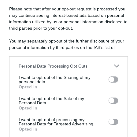
Please note that after your opt-out request is processed you
may continue seeing interest-based ads based on personal
information utilized by us or personal information disclosed to
third parties prior to your opt-out.
You may separately opt-out of the further disclosure of your
personal information by third parties on the IAB’s list of
© 2026 | Ediservice s.r.l. 95126 Catania – Via Principe
downstream participants.
Nicola, 22 – P.IVA: 01153210875 – Cciaa Catania n.
Personal Data Processing Opt Outs
This information may also be disclosed by us to third parties
01153210875 – Quotidiano di Sicilia usufruisce dei
on the IAB’s List of Downstream Participants that may further
contributi di cui al D.lgs n. 70/2017
I want to opt-out of the Sharing of my
disclose it to other third parties.
personal data.
Opted In
I want to opt-out of the Sale of my
Personal Data.
Chi Siamo
Opted In
Fondazione Etica e Valori Marilù Tregua
Fondatore Carlo Alberto Tregua
Lavora con noi
I want to opt-out of processing my
Personal Data for Targeted Advertising.
Gerenza
Opted In