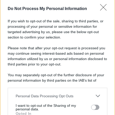
Do Not Process My Personal Information
Iscriviti alla nostra Newsletter
If you wish to opt-out of the sale, sharing to third parties, or
Iscriviti alla nostra newsletter per non perdere le ultime
processing of your personal or sensitive information for
novità
targeted advertising by us, please use the below opt-out
section to confirm your selection.
Iscriviti Ora
Please note that after your opt-out request is processed you
may continue seeing interest-based ads based on personal
information utilized by us or personal information disclosed to
third parties prior to your opt-out.
You may separately opt-out of the further disclosure of your
personal information by third parties on the IAB’s list of
© 2026 | Ediservice s.r.l. 95126 Catania – Via Principe
downstream participants.
Nicola, 22 – P.IVA: 01153210875 – Cciaa Catania n.
Personal Data Processing Opt Outs
This information may also be disclosed by us to third parties
01153210875 – Quotidiano di Sicilia usufruisce dei
on the IAB’s List of Downstream Participants that may further
contributi di cui al D.lgs n. 70/2017
I want to opt-out of the Sharing of my
disclose it to other third parties.
personal data.
Opted In