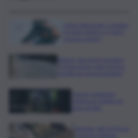
Codice della strada, si studiano
le novità: patente a 17 anni e
sorpasso a destra
Palermo, due morti in sei giorni:
“Il tavolo tecnico sulla sicurezza
stradale non può più aspettare”
I Barisei: vendemmia
notturna per tutelare chi
lavora nei filari
Nintendo, utili +53,5% nel
I trimestre dell’anno