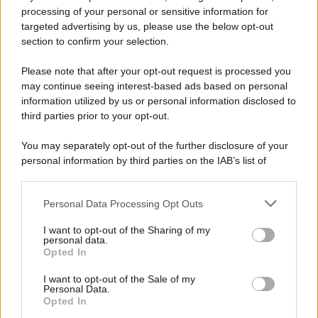
Iscriviti alla nostra newsletter per non perdere le ultime
processing of your personal or sensitive information for
novità
targeted advertising by us, please use the below opt-out
section to confirm your selection.
Iscriviti Ora
Please note that after your opt-out request is processed you
may continue seeing interest-based ads based on personal
information utilized by us or personal information disclosed to
third parties prior to your opt-out.
You may separately opt-out of the further disclosure of your
personal information by third parties on the IAB’s list of
© 2026 | Ediservice s.r.l. 95126 Catania – Via Principe
downstream participants.
Nicola, 22 – P.IVA: 01153210875 – Cciaa Catania n.
Personal Data Processing Opt Outs
This information may also be disclosed by us to third parties
01153210875 – Quotidiano di Sicilia usufruisce dei
on the IAB’s List of Downstream Participants that may further
contributi di cui al D.lgs n. 70/2017
I want to opt-out of the Sharing of my
disclose it to other third parties.
personal data.
Opted In
I want to opt-out of the Sale of my
Personal Data.
Chi Siamo
Opted In
Fondazione Etica e Valori Marilù Tregua
Fondatore Carlo Alberto Tregua