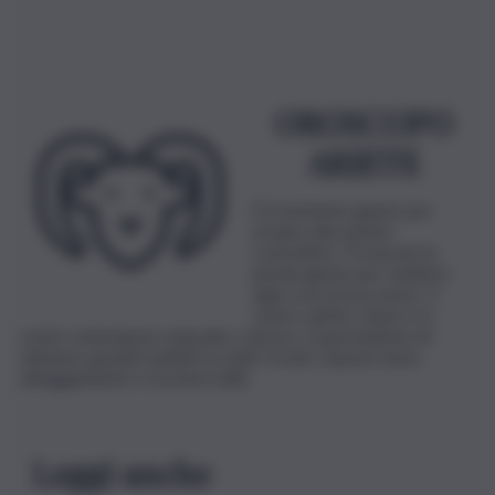
OROSCOPO
ARIETE
È il momento giusto per
avviare discussioni
costruttive. Troverete le
parole giuste per mettere
ogni cosa al suo posto. Il
vostro spirito vivace e il
vostro entusiasmo naturale e sincero vi permettono di
ottenere grandi risultati su tutti i fronti. Questo buon
atteggiamento vi tornerà utile.
Leggi anche