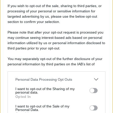
Iscriviti alla nostra Newsletter
If you wish to opt-out of the sale, sharing to third parties, or
Iscriviti alla nostra newsletter per non perdere le ultime
processing of your personal or sensitive information for
novità
targeted advertising by us, please use the below opt-out
section to confirm your selection.
Iscriviti Ora
Please note that after your opt-out request is processed you
may continue seeing interest-based ads based on personal
information utilized by us or personal information disclosed to
third parties prior to your opt-out.
You may separately opt-out of the further disclosure of your
personal information by third parties on the IAB’s list of
© 2026 | Ediservice s.r.l. 95126 Catania – Via Principe
downstream participants.
Nicola, 22 – P.IVA: 01153210875 – Cciaa Catania n.
Personal Data Processing Opt Outs
This information may also be disclosed by us to third parties
01153210875 – Quotidiano di Sicilia usufruisce dei
on the IAB’s List of Downstream Participants that may further
contributi di cui al D.lgs n. 70/2017
I want to opt-out of the Sharing of my
disclose it to other third parties.
personal data.
Opted In
I want to opt-out of the Sale of my
Personal Data.
Chi Siamo