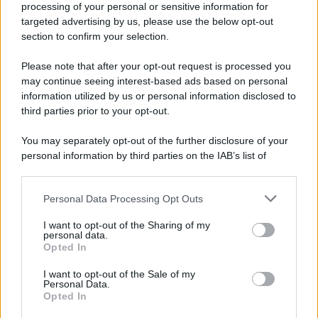
Iscriviti alla nostra newsletter per non perdere le ultime
processing of your personal or sensitive information for
novità
targeted advertising by us, please use the below opt-out
section to confirm your selection.
Iscriviti Ora
Please note that after your opt-out request is processed you
may continue seeing interest-based ads based on personal
information utilized by us or personal information disclosed to
third parties prior to your opt-out.
You may separately opt-out of the further disclosure of your
personal information by third parties on the IAB’s list of
© 2026 | Ediservice s.r.l. 95126 Catania – Via Principe
downstream participants.
Nicola, 22 – P.IVA: 01153210875 – Cciaa Catania n.
Personal Data Processing Opt Outs
This information may also be disclosed by us to third parties
01153210875 – Quotidiano di Sicilia usufruisce dei
on the IAB’s List of Downstream Participants that may further
contributi di cui al D.lgs n. 70/2017
I want to opt-out of the Sharing of my
disclose it to other third parties.
personal data.
Opted In
I want to opt-out of the Sale of my
Personal Data.
Chi Siamo
Opted In
Fondazione Etica e Valori Marilù Tregua
Fondatore Carlo Alberto Tregua