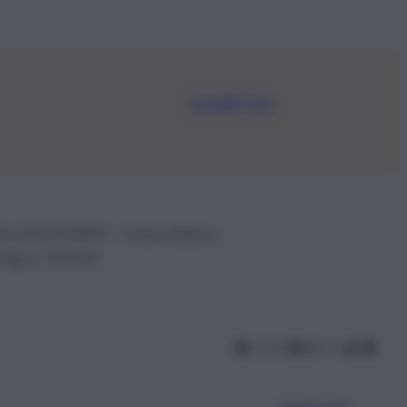
Iscriviti Ora
.IVA: 01153210875 – Cciaa Catania n.
 D.lgs n. 70/2017
Scarica l’app