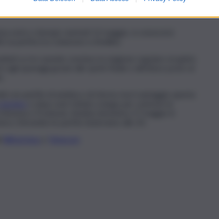
ssima serie e domani, martedì 12 maggio, si conoscerà
ti, la partita tra Catanzaro e Avellino.
ltati su tre avendo concluso la stagione regolare al quinto
 agli spareggi grazie allo sprint finale e all’ottavo posto al
o.
ali con partite di andata e di ritorno ma il vantaggio questa
regolare
e dopo aver lottato a lungo per centrare la
 Venezia e Frosinone. Andata domenica 17 maggio in
era. Entrambe le partite inizieranno alle 20.
li
WhatsApp
e
Telegram