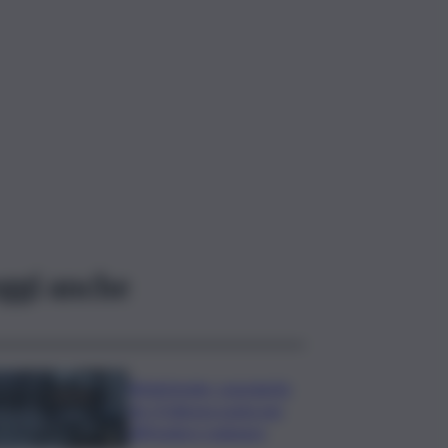
ggi anche
Bitdefender: popolarità
de L’Odissea usata per
diffondere malware