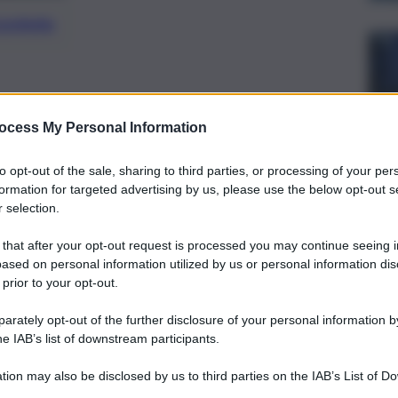
preferite
, è durato circa un’oretta ed è
ocess My Personal Information
 modo, con il saluto del tecnico Filippo
a curva nord, unico settore aperto al
to opt-out of the sale, sharing to third parties, or processing of your per
formation for targeted advertising by us, please use the below opt-out s
 selection.
 that after your opt-out request is processed you may continue seeing i
ased on personal information utilized by us or personal information dis
 prior to your opt-out.
rately opt-out of the further disclosure of your personal information by
he IAB’s list of downstream participants.
tion may also be disclosed by us to third parties on the IAB’s List of 
 that may further disclose it to other third parties.