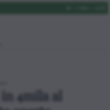
eo
perte
 in 4mila al