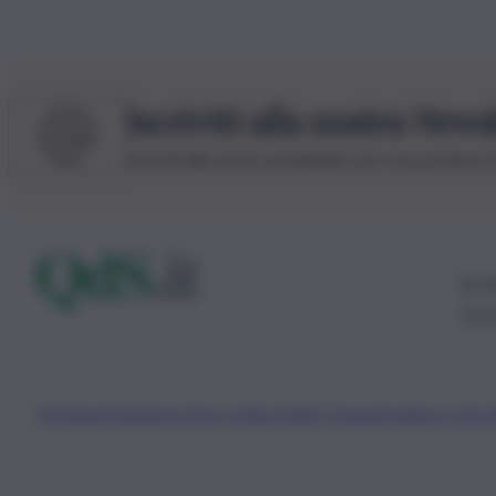
Iscriviti alla nostra News
Iscriviti alla nostra newsletter per non perdere 
© 20
0115
Chi Siamo
Fondazione Etica e Valori Marilù Tregua
Fondatore Carlo 