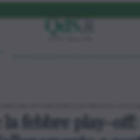
venerdì 7 agosto 2026
Ambiente
Lavoro
Economia
Politica
Cultura
Dai Mercati
Podcast
Vid
a febbre play-off: in 4mila al Barbera per l’allenamento a porte a
 la febbre play-off: