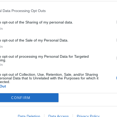
l Data Processing Opt Outs
o opt-out of the Sharing of my personal data.
In
ff. E sale la febbre in vista delle partite decisive per la
gio, infatti, sono stati circa 4mila i tifosi che hanno
o opt-out of the Sale of my Personal Data.
squadra allenata da Filippo Inzaghi
.
In
one per l’organizzazione dell’appuntamento. I gruppi
to opt-out of processing my Personal Data for Targeted
 pochi dopo pochi minuti come segno di solidarietà nei
ing.
cesso all’impianto di viale del Fante perché sprovvisti della
In
to.
o opt-out of Collection, Use, Retention, Sale, and/or Sharing
un’oretta ed è cominciato e finito allo stesso modo, con il
ersonal Data that Is Unrelated with the Purposes for which it
lected.
dra sotto la curva nord, unico settore aperto al pubblico.
Out
 ha svolto un lavoro differenziato in palestra ma dovrebbe
giorni.
CONFIRM
sfidante del Palermo nella
Data Deletion
Data Access
Privacy Policy