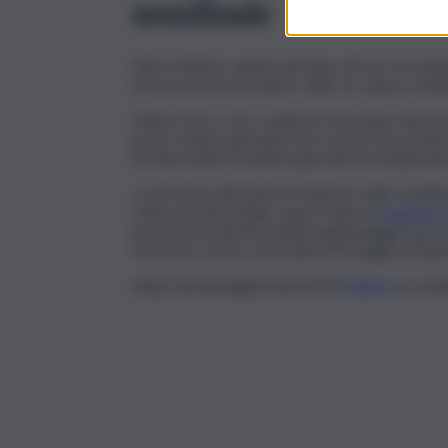
semifinale
Sale la febbre, quindi, dei play-off per la ma
l’avversario dei rosanero. Alle 21 si gioca, infat
Match secco con i calabresi che hanno due risu
posto mentre gli irpini sono riusciti ad accedere
termine delle trentotto giornate di campionat
La vincente affronterà il Palermo nelle semifin
volta sarà dei siciliani, quarti dopo la
stagione 
promozione diretta andata appannaggio poi a
trasferta, ritorno mercoledì 20 maggio al Barb
Segui tutti gli aggiornamenti di
QdS.it
sui cana