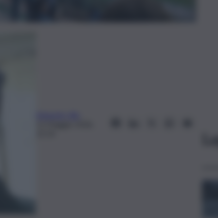
Edoardo Ullo
11 Maggio 2026,
22:14
Le