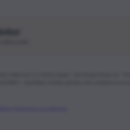
letter
le ultime novità
26 | Ediservice s.r.l. 95126 Catania – Via Principe Nicola, 22 – P
3210875 – Quotidiano di Sicilia usufruisce dei contributi di cui al
Alberto Tregua
Lavora con noi
Gerenza