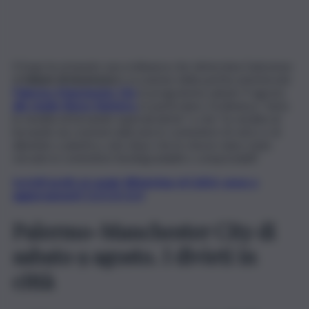
Il Suap ha emanato una ordinanza che determina l’adozione
di
misure di sicurezza
in occasione della partita amichevole
Palermo-Manchester City
in programma sabato 9 agosto
allo stadio Renzo Barbera.
In particolare, l’ordinanza “vieta
la vendita di bevande superalcoliche” e che “la vendita di
bevande sia commercializzata in contenitori di vetro e di
alluminio o plastica, solo dopo che le stesse siano state
versate in contenitori biodegradabili o compostabili”.
Iscriviti gratis al canale WhatsApp di QdS.it, news e
aggiornamenti CLICCA QUI
Palermo-Manchester City di
sabato 9 agosto. I divieti in
città