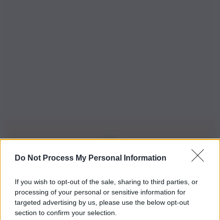
Do Not Process My Personal Information
Iscriviti alla nostra Newsletter
If you wish to opt-out of the sale, sharing to third parties, or
Iscriviti alla nostra newsletter per non perdere le ultime
processing of your personal or sensitive information for
novità
targeted advertising by us, please use the below opt-out
section to confirm your selection.
Iscriviti Ora