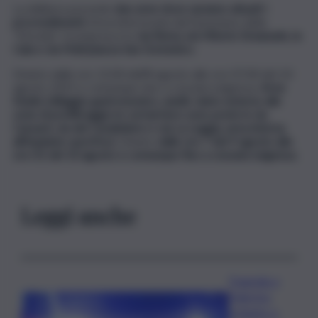
La delibera prevede
due aree dove saranno attuati i
provvedimenti.
Area interessata dal fenomeno della
“Movida” ricompresa tra
via Roma ,via Vittorio Emanuele, la
Cala e via Meli/piazza San Domenico.
Divieto dalle ore 13.00 dell’8 agosto alle ore 07.00 del 10
agosto 2025 e comunque sino a cessata esigenza;
Area
Stadio (villaggio gastronomico, anello viario esterno alle
zone di prefiltraggio le cui barriere sono poste in via
Cassarà, via del Carabiniere e via La Loggia, area interna
all’impianto sportivo).
Divieto
dalle ore 7 del 9 agosto alle
ore 01 del 10 agosto e comunque fino a cessata esigenza.
Leggi anche
Tragedia a
Palermo:
schianto a