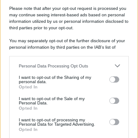
Please note that after your opt-out request is processed you
may continue seeing interest-based ads based on personal
information utilized by us or personal information disclosed to
third parties prior to your opt-out.
You may separately opt-out of the further disclosure of your
personal information by third parties on the IAB’s list of
© 2026 | Ediservice s.r.l. 95126 Catania – Via Principe
downstream participants.
Nicola, 22 – P.IVA: 01153210875 – Cciaa Catania n.
Personal Data Processing Opt Outs
This information may also be disclosed by us to third parties
01153210875 – Quotidiano di Sicilia usufruisce dei
on the IAB’s List of Downstream Participants that may further
contributi di cui al D.lgs n. 70/2017
I want to opt-out of the Sharing of my
disclose it to other third parties.
personal data.
Opted In
I want to opt-out of the Sale of my
Personal Data.
Chi Siamo
Opted In
Fondazione Etica e Valori Marilù Tregua
Fondatore Carlo Alberto Tregua
Lavora con noi
I want to opt-out of processing my
Personal Data for Targeted Advertising.
Gerenza
Opted In