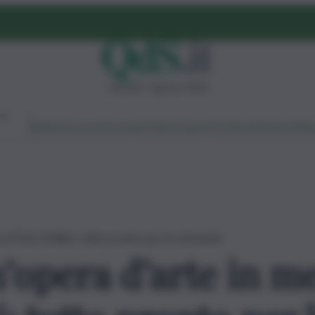
venerdì 7 agosto 2026
Ambiente
Lavoro
Economia
Politica
Cultura
Dai Mercati
Podcast
Vid
i Totò Schillaci: tutto pronto per la cerimonia
’opera d’arte in m