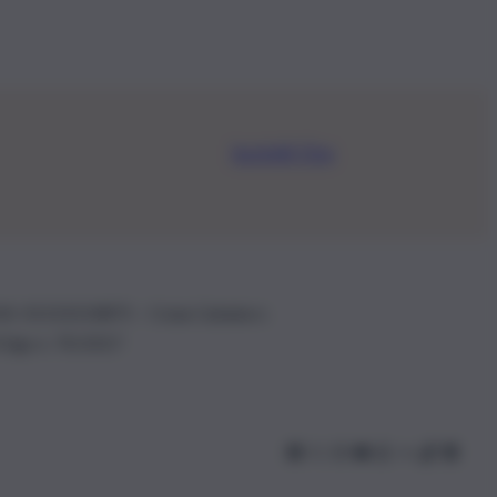
Iscriviti Ora
.IVA: 01153210875 – Cciaa Catania n.
 D.lgs n. 70/2017