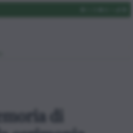
eo
emoria di