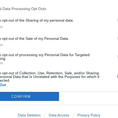
sta Salvo Castellese dedicata al
calciatore
Totò Schillaci,
resente il presidente dell’Assemblea regionale siciliana
l Data Processing Opt Outs
e Federico II e grazie all’idea del deputato Questore
to “Script Art – Le strade da seguire”, regalando alla città
o opt-out of the Sharing of my personal data.
In
rno per tutti noi”
o opt-out of the Sale of my Personal Data.
In
e continua a essere un
modello
di ispirazione per tanti
a che con impegno, sacrificio e perseveranza si possono
to opt-out of processing my Personal Data for Targeted
ing.
 dichiara Vincenzo Figuccia – rimarrà un simbolo eterno per
In
ia non solo del calcio, ma anche della vita, incarnando un
o opt-out of Collection, Use, Retention, Sale, and/or Sharing
ersonal Data that Is Unrelated with the Purposes for which it
lected.
Out
CONFIRM
Data Deletion
Data Access
Privacy Policy