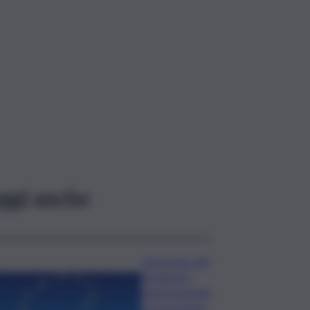
ggi anche
L’oroscopo del
weekend, i
segni fortunati
e le previsioni