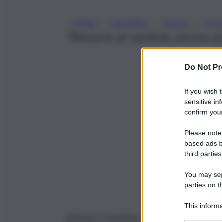
, 
, 
, 
OPERA
PALERMO
SICILIA
TOTÒ
“Rimarrà un simbolo eterno per
Do Not Pr
If you wish 
sensitive in
confirm your
Please note
based ads b
third parties
You may sepa
parties on t
This informa
Martedì 17 dicembre, alle ore 17:00, in un’ar
Participants