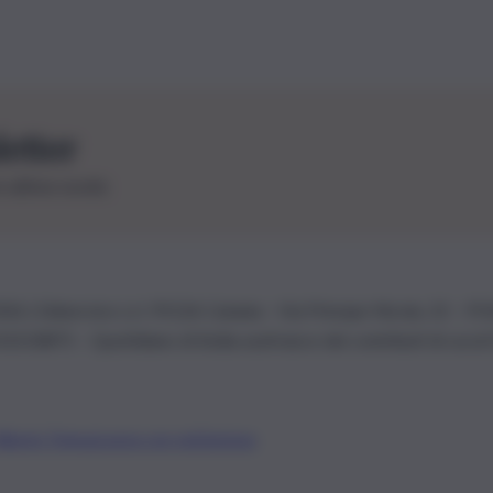
letter
le ultime novità
26 | Ediservice s.r.l. 95126 Catania – Via Principe Nicola, 22 – P
3210875 – Quotidiano di Sicilia usufruisce dei contributi di cui al
Alberto Tregua
Lavora con noi
Gerenza