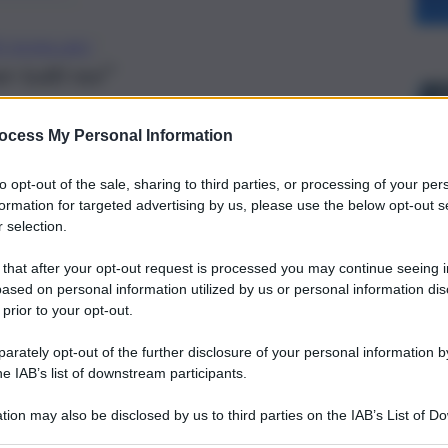
 SCHILLACI
 tutti noi”
ocess My Personal Information
to opt-out of the sale, sharing to third parties, or processing of your per
formation for targeted advertising by us, please use the below opt-out s
 selection.
 that after your opt-out request is processed you may continue seeing i
ased on personal information utilized by us or personal information dis
 prior to your opt-out.
rately opt-out of the further disclosure of your personal information by
he IAB’s list of downstream participants.
tion may also be disclosed by us to third parties on the IAB’s List of 
ea tra il Cep e Borgo Nuovo, verrà svelata una
 that may further disclose it to other third parties.