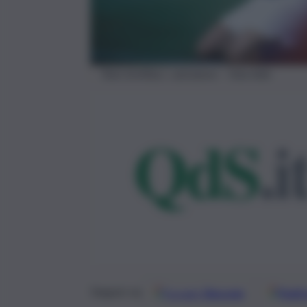
Totò Schillaci, calciatore – foto Adn
Google
Discover
Fonti 
Seguici su