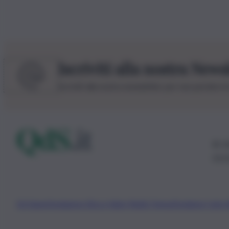
Iscriviti alla nostra News
Iscriviti alla nostra newsletter per non perdere 
© 20
0115
Chi Siamo
Fondazione Etica e Valori Marilù Tregua
Fondatore Carlo 