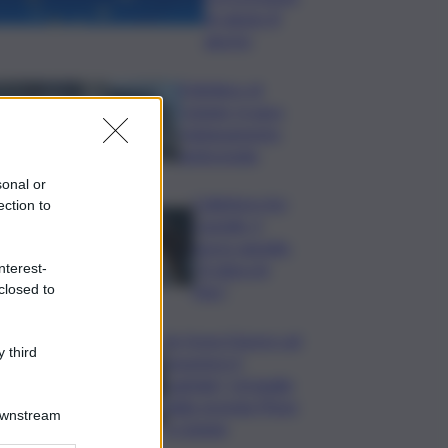
di sabato 8
agosto
Policlinico di
Catania, in gara
l’adeguamento
antincendio
sonal or
Collettore Aci
ection to
Castello, il
nuovo appello:
“Si sblocchi
nterest-
closed to
l’iter”
Se fosse il lavoro ad
 third
assumere il
capitale? Un’analisi
della vicenda Pfizer
Downstream
a Catania