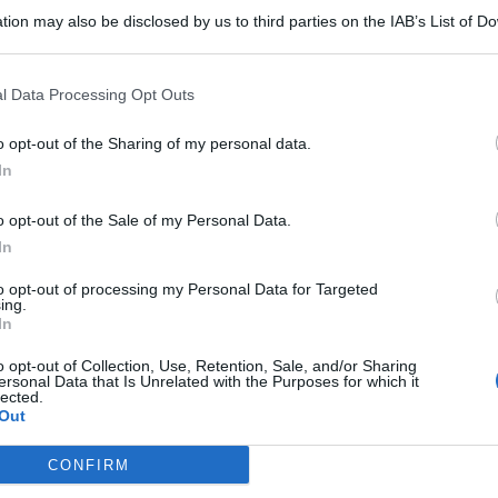
tion may also be disclosed by us to third parties on the IAB’s List of 
 that may further disclose it to other third parties.
l Data Processing Opt Outs
o opt-out of the Sharing of my personal data.
In
o opt-out of the Sale of my Personal Data.
si ribella al pizzo
. In queste ore, infatti, sono spuntati
In
cia la sfida aperta alla malavita organizzata dedita alle
to opt-out of processing my Personal Data for Targeted
ing.
In
o opt-out of Collection, Use, Retention, Sale, and/or Sharing
ersonal Data that Is Unrelated with the Purposes for which it
lected.
s condannati per mafia e scarcerati”.
Si legge infatti:
Out
a rieducati”.
avia se proverete a chiedere il pizzo noi vi denunceremo e
CONFIRM