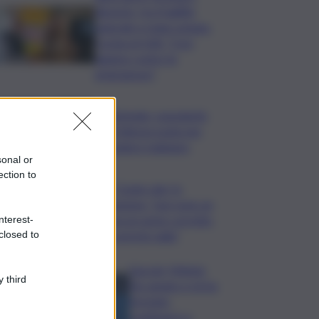
dissesto, tra fragilità
naturale e mano umana.
Cocina al QdS: “Così
agiamo contro le
emergenze”
Bitdefender: popolarità
de L’Odissea usata per
diffondere malware
sonal or
ection to
Covid, ‘Conte-day’ in
commissione: “non sono un
eroe ma un uomo corretto,
nterest-
non troverete nulla”
closed to
Guccini, Meloni:
 third
l’ho amato e mi ha
formato,
continuerò a