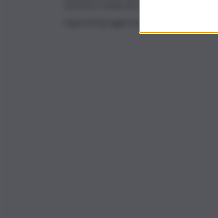
territorio e tutela del vincolo idrogeologico.
Segui tutti gli aggiornamenti di
QdS.it
sui cana