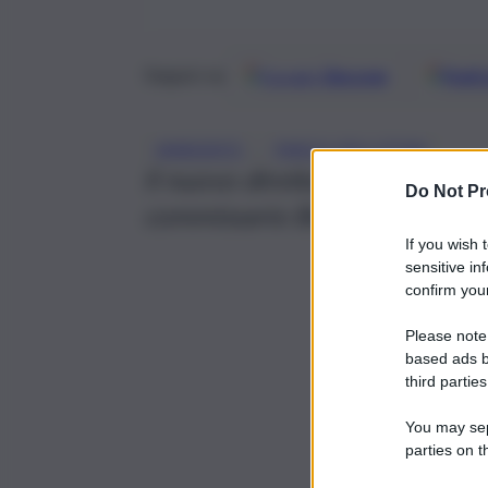
Google
Discover
Fonti 
Seguici su
, 
AMBIENTE
PARCO DELL’ETNA
Il nuovo direttore reggente è v
Do Not Pr
commissario Beppe Montana
If you wish 
sensitive in
confirm your
Please note
based ads b
third parties
You may sepa
parties on t