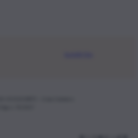
Iscriviti Ora
.IVA: 01153210875 – Cciaa Catania n.
 D.lgs n. 70/2017