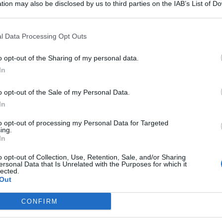
tion may also be disclosed by us to third parties on the IAB’s List of 
 that may further disclose it to other third parties.
l Data Processing Opt Outs
 del
Parco dell’Etna
: la nomina da parte dell’Assessorato
o opt-out of the Sharing of my personal data.
a Giusi Savarino, è arrivata nelle scorse ore. Il dirigente
In
e Battaglia
, dimessosi lo scorso 28 maggio.
o opt-out of the Sale of my Personal Data.
Montana nuovo direttore
In
to opt-out of processing my Personal Data for Targeted
ing.
In
9 giugno, e ha
carattere transitorio
in attesa della
 di istituzione dell’albo regionale ai sensi della nuova
o opt-out of Collection, Use, Retention, Sale, and/or Sharing
viso pubblico e l’istituzione dell’albo regionale dei
ersonal Data that Is Unrelated with the Purposes for which it
lected.
protette.
Out
 la Regione Siciliana in una nota – è
vittima di mafia
in
i Stato
Beppe Montana
, assassinato da Cosa nostra nel
CONFIRM
figura anche quello di dirigente responsabile dell’Unità
gione Siciliana, con competenze in materia di vigilanza sul