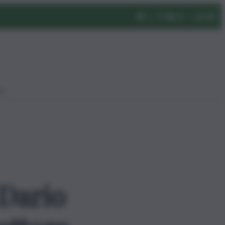
eo
 Dario