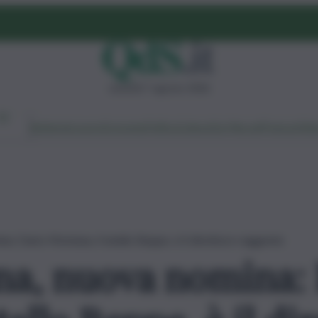
venerdì 7 agosto 2026
Ambiente
Lavoro
Economia
Politica
Cultura
Dai Mercati
Podcast
Vid
ina: Dario Montana, fratello Beppe, è il direttore reggente
tna, nuova nomina: