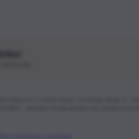
letter
le ultime novità
26 | Ediservice s.r.l. 95126 Catania – Via Principe Nicola, 22 – P
3210875 – Quotidiano di Sicilia usufruisce dei contributi di cui al
Alberto Tregua
Lavora con noi
Gerenza