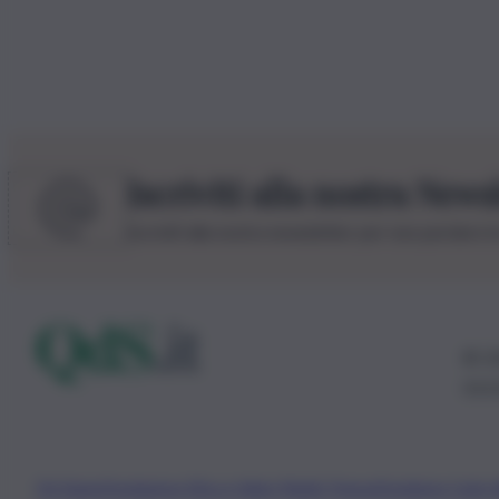
Iscriviti alla nostra News
Iscriviti alla nostra newsletter per non perdere 
© 20
0115
Chi Siamo
Fondazione Etica e Valori Marilù Tregua
Fondatore Carlo 