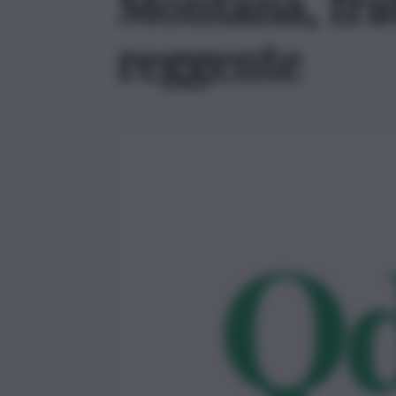
Montana, frat
reggente