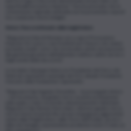
anni fa e il gip è d’accordo dimostrando di aver letto con
superficialità la nostra relazione”. Fava ha precisato che la
commissione regionale antimafia non ha presentato esposti
ma a auspicato nuove indagini.
Antoci, Fava sconfessato dalla magistratura
“Ringrazio la Dda di Messina con a capo il Procuratore
Maurizio De Lucia e i suoi Sostituti per il lavoro che stanno
portando avanti, certo che arriveranno anche ad assicurare
alla giustizia gli autori dell’attentato mafioso subìto da me e
dagli uomini della mia scorta”.
Lo ha detto Giuseppe Antoci ex Presidente del Parco dei
Nebrodi, esponente nazionale del Pd e attuale Presidente
Onorario della Fondazione Caponnetto.
“Ringrazio il Gip Eugenio Fiorentino – ha proseguito Antoci
– che ha emesso, da giudice terzo, la prima archiviazione
nella quale e stato ricostruito minuziosamente l’attentato.
Ringrazio il Gip Simona Finocchiaro, ulteriore giudice terzo,
che ha messo la parola fine ad una vergognosa aggressioni
subìta dalla Magistratura, dalle Forze dell’Ordine, da me e
dalla mia famiglia, esponendomi ad ulteriori rischi. È stato un
atto vergognoso”.