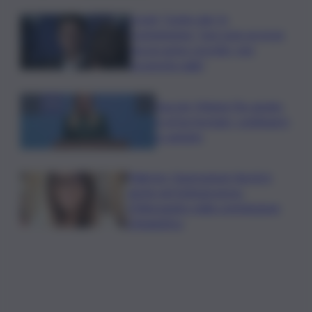
Covid, ‘Conte-day’ in
commissione: “non sono un eroe
ma un uomo corretto, non
troverete nulla”
Guccini, Meloni: l’ho amato
e mi ha formato, continuerò
a cantarlo
Palermo, l’operazione Varchi è
anche nel Sottogoverno:
D’Alessandro nella commissione
Urbanistica