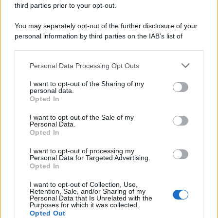
third parties prior to your opt-out.
You may separately opt-out of the further disclosure of your
personal information by third parties on the IAB’s list of
© 2026 | Ediservice s.r.l. 95126 Catania – Via Principe
downstream participants.
Nicola, 22 – P.IVA: 01153210875 – Cciaa Catania n.
Personal Data Processing Opt Outs
This information may also be disclosed by us to third parties
01153210875 – Quotidiano di Sicilia usufruisce dei
on the IAB’s List of Downstream Participants that may further
contributi di cui al D.lgs n. 70/2017
I want to opt-out of the Sharing of my
disclose it to other third parties.
personal data.
Opted In
I want to opt-out of the Sale of my
Personal Data.
Chi Siamo
Opted In
Fondazione Etica e Valori Marilù Tregua
Fondatore Carlo Alberto Tregua
Lavora con noi
I want to opt-out of processing my
Personal Data for Targeted Advertising.
Gerenza
Opted In
I want to opt-out of Collection, Use,
Retention, Sale, and/or Sharing of my
Personal Data that Is Unrelated with the
Purposes for which it was collected.
Opted Out
Scarica l’app