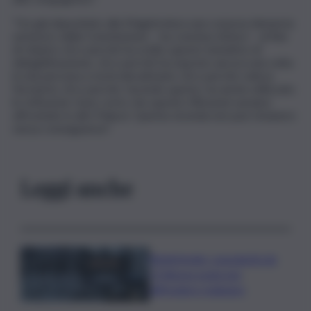
“Ho già depositato alla Magistratura una corposa denuncia
sul lavoro della Commissione – ha concluso Antoci – al fine
di chiarire chi e perché ha ordito questo tentativo di
delegittimazione, chi e perché ha esposto ancora una volta
la mia persona a rischi elevatissimi, chi e perché voleva
fermarmi, chi e perché, facendo questo, ha anche utilizzato
le Istituzioni. Sono certo che queste riflessioni saranno
affrontate in altri Palazzi. Questa vicenda non può rimanere
senza conseguenze”.
Leggi anche
Bitdefender: popolarità de
L’Odissea usata per
diffondere malware