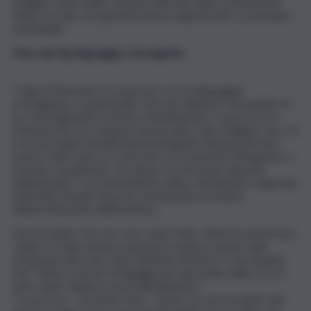
maggior parte delle criticità sollevate dalla Commissione
hanno trovato una giustificazione ragionevole e comunque
sostenibile”.
Fava, dal Gip linguaggio stravagante
“Il gip di Messina si è espresso con un linguaggio
stravagante e superficiale. Noi non abbiamo mai parlato di
un coinvolgimento di Antoci nell’attentato. La procura di
Messina non ha compiuto nessun altro atto indagine, non c’è
traccia di approfondimenti investigativi. Alcuni potevano
essere fatti come un confronto tra i poliziotti Manganaro e
Ceraolo considerato che danno ricostruzioni opposte
dell’episodio”. Così il presidente della commissione regionale
antimafia Claudio Fava ha commentato la notizia
dell’archiviazione dell’inchiesta.
Fava ha detto che non sono state fatte “ulteriori perizie per
capire se l’auto poteva superare le pietre messe sulla
strada per bloccare l’auto blindata di Antoci” e ha ribadito
che “tutte le norme di ingaggio per gli uomini delle scorte
sono state violate la sera dell’attentato”.
“La procura – ha detto Fava – ripete ciò che ha detto due