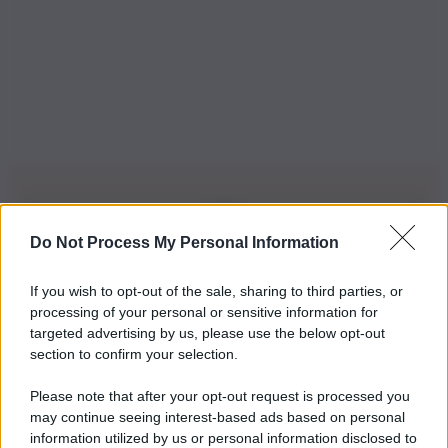
Do Not Process My Personal Information
Iscriviti alla nostra Newsletter
If you wish to opt-out of the sale, sharing to third parties, or
Iscriviti alla nostra newsletter per non perdere le ultime
processing of your personal or sensitive information for
novità
targeted advertising by us, please use the below opt-out
section to confirm your selection.
Iscriviti Ora
Please note that after your opt-out request is processed you
may continue seeing interest-based ads based on personal
information utilized by us or personal information disclosed to