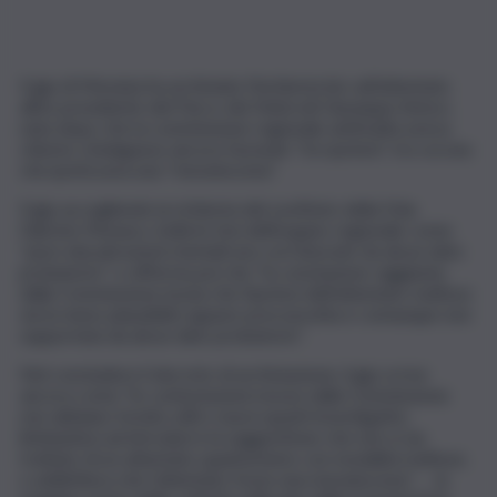
Il gip di Messina ha archiviato l’inchiesta bis sull’attentato
all’ex presidente del Parco dei Nebrodi Giuseppe Antoci,
nata dopo che la commissione regionale antimafia aveva
chiesto s’indagasse ancora facendo “tre ipotesi”, tra cui una
che ipotizzava una “messinscena”.
Il gip accogliendo la richiesta del sostituto della Dda
Fabrizio Monaco, bolla le tesi dell’organo regionale come
“pure elucubrazioni mentali non corroborate da alcun dato
probatorio”; e afferma poi che “la conclusione raggiunta
dalla Commissione (ossia che l’ipotesi dell’attentato mafioso
sia la meno plausibile) appare preconcetta e comunque non
supportata da alcun dato probatorio”.
Nel concludere il decreto di archiviazione, il gip scrive
ancora come “le contestazioni mosse dalla Commissione
non abbiano fornito utili o nuovi spunti investigativi,
limitandosi ad introdurre la suggestione che non si sia
trattato di un attentato quantomeno con modalità mafiose,
o addirittura che l’attentato fosse una messinscena”, … la