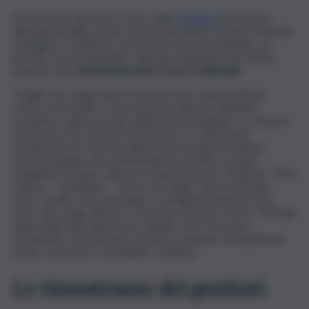
Sta facendo discutere il caso della
maestra
di Oristano,
allontanata dalla scuola con la motivazione di avere tentato
di plagiare, tramite la costruzione di un braccialetto, un
piccolo rosario di perline, i giovani studenti di una classe
neanche sua.
Ma la donna non ci sta e si difende.
“Voglio che venga fuori la verità. Sono sospesa dal 25
marzo al 15 aprile. In un momento delicato dell’anno
scolastico, hanno privato delle lezioni i bambini. La scuola è
la mia vita: non vedo l’ora di tornare”. Lo afferma in
un’intervista al ‘Corriere della Sera’, la maestra Marisa
Francescangeli, che nell’Oristanese ha fatto recitare
preghiere in classe, dopo la sospensione per 20 giorni. “Non
volevo — sottolinea — però è un segno che mi ha dato
Gesù. Quello che è accaduto è un’ingiustizia grave ed è
bene che venga alla luce. Mi sento messa in croce”. “Tutti gli
alunni delle mie classi sono cattolici, non c’è nessun
musulmano. Non pensavo di avere mancato di rispetto né
ferito coscienze o sensibilità”, continua.
Le rimostranze dei genitori