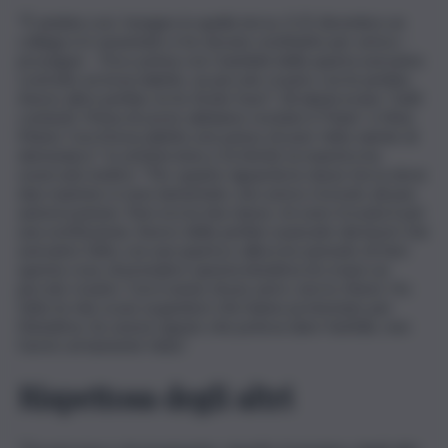
“È andata così. Insegno in quella terza. Il 22 dicembre un
collega si è assentato e ho dovuto sostituirlo per un’ora –
prosegue – Poco prima con i bambini della quarta avevamo
costruito un braccialetto, un piccolo rosario con le perline.
Avevo altre perline, le ho tirate fuori”. Gli alunni erano “tutti
contenti. Prima di uscire abbiamo recitato il ‘Pater’ e l’Ave
Maria’. Con il braccialetto non penso di aver fatto niente di
demoniaco”. In un’intervista a ‘la Verità’, la maestra ha
osservato inoltre: “Per quanto riguarda la classe terza dove
due mamme si sono lamentate, non avevo ricevuto alcuna
autorizzazione. Non era la mia classe, mi sono trovata lì per
una sostituzione. Avevo delle perline avanzate dai lavori che
avevamo fatto con una quarta e allora ho pensato di fare
questa cosa, di prendere questa iniziativa di creare un
piccolo rosario. Con il senno di poi, però, non lo rifarei. Ho
fatto le mie scuse ai genitori che hanno protestato per
l’iniziativa. Se avessi saputo che poteva dare fastidio, non
l’avrei certamente fatta”.
Rispettosa degli altri