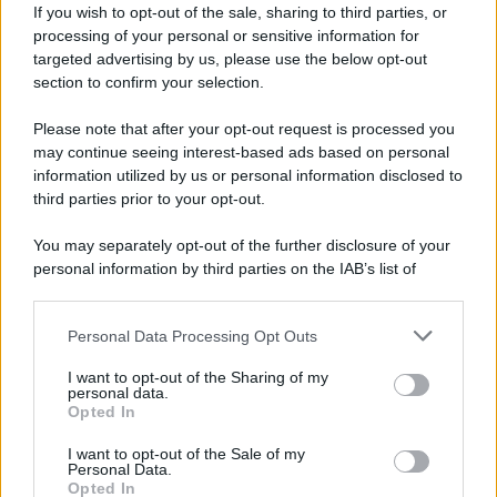
If you wish to opt-out of the sale, sharing to third parties, or
Iscriviti alla nostra newsletter per non perdere le ultime
processing of your personal or sensitive information for
novità
targeted advertising by us, please use the below opt-out
section to confirm your selection.
Iscriviti Ora
Please note that after your opt-out request is processed you
may continue seeing interest-based ads based on personal
information utilized by us or personal information disclosed to
third parties prior to your opt-out.
You may separately opt-out of the further disclosure of your
personal information by third parties on the IAB’s list of
© 2026 | Ediservice s.r.l. 95126 Catania – Via Principe
downstream participants.
Nicola, 22 – P.IVA: 01153210875 – Cciaa Catania n.
Personal Data Processing Opt Outs
This information may also be disclosed by us to third parties
01153210875 – Quotidiano di Sicilia usufruisce dei
on the IAB’s List of Downstream Participants that may further
contributi di cui al D.lgs n. 70/2017
I want to opt-out of the Sharing of my
disclose it to other third parties.
personal data.
Opted In
I want to opt-out of the Sale of my
Personal Data.
Chi Siamo
Opted In
Fondazione Etica e Valori Marilù Tregua