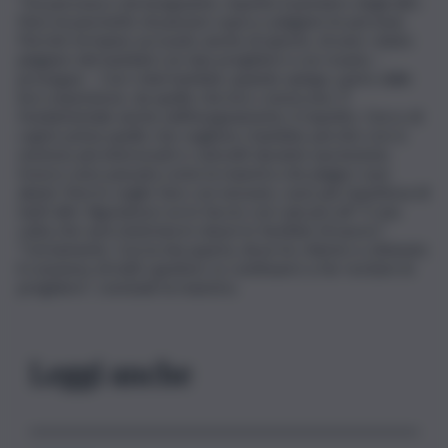
“Da persona e da insegnante, rispetto il pensiero degli altri.
Non mi permetto di passare sopra o plagiare le persone.
Perché mi hanno accusato anche di questo, di aver voluto
plagiare dei bambini con due preghiere e un rosario –
prosegue – Con i miei bambini, quando spiego, parto dalle
loro esperienze, da quello che loro conoscono. È
fondamentale anche nell’insegnamento, li rispetto. Cerco di
capire prima quello che vogliono i bambini, perché così si
sentono più interessati e coinvolti durante una lezione.
Invece sono passata come la maestra che plagia i suoi
alunni. Non lo voglio fare con nessuno, sono più rispettosa di
tanti altri, figuriamoci se lo faccio con i più piccoli”. E una
volta che sarà rientrata in classe lo farebbe di nuovo?
“Certamente. Con la mia quarta, dove ho chiesto e ottenuto
il consenso di tutti i genitori, io continuerò a far recitare le
preghiere”, conclude la maestra.
Leggi anche