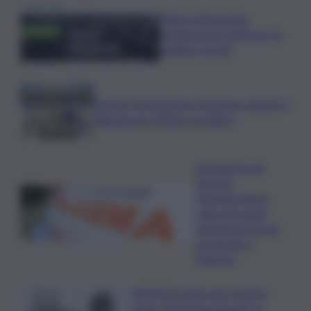
Trittico Vitivinicolo:
vendemmia in anticipo tra
qualità e siccità
Camera,Opposizioni a Fontana: sanzioni a
Bignami per offese a Scalfaro
Impegnato nei
lavori di
ristrutturazione,
cade nel vuoto:
operaio di 52 anni
ricoverato a
Palermo
ASSIPOD porta per la prima
volta “Podcast in Circolo” in