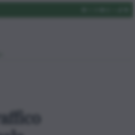
eo
affico