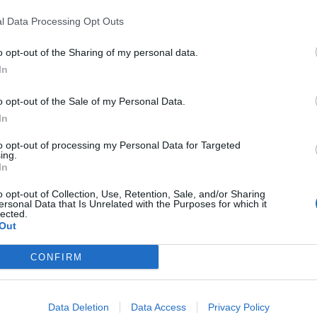
 gregge di pecore ha invaso l’autostrada pascolando, come
l Data Processing Opt Outs
 A18, in corrispondenza dello svincolo per Acireale. Per
to della polizia stradale e consentire alle auto di
o opt-out of the Sharing of my personal data.
In
 curiosi che hanno rallentato la marcia, increduli davanti alla
situazione del genere. Una scena surreale ma non unica. Nel
o opt-out of the Sale of my Personal Data.
uel caso sulla Messina-Palermo, decine di pecore furono
In
corsia autostradale nei pressi dello svincolo di Rometta, poco
zione Messina. Anche in quel caso necessario l’intervento di
to opt-out of processing my Personal Data for Targeted
 carreggiata dal pascolo.
ing.
In
o opt-out of Collection, Use, Retention, Sale, and/or Sharing
ersonal Data that Is Unrelated with the Purposes for which it
lected.
Out
CONFIRM
Data Deletion
Data Access
Privacy Policy