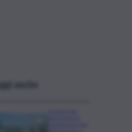
ggi anche
Eruzione Etna,
all’aeroporto di
Catania nuovo stop
degli arrivi fino a