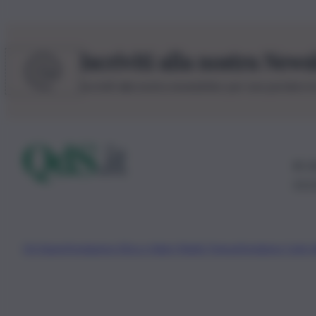
Iscriviti alla nostra News
Iscriviti alla nostra newsletter per non perdere 
© 20
0115
Chi Siamo
Fondazione Etica e Valori Marilù Tregua
Fondatore Carlo 