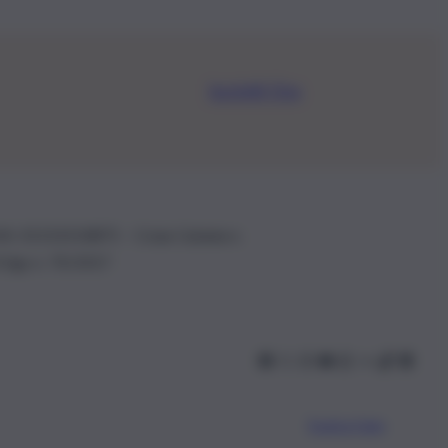
Iscriviti Ora
.IVA: 01153210875 – Cciaa Catania n.
 D.lgs n. 70/2017
Scarica l’app