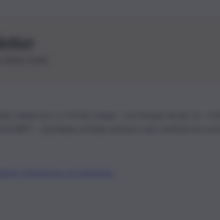
letter
le ultime novità
26 | Ediservice s.r.l. 95126 Catania – Via Principe Nicola, 22 – P
3210875 – Quotidiano di Sicilia usufruisce dei contributi di cui al
Alberto Tregua
Lavora con noi
Gerenza