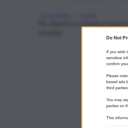
, 
AUTOSTRADA
PECORE
Per liberare la strada è stato n
stradale
Do Not Pr
If you wish 
sensitive in
confirm your
Please note
based ads b
third parties
You may sepa
parties on t
This informa
Participants