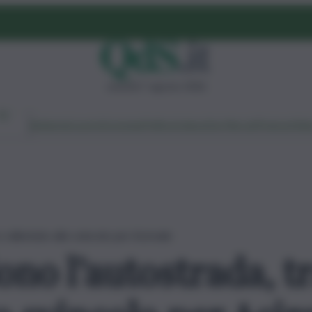
venerdì 7 agosto 2026
Ambiente
Lavoro
Economia
Politica
Cultura
Dai Mercati
Podcast
Vid
 rallentato allo svincolo per Acireale
no l’autostrada, tr