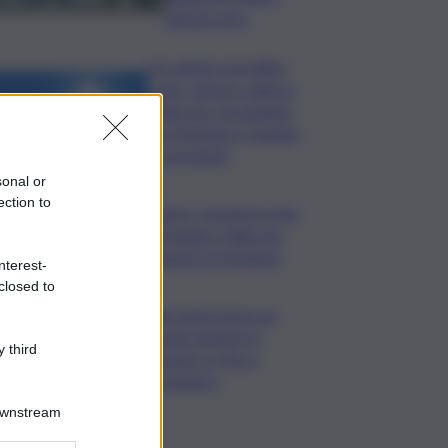
questa sera
Un sabato da bollino
rosso, ancora caldo in
Sicilia ma con pioggia
tra Messina e Catania:
le previsioni
sonal or
ection to
Migranti, Governo conferma stop
Schengen con Spagna: Italia non
accetta imposizioni su frontiere
nterest-
closed to
Sogin: bene Arera su
acconti sospesi su
 third
Deposito e Parco
Tecnologico
Downstream