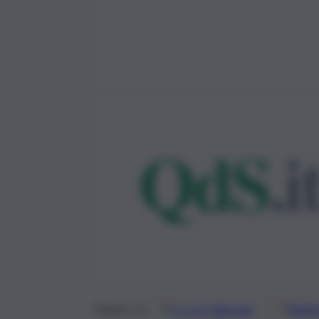
Google
Discover
Fonti 
Seguici su