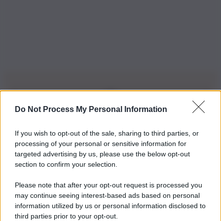
Do Not Process My Personal Information
Iscriviti alla nostra Newsletter
If you wish to opt-out of the sale, sharing to third parties, or
Iscriviti alla nostra newsletter per non perdere le ultime
processing of your personal or sensitive information for
novità
targeted advertising by us, please use the below opt-out
section to confirm your selection.
Iscriviti Ora
Please note that after your opt-out request is processed you
may continue seeing interest-based ads based on personal
information utilized by us or personal information disclosed to
third parties prior to your opt-out.