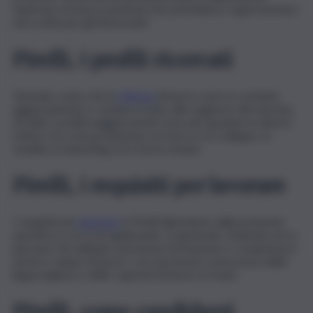
l’apertura di nuove posizioni che potrebbero rappresentare
una svolta per gli interessati.
Pirelli, i profili ricercati
Tenendo conto che le
offerte
di lavoro sono in costante
aggiornamento e variano in base alle esigenze del marchio,
di solito i profili maggiormente ricercati spaziano in diversi
settori, tra cui la produzione, la ricerca e lo sviluppo, la
vendita, il marketing e le risorse umane.
Pirelli, i requisiti per lavorare
I requisiti per
lavorare
in Pirelli dipendono dalla posizione
specifica a cui si sta applicando. In generale, l’azienda cerca
persone che abbiano una buona formazione e competenza
nel loro campo di lavoro, con una buona conoscenza della
lingua inglese e delle capacità di lavoro in team.
Pirelli, come candidarsi