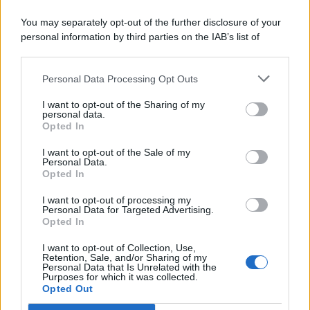
You may separately opt-out of the further disclosure of your
personal information by third parties on the IAB’s list of
© 2026 | Ediservice s.r.l. 95126 Catania – Via Principe
downstream participants.
Nicola, 22 – P.IVA: 01153210875 – Cciaa Catania n.
Personal Data Processing Opt Outs
This information may also be disclosed by us to third parties
01153210875 – Quotidiano di Sicilia usufruisce dei
on the IAB’s List of Downstream Participants that may further
contributi di cui al D.lgs n. 70/2017
I want to opt-out of the Sharing of my
disclose it to other third parties.
personal data.
Opted In
I want to opt-out of the Sale of my
Personal Data.
Chi Siamo
Opted In
Fondazione Etica e Valori Marilù Tregua
Fondatore Carlo Alberto Tregua
Lavora con noi
I want to opt-out of processing my
Personal Data for Targeted Advertising.
Gerenza
Opted In
I want to opt-out of Collection, Use,
Retention, Sale, and/or Sharing of my
Personal Data that Is Unrelated with the
Purposes for which it was collected.
Opted Out
Scarica l’app