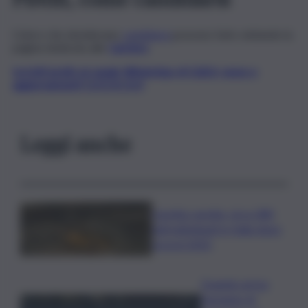
Coloro che desiderano
candidarsi
possono farlo visitando la
pagina dedicata alle
Carriere
.
Iscriviti gratis al canale WhatsApp di QdS.it, news e
aggiornamenti CLICCA QUI
Leggi anche
Caretta caretta, circa 280
nidi individuati in Italia dopo
record 2025
Quando arriva
l’assegno di