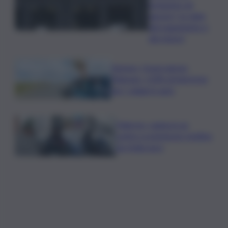
inclusione ad
agosto? Le date
del pagamento e
dei rinnovi
Turismo, Osservatorio
Telepass: +20% di interesse
per i viaggi in auto
Palermo, rapina in un
centro scommesse: bottino
da 5mila euro