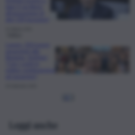
Schifani pronto a
dare il via libera
all’assunzione di
altri 259 lavoratori
23 Ottobre 2025
Politica
Lavoro, 210 nuove
assunzioni alla
Regione. Schifani:
“Con i conti in
ordine continueremo
ad assumere”
29 Settembre 2025
1
2
…
Leggi anche