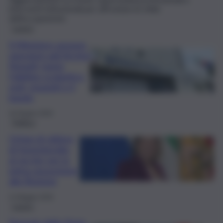
interventi istituzionali per affrontare le sfide
dell’occupazione.
Lavoro
Il Ministero assume
operatori agli Archivi
Notarili, basta
l’obbligo scolastico:
sedi, requisiti e il
bando
16 Giugno 2026
Politica
Orfani di vittime
di femminicidio,
al via iter per la
prima assunzione
alla Regione
12 Maggio 2026
Lavoro
Ferrovie dello Stato,