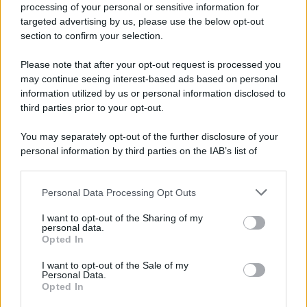
Iscriviti alla nostra newsletter per non perdere le ultime
processing of your personal or sensitive information for
novità
targeted advertising by us, please use the below opt-out
section to confirm your selection.
Iscriviti Ora
Please note that after your opt-out request is processed you
may continue seeing interest-based ads based on personal
information utilized by us or personal information disclosed to
third parties prior to your opt-out.
You may separately opt-out of the further disclosure of your
personal information by third parties on the IAB’s list of
© 2026 | Ediservice s.r.l. 95126 Catania – Via Principe
downstream participants.
Nicola, 22 – P.IVA: 01153210875 – Cciaa Catania n.
Personal Data Processing Opt Outs
This information may also be disclosed by us to third parties
01153210875 – Quotidiano di Sicilia usufruisce dei
on the IAB’s List of Downstream Participants that may further
contributi di cui al D.lgs n. 70/2017
I want to opt-out of the Sharing of my
disclose it to other third parties.
personal data.
Opted In
I want to opt-out of the Sale of my
Personal Data.
Chi Siamo
Opted In
Fondazione Etica e Valori Marilù Tregua
Fondatore Carlo Alberto Tregua