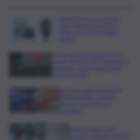
ASSIPOD porta per la prima
volta “Podcast in Circolo” in
Sicilia: focus su Pino Puglisi e
legalità
L’Etna e la nuova eruzione estiva.
Corsaro (Ingv) al QdS: “Situazione in
evoluzione, nessun collegamento
con lo Stromboli”
Sorpreso a innescare incendi
nell’Agrigentino, arrestato
86enne: il piromane è ai
domiciliari
Caldo in leggero calo:
domani e domenica 19 città