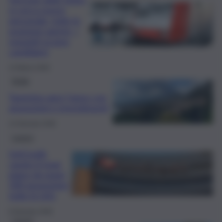
si cerca nuovo
personale: tutte le
posizioni aperte, i
requisiti ecome
candidarsi
14 Marzo 2026
Sicilia
Taormina apre l’anno con
assunzioni e investimenti
14 Gennaio 2026
Lavoro
UniCredit,
varato il maxi
piano da quasi
500 assunzioni:
tutte le info
8 Gennaio 2026
Lavoro