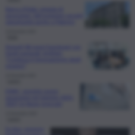
Banca d’Italia, pioggia di
assunzioni: 160 posizioni vacanti,
opportunità anche a Palermo
18 Dicembre 2025
Sicilia
Assunti 46 nuovi funzionari con
fondi nazionali. Schifani:
“Continua il rinnovamento degli
organici”
16 Dicembre 2025
Lavoro
ENAC, previste nuove
assunzioni nel triennio 2025-
2027: le figure ricercate
13 Novembre 2025
Lavoro
Ex Asu, governo