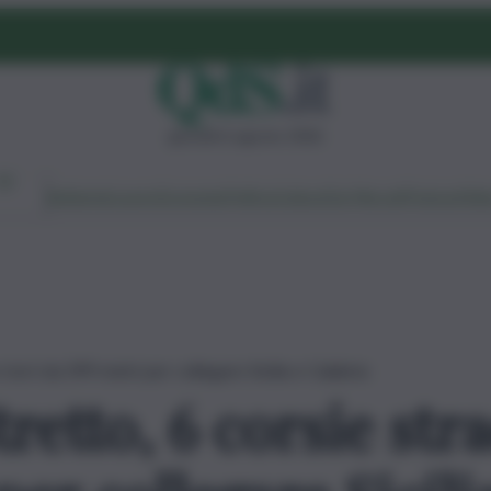
giovedì 6 agosto 2026
Ambiente
Lavoro
Economia
Politica
Cultura
Dai Mercati
Podcast
Vid
e torri da 399 metri per collegare Sicilia e Calabria
retto, 6 corsie stra