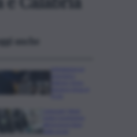
a e Calabria
ggi anche
Intimidazioni ed
estorsioni a
Palermo, il boss
Salvatore Verga al
41 bis
Carburanti, Mimit:
riunita Commissione
allerta prezzi dopo
taglio accise