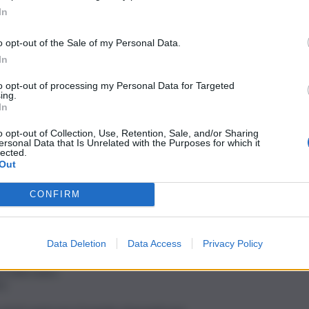
preferite
In
onte sullo Stretto di Messina: campata
o opt-out of the Sale of my Personal Data.
 alte 399 metri. Tutti i numeri
In
to opt-out of processing my Personal Data for Targeted
ing.
In
nato
è stato dato il definitivo via libera alla conversione in
 voti favorevoli
,
49 voti contrari
e
tre soli astenuti
.
o opt-out of Collection, Use, Retention, Sale, and/or Sharing
ersonal Data that Is Unrelated with the Purposes for which it
ogettato secondo lo schema del ponte sospeso. Il progetto
lected.
 progettuali”, si legge
sul sito del Ministero delle
Out
CONFIRM
a prevede il progetto
Data Deletion
Data Access
Privacy Policy
etto di Messina prevede:
 3.300 metri;
i;