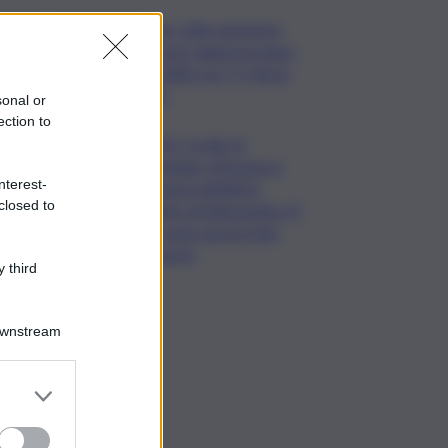
Bper: utile semestre
record, aggiorna piano
al 2028 con 7,5 mld ai
soci
sonal or
ection to
LIVE | Crollo di
Pistunina, Messina si
nterest-
prepara all’ultimo
closed to
saluto ad Alessandra. Si
cercano ancora due
dispersi
 third
Downstream