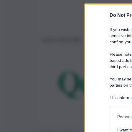
Do Not Pr
If you wish 
sensitive in
ponte sullo stretto
confirm your
Please note
based ads b
third parties
You may sepa
parties on t
This informa
Participants
Persona
I want t