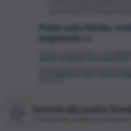
un’altezza del canale navigabile centrale 
6 le corsie stradali previste (3 per cia
binari ferroviari, per una capacità dell’i
Ponte sullo Stretto, res
magnitudo 7,1
“Il ponte è stato progettato con una
resistenz
impalcato aerodinamico di terza generazione
“Grande attenzione è stata posta alle opere di
km di collegamenti stradali
e
20,2 km di colle
dei Trasporti.
Iscriviti alla nostra News
Iscriviti alla nostra newsletter per non perdere 