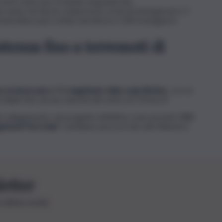
di 65 metri per il transito di grandi navi.
scun senso di marcia compresa la corsia di emergenza) e 2
nfrastruttura pari a 6mla veicoli/ora e 200 treni/giorno.
istenza fino a terremoti di
a al sisma pari a 7,1 magnitudo della scala Richter
, con un
stabile fino ad una velocità del vento di 270 km/h”.
 collegamento: nel progetto definitivo sono previsti 2
0,3
gamenti ferroviari
“, sottolinea ancora il sito del Ministero
letter
le ultime novità