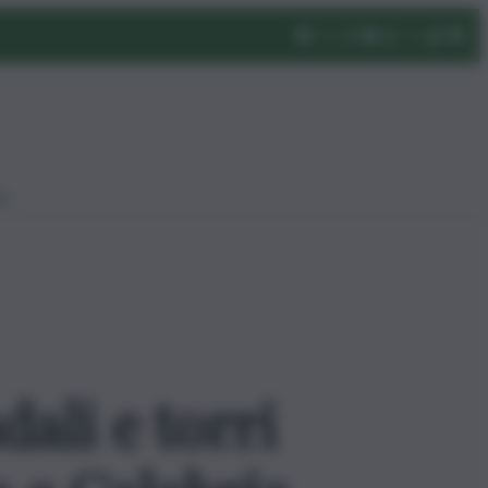
eo
dali e torri