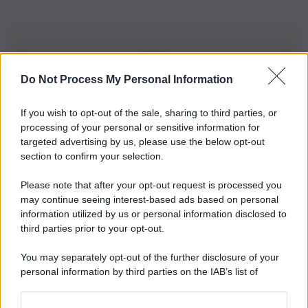
Do Not Process My Personal Information
Iscriviti alla nostra Newsletter
If you wish to opt-out of the sale, sharing to third parties, or
Iscriviti alla nostra newsletter per non perdere le ultime
processing of your personal or sensitive information for
novità
targeted advertising by us, please use the below opt-out
section to confirm your selection.
Iscriviti Ora
Please note that after your opt-out request is processed you
may continue seeing interest-based ads based on personal
information utilized by us or personal information disclosed to
third parties prior to your opt-out.
You may separately opt-out of the further disclosure of your
personal information by third parties on the IAB’s list of
© 2026 | Ediservice s.r.l. 95126 Catania – Via Principe
downstream participants.
Nicola, 22 – P.IVA: 01153210875 – Cciaa Catania n.