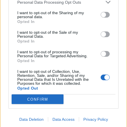
Personal Data Processing Opt Outs
This information may also be disclosed by us to third parties
01153210875 – Quotidiano di Sicilia usufruisce dei
on the IAB’s List of Downstream Participants that may further
contributi di cui al D.lgs n. 70/2017
I want to opt-out of the Sharing of my
disclose it to other third parties.
personal data.
Opted In
I want to opt-out of the Sale of my
Personal Data.
Chi Siamo
Opted In
Fondazione Etica e Valori Marilù Tregua
Fondatore Carlo Alberto Tregua
Lavora con noi
I want to opt-out of processing my
Personal Data for Targeted Advertising.
Gerenza
Opted In
I want to opt-out of Collection, Use,
Retention, Sale, and/or Sharing of my
Personal Data that Is Unrelated with the
Purposes for which it was collected.
Opted Out
Scarica l’app
CONFIRM
Privacy Policy
Preferenze Privacy
Data Deletion
Data Access
Privacy Policy