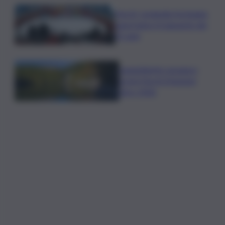
Parchi, Leolandia festeggia
quest’anno il traguardo dei
55 anni
Legambiente assegna i
premi Parchi Emissioni
Zero 2026