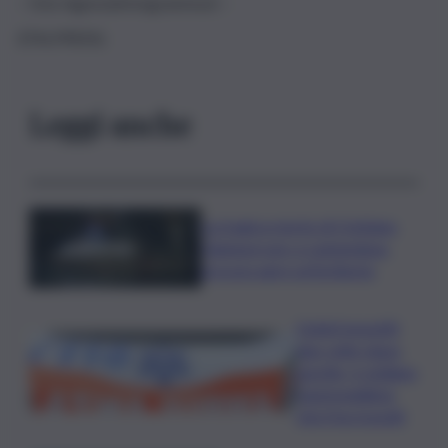
– foto Agenziafotogramma.it –
(ITALPRESS).
Leggi anche
La tragica morte di Cristiano
Giamporcaro a Lampedusa,
procura apre un’inchiesta
Ciclisti investiti
due volte dopo
una lite, è siciliano
l’automobilista
che li ha travolti