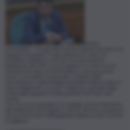
ROMA
(ITALPRESS) – “Ho già fatto la prima riunione operativa con
ingegneri ed esperti. C’è già un’ipotesi di costo e di
tempistica. Abbiamo a che fare con una società in
liquidazione dal 2013, ma un progetto c’è, conto che nei
prossimi mesi dopo 50 anni di attesa ci sarà una parola
certa”. Lo ha detto il vicepremier e ministro delle
Infrastrutture e della Mobilità Sostenibili, Matteo Salvini, in
videocollegamento con il 66° Congresso nazionale degli
Ordini degli Ingegneri d’Italia, parlando del Ponte sullo
Stretto.
“Per me sarà un impegno e un orgoglio arrivare finalmente
alla definizione del progetto e all’avvio dei lavori di qualcosa
che porterà il nome dell’ingegneria italiana in tutto il mondo”,
ha aggiunto.