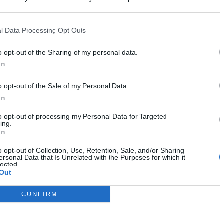
 that may further disclose it to other third parties.
l Data Processing Opt Outs
o opt-out of the Sharing of my personal data.
In
o opt-out of the Sale of my Personal Data.
In
to opt-out of processing my Personal Data for Targeted
ing.
In
o opt-out of Collection, Use, Retention, Sale, and/or Sharing
ersonal Data that Is Unrelated with the Purposes for which it
a procedura per la raccolta delle manifestazioni d’interesse
lected.
ia di maggioranza
pari
ad almeno il 51% del capitale sociale
Out
ti di Catania e Comiso
– ha visto “accumularsi” ben 14
mici italiani e internazionali interessati a partecipare al
CONFIRM
ietà, vedranno nei prossimi giorni l’avvio di una attesa fase
 previsti dall’avviso pubblico.