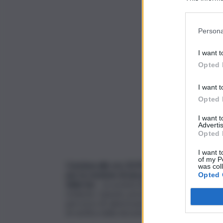
Participants
Persona
I want t
Opted 
I want t
Opted 
I want 
Advertis
Opted 
I want t
of my P
Conclusa alle ore 23.59 del 15 giugno 2026,
l
was col
per la cessione di una partecipazione azionar
Opted 
della Sac
– la società di gestione degli
aeropor
richieste. Queste, prevenienti da peratori econo
percorso di valorizzazione e sviluppo della soc
di verifica della documentazione e dei requisiti