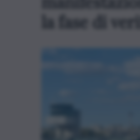
manifestazion
la fase di ver