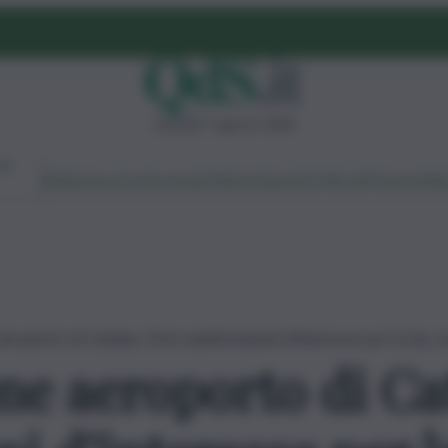
venerdì 7 agosto 2026
Ambiente
Lavoro
Economia
Politica
Cultura
Dai Mercati
Podcast
Vid
eroporto di Catania, 14 le manifestazioni d’interesse per la Sac: pr
ne aeroporto di Cat