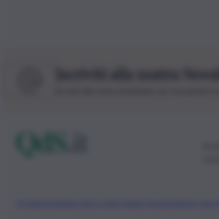
Iscriviti alla nostra News
Iscriviti alla nostra newsletter per non perdere 
© 20
0115
Chi Siamo
Fondazione Etica e Valori Marilù Tregua
Fondatore Carlo 