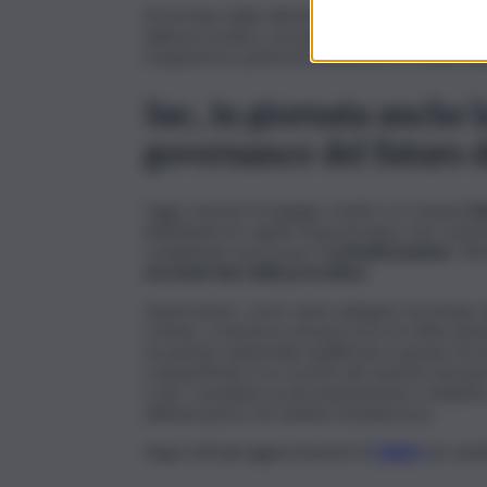
Al termine delle attività istruttorie, i soggett
della procedura, secondo modalità e tempistic
trasparenza, parità di trattamento e tutela de
Sac, in giornata anche
governance del futuro d
Oggi, martedì 16 giugno, inoltre si è tenuta
l’
individuate le regole di governance che reste
completato il processo di
privatizzazione
. Tal
seconda fase della procedura.
L’operazione, come viene spiegato da tempo da
Comiso, si inserisce nel percorso di rafforzam
un partner industriale qualificato in grado di s
competitività e la crescita del sistema aeropor
e per consultare la documentazione completa, s
dell’aeroporto di Catania Fontanarossa.
Segui tutti gli aggiornamenti di
QdS.it
sui cana