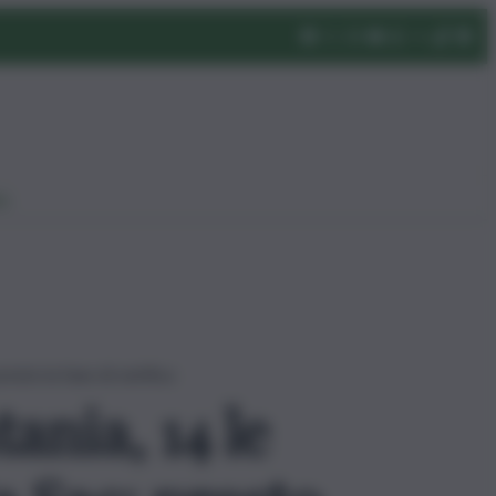
eo
esto la fase di verifica
ania, 14 le