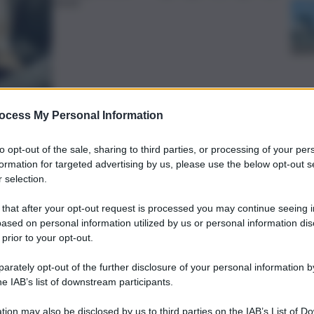
20:03
ocess My Personal Information
to opt-out of the sale, sharing to third parties, or processing of your per
preferite
formation for targeted advertising by us, please use the below opt-out s
 selection.
 that after your opt-out request is processed you may continue seeing i
e si è tenuta l’assemblea dei soci nel
ased on personal information utilized by us or personal information dis
 prior to your opt-out.
ndividuate le regole di governance che
nente pubblica una volta completato il
rately opt-out of the further disclosure of your personal information by
he IAB’s list of downstream participants.
tion may also be disclosed by us to third parties on the IAB’s List of 