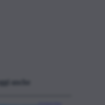
ggi anche
Eruzione Etna,