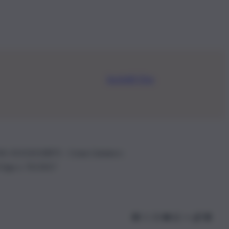
Iscriviti Ora
.IVA: 01153210875 – Cciaa Catania n.
 D.lgs n. 70/2017