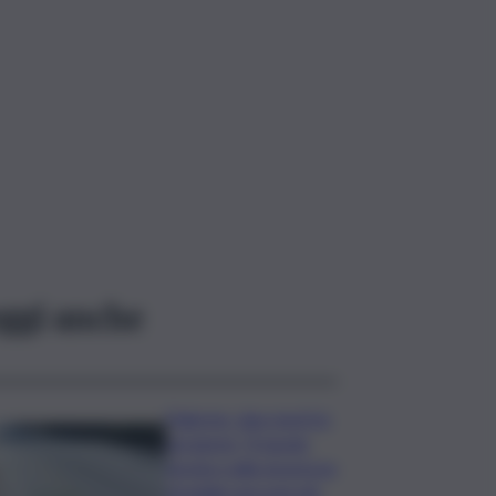
ggi anche
Palermo, due morti in
sei giorni: “Il tavolo
tecnico sulla sicurezza
stradale non può più