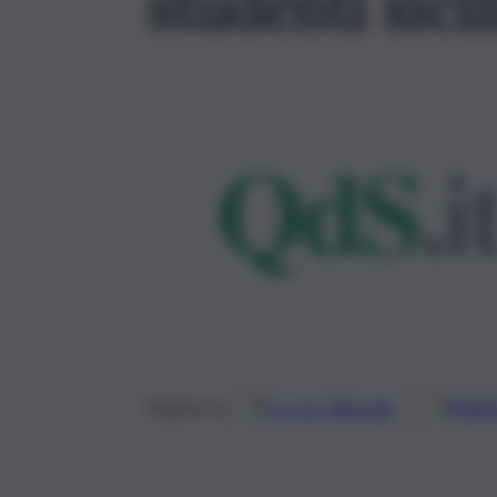
studenti sicil
Google
Discover
Fonti 
Seguici su