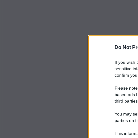
Do Not Pr
If you wish 
sensitive in
confirm your
Please note
based ads b
third parties
You may sepa
parties on t
This informa