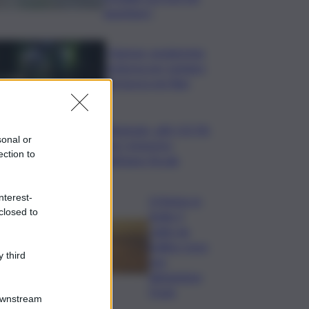
aspettare”
I Barisei: vendemmia
notturna per tutelare
chi lavora nei filari
Nintendo, utili +53,5%
sonal or
nel I trimestre
ection to
dell’anno fiscale
nterest-
Il Meteo in
closed to
Sicilia, il
caldo da
bollino rosso
 third
non
abbandona
l’Isola
Downstream