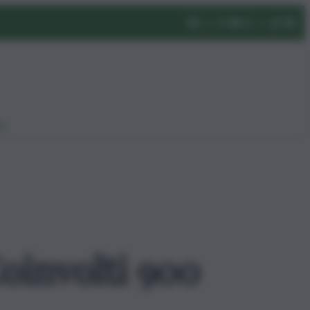
eo
oinvolti 900