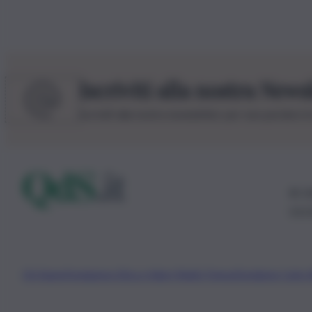
Iscriviti alla nostra News
Iscriviti alla nostra newsletter per non perdere 
© 20
0115
Chi Siamo
Fondazione Etica e Valori Marilù Tregua
Fondatore Carlo 