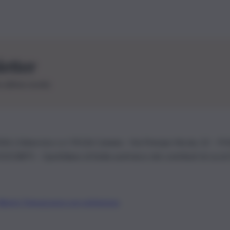
letter
le ultime novità
26 | Ediservice s.r.l. 95126 Catania – Via Principe Nicola, 22 – P
3210875 – Quotidiano di Sicilia usufruisce dei contributi di cui al
Alberto Tregua
Lavora con noi
Gerenza