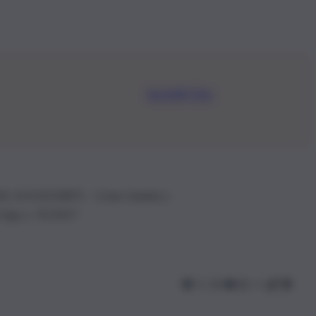
Iscriviti Ora
.IVA: 01153210875 – Cciaa Catania n.
 D.lgs n. 70/2017