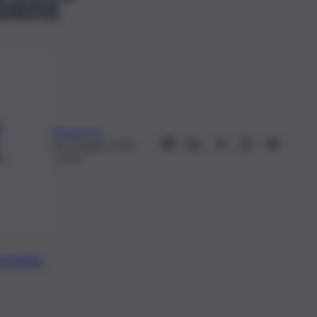
iani”
Redazione
29 Maggio 2024,
17:34
preferite