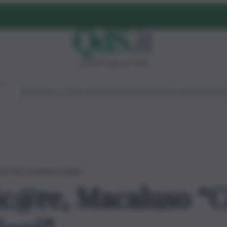
sabato 8 agosto 2026
Ambiente
Lavoro
Economia
Politica
Cultura
Dai Mercati
Podcast
Vid
i 900 studenti siciliani”
ic@re, Macaluso “C