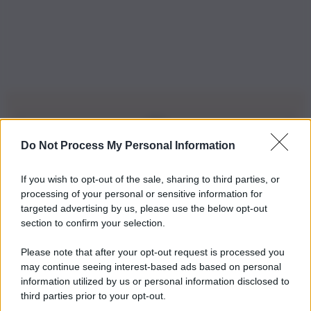
Do Not Process My Personal Information
Iscriviti alla nostra Newsletter
If you wish to opt-out of the sale, sharing to third parties, or
Iscriviti alla nostra newsletter per non perdere le ultime
processing of your personal or sensitive information for
novità
targeted advertising by us, please use the below opt-out
section to confirm your selection.
Iscriviti Ora
Please note that after your opt-out request is processed you
may continue seeing interest-based ads based on personal
information utilized by us or personal information disclosed to
third parties prior to your opt-out.