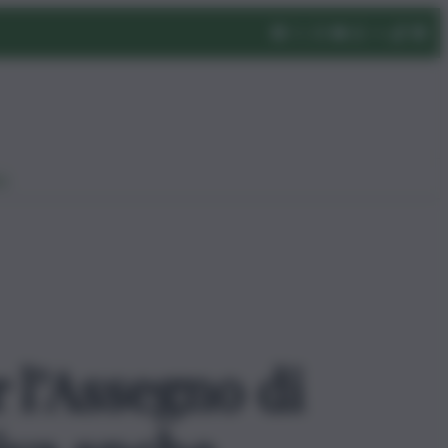
eo
 l’Assegno di