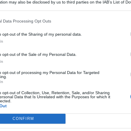
tion may also be disclosed by us to third parties on the IAB’s List of 
 that may further disclose it to other third parties.
l Data Processing Opt Outs
o opt-out of the Sharing of my personal data.
In
rcettori del Reddito di cittadinanza che da gennaio potranno
iedere l’Assegno d’inclusione, secondo le nuove regole
o opt-out of the Sale of my Personal Data.
In
 a proposito della piattaforma Siisl ha affermato:
to opt-out of processing my Personal Data for Targeted
rio ‘
mercato
del lavoro digitale’ anche in Italia. La
ing.
 unico posto, virtualmente riuniti, tutti soggetti pubblici e
In
ttivazione lavorativa: Regioni, centri per l’impiego, Enti
ervizi sociali”, ha spiegato.
o opt-out of Collection, Use, Retention, Sale, and/or Sharing
ersonal Data that Is Unrelated with the Purposes for which it
lected.
e per decidere profilo e lavoro
Out
CONFIRM
ente integrati e coordinati per le esigenze specifiche del
 aumenta in modo esponenziale le possibilità concrete di