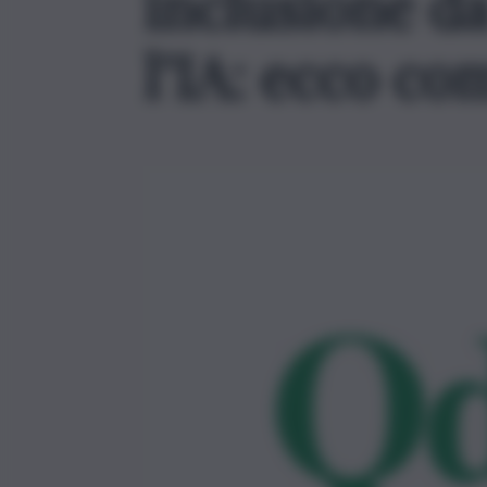
inclusione d
l’IA: ecco co