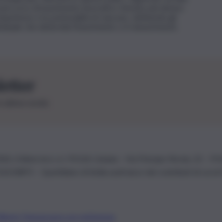
l percorso di inserimento lavorativo ritenuto più idoneo.
ompetenze e le potenzialità di ciascuno, definendo gli
viduale che determini l’inserimento o il reinserimento
letter
le ultime novità
26 | Ediservice s.r.l. 95126 Catania – Via Principe Nicola, 22 – P
3210875 – Quotidiano di Sicilia usufruisce dei contributi di cui al
Alberto Tregua
Lavora con noi
Gerenza