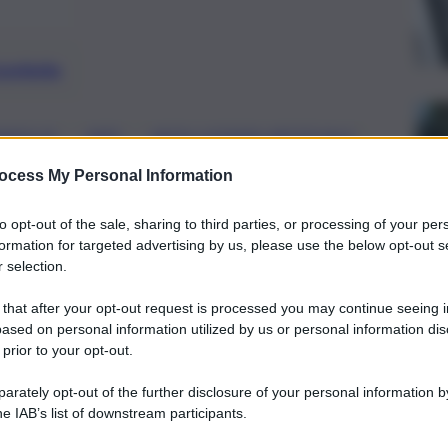
preferite
, 
, 
, 
AMIGLIE
INPS
INTELLIGENZA ARTIFCIALE
ocess My Personal Information
familiari ex percettori del Reddito di
otranno accedere alla nuova
to opt-out of the sale, sharing to third parties, or processing of your per
formation for targeted advertising by us, please use the below opt-out s
e l’Assegno d’inclusione
 selection.
 that after your opt-out request is processed you may continue seeing i
ased on personal information utilized by us or personal information dis
 prior to your opt-out.
rately opt-out of the further disclosure of your personal information by
he IAB’s list of downstream participants.