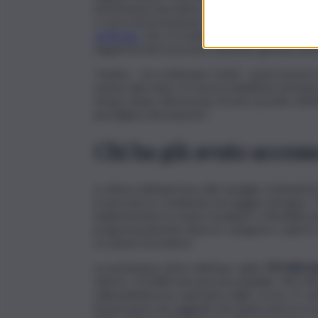
inserimento lavorativo. Entro la fine dell’anno,
o corso di formazione opportuno, sarà ancor 
artificiale
. Ma c’è molto di più. La disponibilità
singoli territori possono orientare gli intervent
“Inoltre – ha continuato Caridi – potrà essere 
numeri alla mano, le risorse pubbliche potrann
tempo hanno dimostrato di aver portato effett
paradigma dirompente”.
Chi ha già avuto accesso
In attesa dell’apertura alle famiglie richieden
le persone in condizione di maggior bisogno. “
implementato in modo modulare e flessibile per
progressivamente diverse categorie o aprire a
occasioni formative”.
Le primissime stime dell’Inps: delle
737.400 fa
minore, 215.800 una persona disabile, 341.70
sulla piattaforma, operativa dallo scorso 1° s
buona parte da soggetti che hanno perso il so