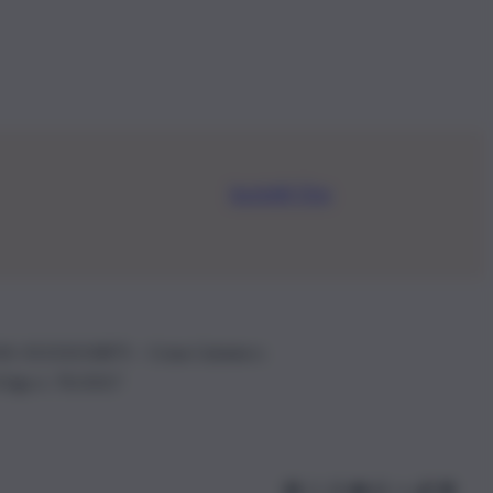
Iscriviti Ora
.IVA: 01153210875 – Cciaa Catania n.
 D.lgs n. 70/2017