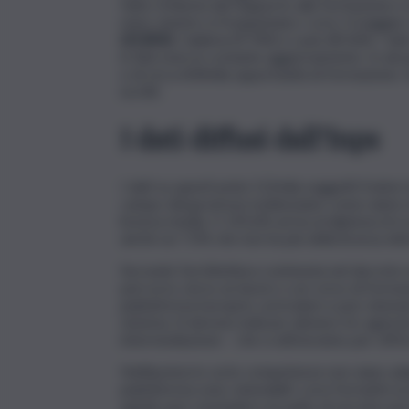
fatto richiesta del Supporto alla formazione e 
mesi, mentre si frequentano i corsi. Il maggi
(25.800)
, Calabria (9.700) e Lazio (8.500). I d
in Siisl sono in costante aggiornamento. In a
e di circa 600mila opportunità di formazione. 
iscritti.
I dati diffusi dall’Inps
I dati su questi primi 112mila soggetti fruitori 
campo dal governo) evidenziano come siamo di f
licenza media. II 135,6% arriva al diploma di sc
anche un 7,5% che non ha più della licenza el
Secondo l’architettura contenuta nel decreto 
percorso verso un lavoro o un corso di formazion
piattaforma il proprio curriculum e può visionar
sistema. Si devono indicare almeno tre agenzie 
intermediazione – che si attiveranno per offrire 
Nell’ipotesi in cui le competenze non siano adeg
piattaforma sono visionabili i corsi formativi ai
quindi, può concludere un patto di servizio pers