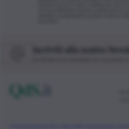
l’utente è preso in carico e indirizzato verso i
Con la profilazione si punta a valorizzare le c
obiettivi e progettando un piano di azione indi
lavorativo.
Iscriviti alla nostra News
Iscriviti alla nostra newsletter per non perdere 
© 20
0115
Chi Siamo
Fondazione Etica e Valori Marilù Tregua
Fondatore Carlo 