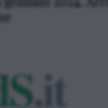
a gennaio 2024. Arr
me