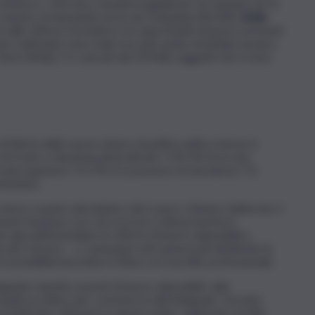
al lavoro, i 350 euro mensili erogabili per un massimo di 12
or numero di domande arriva da Campania (30.200),
Sicilia
ati sulle offerte formative e le opportunità di lavoro presenti
lcune settimane sono state toccate punte di 60mila vacancy
Sono 69mila i Cv caricati dai 107mila soggetti che si sono
di Siisl (e delle nuove misure di politica attiva messe in
ronte a situazioni diversificate. Il 45,5% ha la sola
uola superiore. Il 4,7% è in possesso di una laurea. C’è
ementare.
messo a punto dal ministro del Lavoro, Marina Calderone, il
e funziona così: chi si iscrive a Siisl presenta in
e già nell’immediato le offerte di lavoro disponibili a
per il lavoro – o comunque enti autorizzati all’attività di
possibilità lavorative in linea con il profilo professionale.
uate rispetto ai posti di lavoro disponibili, sulla
 quali accedere per costruire le skill adeguate. L’iscritto,
onalizzato. Attraverso questo patto, registrato sul Siisi,