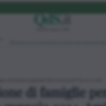
giovedì 6 agosto 2026
Ambiente
Lavoro
Economia
Politica
Cultura
Dai Mercati
Podcast
Vid
segno di inclusione da gennaio 2024. Arriva anche l’IA: ecco come
one di famiglie per