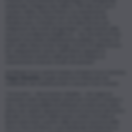
il turismo, la prevenzione idrogeologica, la salvaguardia
ambientale. A Ragusa due milioni e 700 mila euro per il
restauro dell’ex cinema Marino e la manutenzione
dell’aerea del Foro Boario per la Fiera Agricola del
Mediterraneo. A Modica circa 30 milioni di euro per
mitigazione del rischio idrogeologico, realizzazione della
nuova circonvallazione Bugilfezza – San Giovanni al Prato,
impianti fotovoltaici di illuminazione pubblica, restauro di
parte della Chiesa di San Giorgio. A Scicli 19 milioni di euro
per adeguamento sismico dell’Istituto Lipparini, la
valorizzazione turistica delle grotte di Chiafura, la
manutenzione di alcune strade extraurbane”.
Ad Abbate fa eco anche il sindaco di Santa Croce Camerina,
Peppe Dimartino
, il quale anche lui si ritiene più che
soddisfatto dei risultati portati a casa per il suo Comune.
“Un incontro – rileva il primo cittadino – che segna un
momento molto importante anche per il nostro Comune e
che ci darà la possibilità di effettuare un intervento tanto
atteso per quanto riguarda la messa in sicurezza del nostro
litorale e il contrasto dell’erosione costiera. Si tratta di
diversi interventi, a partire dalla messa in sicurezza della
Torre a Torre di Mezzo, e poi del litorale di Punta Secca,