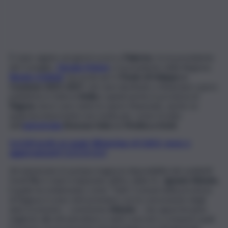
È stato siglato nei giorni scorsi a
Palermo
, tra la presidente
del Consiglio,
Giorgia Meloni
,
e il presidente della Regione,
Renato Schifani
, l’accordo per il
Fondo di Sviluppo e
Coesione 2021-2027
, che sarà destinato a finanziare opere
pubbliche in tutta la
Sicilia
e quindi anche in provincia di
Ragusa
, dove sono tante le opere finanziate, anche se
qualcuna importante non risulta più, come il tratto
dell
’
autostrada
Siracusa-Gela
da
Modica a Scicli.
Iscriviti gratis al canale WhatsApp di QdS.it, news e
aggiornamenti CLICCA QUI
Ad annunciare in pompa magna la disponibilità dei suddetti
fondi
Fsc
è stato il deputato all’Ars della Dc,
Ignazio Abbate,
il quale ha evidenziato come “Tutti i Comuni della provincia
di Ragusa si sono visti premiare con la concessione degli
aiuti economici – commenta
Abbate
– che apporteranno
migliorie alle infrastrutture e aiuti concreti a comparti quali