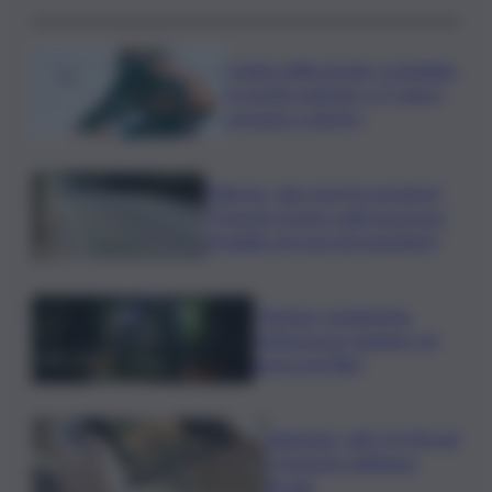
Codice della strada, si studiano
le novità: patente a 17 anni e
sorpasso a destra
Palermo, due morti in sei giorni:
“Il tavolo tecnico sulla sicurezza
stradale non può più aspettare”
I Barisei: vendemmia
notturna per tutelare chi
lavora nei filari
Nintendo, utili +53,5% nel
I trimestre dell’anno
fiscale