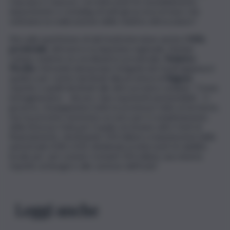
Caucana e Casuzze, con interventi di consolidamento,
ripascimento e restyling di tutti gli accessi al mare che
vedranno la realizzazione delle relative attrezzature”.
Ma sulla spartizione di tali fondi interviene anche il
M5s
provinciale
, attraverso la deputata regionale, Stefani
Campo, insieme al coordinatore provinciale,
Federico
Piccitto
. Entrambi denunciano l’esiguità dei fondi (appena il
quattro per cento) destinati alla provincia di
Ragusa
rispetto a quelli destinati alle altre province siciliane. “Come
immaginavamo – dicono i due esponenti pentastellati – il
governo, rimangiandosi tutte le promesse fatte al territorio,
non ha previsto nemmeno un euro per il completamento
della Siracusa-Gela per il quale serviranno altre fonti di
finanziamento, destinando 250 milioni a manutenzioni delle
autostrade A18 e A20, dividendo in interventi di viabilità
locale per vari comuni i restanti 350 milioni, una miseria
rispetto ai bisogni e alle carenze dell’Isola”.
Leggi anche