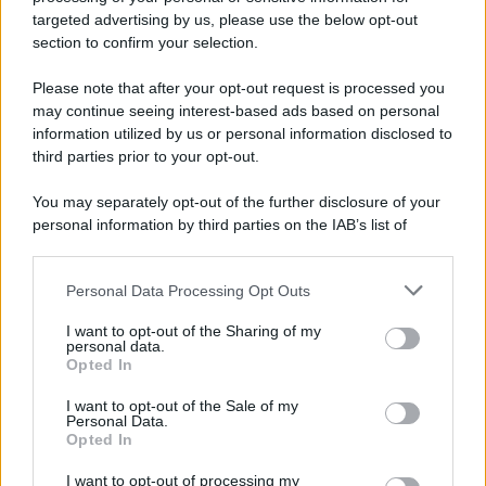
novità
targeted advertising by us, please use the below opt-out
section to confirm your selection.
Iscriviti Ora
Please note that after your opt-out request is processed you
may continue seeing interest-based ads based on personal
information utilized by us or personal information disclosed to
third parties prior to your opt-out.
You may separately opt-out of the further disclosure of your
personal information by third parties on the IAB’s list of
© 2026 | Ediservice s.r.l. 95126 Catania – Via Principe
downstream participants.
Nicola, 22 – P.IVA: 01153210875 – Cciaa Catania n.
Personal Data Processing Opt Outs
This information may also be disclosed by us to third parties
01153210875 – Quotidiano di Sicilia usufruisce dei
on the IAB’s List of Downstream Participants that may further
contributi di cui al D.lgs n. 70/2017
I want to opt-out of the Sharing of my
disclose it to other third parties.
personal data.
Opted In
I want to opt-out of the Sale of my
Personal Data.
Chi Siamo
Opted In
Fondazione Etica e Valori Marilù Tregua
Fondatore Carlo Alberto Tregua
Lavora con noi
I want to opt-out of processing my