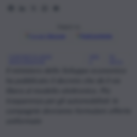
Seguici su
Google
Discover
Fonti preferite
CONTRATTO BASE
IVAS
RC
, 
, 
ASSICURAZIONI
S
AUTO
Il ministero dello Sviluppo economico
ha pubblicato il decreto che dà il via
libera al modello elettronico. Più
trasparenza per gli automobilisti: le
compagnie dovranno formulare offerte
uniformate