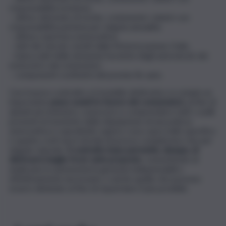
responsabilità esclusiva;
– ultimo attestato di rischio, contenente i sinistri con
responsabilità paritaria per singola annualità;
– ultima copertura assicurativa;
– dati del veicolo censiti dalla Motorizzazione Civile;
– banca dati delle dotazioni tecniche degli autoveicoli, dei
motocicli e dei ciclomotori;
– componenti costitutivi del premio Rc auto.
Con il nuovo contratto e il modello elettronico si compie un
importante
passo avanti in favore dei consumatori,
al fine di
aiutarli ad orientarsi, conoscere e comprendere tutti i cavilli
presenti al momento della stipulazione di una polizza
assicurativa e soprattutto sapere cosa copra nello specifico
e quanto costi sia in termini di prezzo complessivo che per
singole clausole.
Il contratto base permette, dunque, di
districarsi meglio fra le varie proposte
, consentendo di
analizzare in autonomia le garanzie indispensabili o
effettivamente necessarie, e anche quelle che possono
essere eliminate al fine di risparmiare il più possibile.