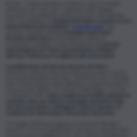
ROMA – Scatta il semaforo verde per il nuovo modello
elettronico per le Rc auto. Il ministero dello Sviluppo
economico ha pubblicato, infatti, il Decreto del 4 gennaio
2021 che definisce lo
standard informativo comune su cui si
baserà l’offerta del cosiddetto “
contratto base
”
. Dal
prossimo 30 aprile tutte
le compagnie assicurative
dovranno uniformarsi
nel formulare le offerte ai
consumatori mediante i propri siti internet.
Il contratto
verrà integrato nel “Nuovo preventivatore Pubblico”
dell’Ivass, l’Istituto per la vigilanza sulle assicurazioni.
La pubblicazione del decreto da parte del Mise
è
l’ennesimo capitolo di una storia discussa da anni e che ha i
suoi snodi principali in due date. L’istituzione di un ‘contratto
base’ di assicurazione risale addirittura a quasi nove anni fa,
come previsto dall’art. 22 comma 4 della legge n. 221 del
17 dicembre 2012.
L’idea è quella di un modello standard di
contratto, unico per tutte le compagnie operanti in Italia,
che deve prevedere e distinguere tutte le clausole e le
condizioni che determinano l’ammontare del premio
.
Il 17 giugno 2020 è poi apparso in Gazzetta Ufficiale il
decreto n. 54 con il regolamento del nuovo ‘contratto base’
di assicurazione obbligatoria Rc auto, entrato ufficialmente