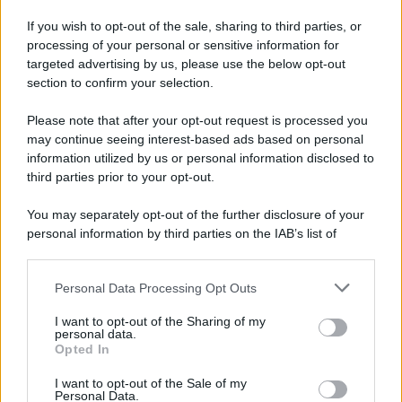
Iscriviti alla nostra Newsletter
If you wish to opt-out of the sale, sharing to third parties, or
Iscriviti alla nostra newsletter per non perdere le ultime
processing of your personal or sensitive information for
novità
targeted advertising by us, please use the below opt-out
section to confirm your selection.
Iscriviti Ora
Please note that after your opt-out request is processed you
may continue seeing interest-based ads based on personal
information utilized by us or personal information disclosed to
third parties prior to your opt-out.
You may separately opt-out of the further disclosure of your
personal information by third parties on the IAB’s list of
© 2026 | Ediservice s.r.l. 95126 Catania – Via Principe
downstream participants.
Nicola, 22 – P.IVA: 01153210875 – Cciaa Catania n.
Personal Data Processing Opt Outs
This information may also be disclosed by us to third parties
01153210875 – Quotidiano di Sicilia usufruisce dei
on the IAB’s List of Downstream Participants that may further
contributi di cui al D.lgs n. 70/2017
I want to opt-out of the Sharing of my
disclose it to other third parties.
personal data.
Opted In
I want to opt-out of the Sale of my
Personal Data.
Chi Siamo