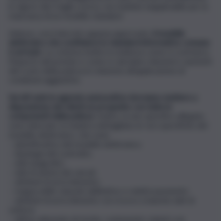
in vigore dal 2 luglio scorso, ma risultato inapplicabile per la
mancanza di un modello standard.
Adesso, con il decreto appena approvato,
il modello
elettronico che costituisce lo standard informativo comune
è arrivato
. Lo schema mette in evidenza come si costruisce
l’importo del premio e come si calcolano riduzioni e aumenti
del costo della polizza in relazione all’applicazione di
condizioni aggiuntive.
Sui siti web le agenzie assicurative dovranno mettere a
disposizione dei clienti un prospetto con tutte le
componenti della polizza
. Inoltre, in uno specifico allegato
sono elencate, in maniera dettagliata, le voci specifiche del
modello elettronico, che sono:
– identificativo del modello elettronico;
– tipologia del contratto;
– dati anagrafici;
– dati di sintesi dei veicoli;
– attributi di arricchimento;
– mappa delle clausole abilitative e relativi parametri;
– attributi di arricchimento con ricorso a banche dati di
settore;
– ultimo attestato di rischio, contenente i sinistri con