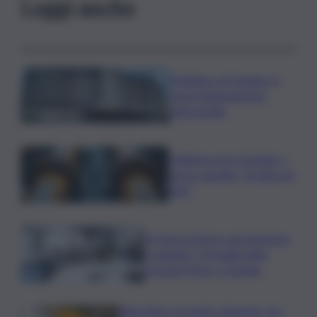
Leggi anche
Policlinico di Catania, in
gara l’adeguamento
antincendio
Collettore Aci Castello, il
nuovo appello: “Si sblocchi
l’iter”
Se fosse il lavoro ad assumere
il capitale? Un’analisi della
vicenda Pfizer a Catania
Rete idrica, incendi e dissesto, tra