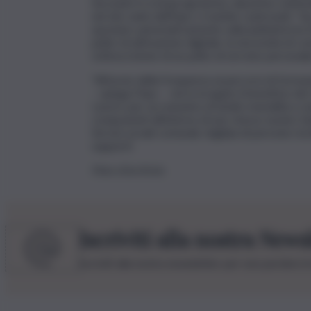
Secondo il cronoprogramma, dal primo settem
nel sito web dell’Inps o tramite i patronati, “d
spostare automaticamente sulla piattaforma S
patto di attivazione digitale, la necessità di c
sottoscrizione di un patto di servizio personali
“All’avvio della frequenza ai percorsi di formazi
– spiega l’Inps – verrà erogato il beneficio de
Lavoro per un massimo di dodici mensilità a cia
componenti all’interno di uno stesso nucleo fam
Servizi sociali comunali, migliaia di persone r
supporti.
Foto d’archivio
Iscriviti alla nostra News
Iscriviti alla nostra newsletter per non perdere 