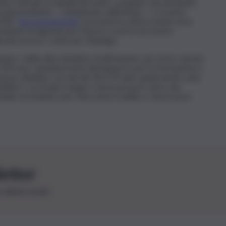
bre tutti gli occupabili dovranno compilare una domanda
a quel momento – sottolineano dall’istituto – ci si potrà
IISL”.
Successivamente
è prevista la sottoscrizione di un
ontattare le Agenzie per il lavoro e poi la successiva
zzato presso i centri per l’impiego.
one o delle altre iniziative di attivazione, per la loro durata
i 350 euro mensili previsti dal Supporto per la Formazione e
scun cittadino con età dai 18 ai 59 anni, quindi anche a più
iliare”. La strada è lunga e senza presa in carico dei
ischiano di rimanere per mesi senza reddito e senza nuovi
letter
le ultime novità