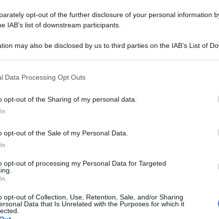
rately opt-out of the further disclosure of your personal information by
he IAB’s list of downstream participants.
tion may also be disclosed by us to third parties on the IAB’s List of 
 non va in ferie, anzi rilancia. Si compatta a Catania il
 that may further disclose it to other third parties.
ro, la sigla che negli ultimi mesi è stata maggiormente
 Unione Popolare, Rifondazione Comunista, ma anche le sigle
l Data Processing Opt Outs
insieme ad alcuni ex percettori del sussidio per organizzare le
o opt-out of the Sharing of my personal data.
la le persone che hanno perso il reddito, destinatari
In
rmava dello stop e invitava a rivolgersi ai servizi sociali. Da
erà a 9mila. In tutta la Sicilia saranno 37.600. Al netto delle
o opt-out of the Sale of my Personal Data.
 ancora di salvezza per la categoria degli occupabili (under
In
e) rimasti senza reddito.
to opt-out of processing my Personal Data for Targeted
ing.
In
 dell’
sms
dell’Inps possono presentare domanda di presa
o opt-out of Collection, Use, Retention, Sale, and/or Sharing
ersonal Data that Is Unrelated with the Purposes for which it
 il sito internet del Comune o nei centri multizonali di Via
lected.
ssati 2; Via Leonardo Vigo 43. Nei primi tre giorni, stando
Out