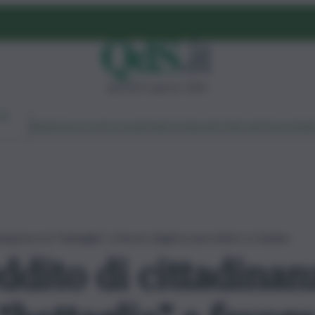
giovedì 6 agosto 2026
Ambiente
Lavoro
Economia
Politica
Cultura
Dai Mercati
Podcast
Vid
inasprisce la “battaglia” a favore degli ex percettori a Catania
ddito di cittadinanz