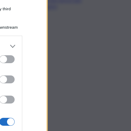
dispersi
 third
Downstream