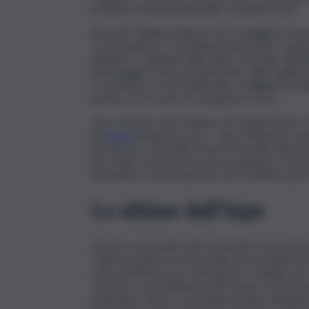
problemi emergenziali delle comunità locali”.
Secondo Gianina Ciancio, neo consigliera comun
a un paradosso. “Si chiedono interventi compen
chiudono i rubinetti dello Stato centrale, dall’
Nel peggiore dei casi finirà tutto sulle spalle
si scontrano con la realtà: dire a migliaia di 
pranzo con la cena fa scoppiare il caos”.
Uno scenario che il sindaco di Catania Enrico 
ha
detto
nei giorni scorsi – sono sindacati e pa
l’assessore comunale ai Servizi sociali, l’auton
ha creato sicuramente preoccupazione, ma noi
normativa ci dà tempo fino al 31 ottobre per le
Le ultime dall’Inps
Proprio a proposito del contestato sms, ieri la
“Inps ha inviato un sms/email, che avrebbe dov
scrive l’istituto in un comunicato. E spiega ch
concerto con il Ministero del Lavoro, per la m
settembre 2023 e consentire di dare attuazion