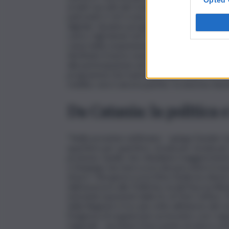
ai dati raccolti dal Comune, le richieste total
patronati e Caf si sono attivati per facilitar
digitale. Saranno poi gli assistenti sociali a val
carico. Agli idonei verrà riattivato il reddito 
causa della sospensione. Nel frattempo, da set
destinato il nuovo sussidio da 350 euro, Suppo
alla partecipazione ad un corso di formazione. S
programma Gol, il più importante piano format
reddito, non è ancora partito. In enorme ritardo
Da Catania: la politica e
“Nelle prossime settimane – spiega Davide Ca
quartiere per quartiere, strada per strada pe
protesta. Quello che chiediamo maggiormente è
e l’impiego nei mesi scorsi dei percettori in l
di loro”. Nei giorni scorsi l’Anci Sicilia ha chi
dall’assessora alle Politiche sociali Nuccia Al
entrambi esponenti della Dc di Totò Cuffaro. No
della Regione è tra i più critici all’interno del
l’esigenza di organizzare un incontro con i rap
regionali – ascoltare il loro punto di vista e 