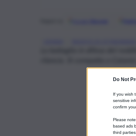
Google
Discover
Fonti 
Seguici su
, 
CATANIA
REDDITO DI CITTADINANZ
La battaglia in difesa del reddi
rilancia. Si compatta a Catania 
Do Not Pr
If you wish 
sensitive in
confirm your
Please note
based ads b
third parties