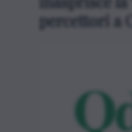
inasprisce la 
percettori a 