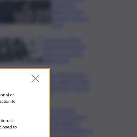
estorsioni a
Palermo, il boss
Salvatore Verga al
41 bis
Carburanti, Mimit:
riunita Commissione
allerta prezzi dopo
taglio accise
Bper: utile semestre
record, aggiorna piano
al 2028 con 7,5 mld ai
soci
sonal or
ection to
LIVE | Crollo di
Pistunina, Messina si
nterest-
prepara all’ultimo
closed to
saluto ad Alessandra. Si
cercano ancora due