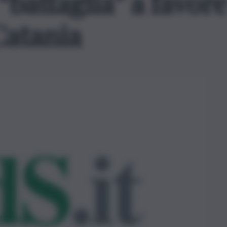
“battaglia” a favore
Catania