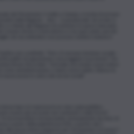
ale del Movimento 5 stelle a Catania, si rischia di arrivare
sativi della Regione – dice – è paradossale: da un lato si
altro si chiede alla Regione di sostenere la spesa mancante.
 dei Comuni. Anche il centrodestra si sta spaccando, perché
famiglie che da settembre non possono mettere insieme il
Trantino non condivide. “Non c’è nessuna tensione sociale –
rtiti politici di opposizione a incoraggiare la protesta”. Per
omista Bruno Brucchieri, “il brutale sms inviato ai percettori
 come amministrazione ci siamo mossi subito. Adesso la
 nuove prese in carico dei servizi sociali”.
 stessa Inps si è espressa in un
mea culpa
pubblico.
uto essere più accurato nei contenuti e nella forma”,
e “la tecnostruttura sta lavorando strenuamente da mesi, di
essa a punto della piattaforma SIISL a partire dal 1
e alla nuova misura Supporto per Formazione e il Lavoro”.