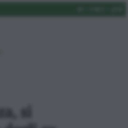
eo
a, si