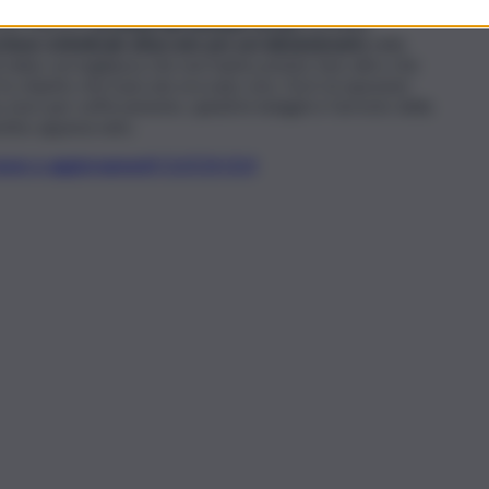
ome Panzera,
la nonna del neonato ucciso,
avrebbe
 cordone ombelicale attaccato per poi abbandonarlo
nella
i video sorveglianza che non hanno potuto fare altro che
u chiarito che il piccolo era nato vivo. Da lì, le ispezioni
morì per soffocamento, quindi le indagini e l’arresto della
potino appena nato.
t, news e aggiornamenti CLICCA QUI