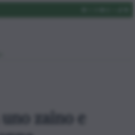
eo
 uno zaino e