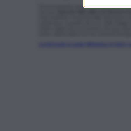
Gli accertamenti, hanno infatti evidenziato c
nascosto
il piccolo nello zaino con ancora il
zona marittima. Incastrata dalle telecamere d
confermare i sospetti, nel corso delle indagini f
medico-legali che accertavamo che il piccolino 
nonna, vittima dell’orrore nei confronti del ni
Iscriviti gratis al canale WhatsApp di QdS.i