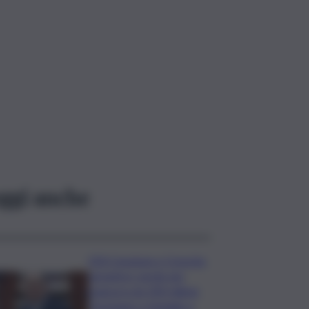
ggi anche
DDl Coesione e Crescita,
semaforo verde per
manovra da 200 milioni:
“Sostegno a famiglie e