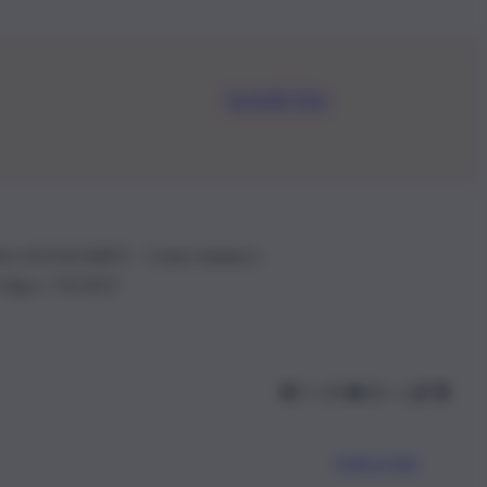
Iscriviti Ora
.IVA: 01153210875 – Cciaa Catania n.
 D.lgs n. 70/2017
Scarica l’app