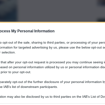
preferite
ocess My Personal Information
to opt-out of the sale, sharing to third parties, or processing of your per
, 
, 
O
NONNA
REGGIO CALABRIA
formation for targeted advertising by us, please use the below opt-out s
ti evidenziato come Panzera, la nonna
 selection.
scosto il piccolo nello zaino con
 that after your opt-out request is processed you may continue seeing i
attaccato per poi abbandonarlo nella
ased on personal information utilized by us or personal information dis
 prior to your opt-out.
rately opt-out of the further disclosure of your personal information by
he IAB’s list of downstream participants.
tion may also be disclosed by us to third parties on the IAB’s List of 
 that may further disclose it to other third parties.