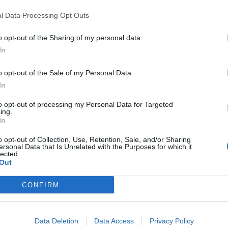
l Data Processing Opt Outs
o opt-out of the Sharing of my personal data.
In
o opt-out of the Sale of my Personal Data.
In
to opt-out of processing my Personal Data for Targeted
ing.
:
condannata all’ergastolo Anna Maria Panzera
, la nonna
In
o scorso 26 maggio 2024 all’interno di uno zaino lasciato
 in cui circolano i traghetti in provincia di Reggio.
o opt-out of Collection, Use, Retention, Sale, and/or Sharing
ersonal Data that Is Unrelated with the Purposes for which it
lected.
offocamento a Reggio Calabria.
Out
della nonna
CONFIRM
alle accuse, avrebbe agito immediatamente, a
ppena dopo il
icit psichico.
Data Deletion
Data Access
Privacy Policy