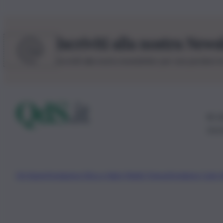
Iscriviti alla nostra News
Iscriviti alla nostra newsletter per non perdere 
© 20
0115
Chi Siamo
Fondazione Etica e Valori Marilù Tregua
Fondatore Carlo 