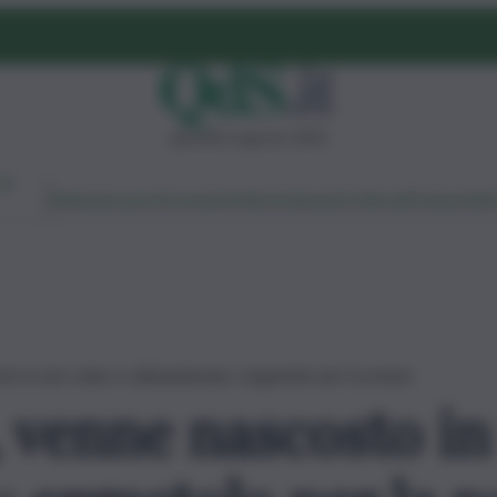
giovedì 6 agosto 2026
Ambiente
Lavoro
Economia
Politica
Cultura
Dai Mercati
Podcast
Vid
o in uno zaino e abbandonato: ergastolo per la nonna
 venne nascosto in