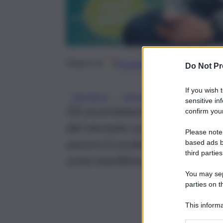
Google
Discover
Fonti 
Seguici su
Do Not Pr
If you wish 
, 
, 
CRONACA
ERGASTOLO
NEONAT
sensitive in
Gli accertamenti, hanno infat
confirm your
del neonato ucciso, avrebbe na
Please note
ancora il cordone ombelicale 
based ads b
third parties
zona marittima
You may sepa
parties on t
This informa
Participants