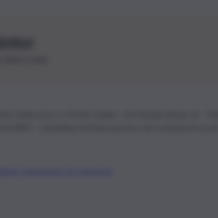
letter
le ultime novità
26 | Ediservice s.r.l. 95126 Catania – Via Principe Nicola, 22 – P
3210875 – Quotidiano di Sicilia usufruisce dei contributi di cui al
Alberto Tregua
Lavora con noi
Gerenza