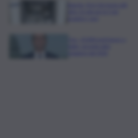
Banche, First Cisl: boom utili,
oltre 15 mln per le 5 più
grandi in I sem
Usa, -23.000 posti lavoro a
luglio, secondo dato
peggiore del 2026