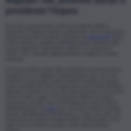
presidente Virgara
Al tavolo ha partecipato anche il presidente dell’Ast
Alessandro Virgara, il quale ha annunciato che il programma
di lavoro prevede l’evasione del piano di
risanamento
entro
il 30 novembre, completo dell’attestazione richiesta dalla
norma regionale. Il presidente dell’Ast ha comunicato,
inoltre, che i contratti degli interinali in scadenza saranno
rinnovati.
Tra i temi trattati, anche l’atto impositivo ai privati emesso
nei giorni scorsi. Dagnino e Virgara hanno reso noto che
l’azienda sta portando avanti verifiche rispetto ad alcune
avarie anomale dei mezzi registrate in prossimità dell’inizio
dell’anno scolastico. In caso di carenza di mezzi si ricorrerà
anche al “nolo a caldo”. Il presidente dell’Ast ha, inoltre,
rassicurato sul fatto che contestualmente si provvederà
all’individuazione di
misure
per i lavoratori attivi in azienda.
Quanto alle dimissioni del direttore, è stato reso noto che
l’azienda aveva già provveduto all’atto di interpello e che,
nelle more, le funzioni saranno svolte dal presidente
Virgara.