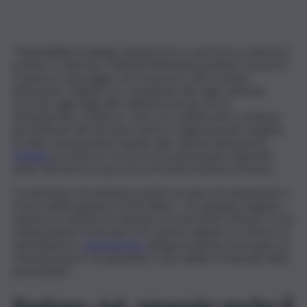
“Disponibilità al dialogo del governo e una ferma volontà di
risanare e rilanciare l’attività dell’Azienda siciliana trasporti”.
È questo il messaggio che l’assessore all’Economia
Alessandro Dagnino ha consegnato alle sigle sindacali
ricevute oggi negli uffici dell’assessorato di via
Notarbartolo a Palermo. Nel corso dell’incontro richiesto
dai sindacati dei lavoratori di Ast e dagli interinali, Dagnino
ha dato rassicurazioni rispetto alla volontà del governo
Schifani
di mettere in sicurezza la partecipata regionale
anche attraverso il percorso di trasformazione in house.
“La decisione di richiedere ad Ast un piano di risanamento a
fronte dell’erogazione di 40 milioni – ha spiegato Dagnino –
esprime la volontà di realizzare un intervento efficace e non
un’operazione di facciata. Per questa ragione si è deciso di
subordinare lo
stanziamento
all’approvazione di un piano di
ristrutturazione che garantisca una solidità strutturale della
partecipata”.
Regione-Ast, presente anche il