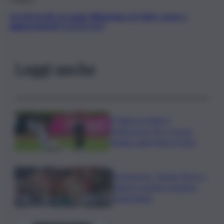
Iscriviti gratis al canale WhatsApp di QdS.it, news e
aggiornamenti CLICCA QUI
Leggi anche
Il Palermo batte il
Melbourne City e fa suo
l’Anglo-palermitan Trophy
Enoturismo, Cinque Terre e
Salento guidano desideri
degli italiani