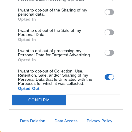
01153210875 – Quotidiano di Sicilia usufruisce dei
on the IAB’s List of Downstream Participants that may further
contributi di cui al D.lgs n. 70/2017
I want to opt-out of the Sharing of my
disclose it to other third parties.
personal data.
Opted In
I want to opt-out of the Sale of my
Personal Data.
Chi Siamo
Opted In
Fondazione Etica e Valori Marilù Tregua
Fondatore Carlo Alberto Tregua
Lavora con noi
I want to opt-out of processing my
Personal Data for Targeted Advertising.
Gerenza
Opted In
I want to opt-out of Collection, Use,
Retention, Sale, and/or Sharing of my
Personal Data that Is Unrelated with the
Purposes for which it was collected.
Opted Out
Scarica l’app
CONFIRM
Privacy Policy
Preferenze Privacy
Data Deletion
Data Access
Privacy Policy