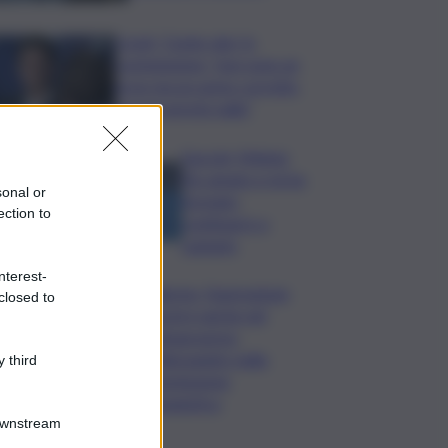
Covid, ‘Conte-day’ in
commissione: “non sono un
eroe ma un uomo corretto,
non troverete nulla”
Guccini, Meloni:
l’ho amato e mi ha
sonal or
formato,
ection to
continuerò a
cantarlo
nterest-
Palermo, l’operazione
closed to
Varchi è anche nel
Sottogoverno:
D’Alessandro nella
 third
commissione
Urbanistica
Downstream