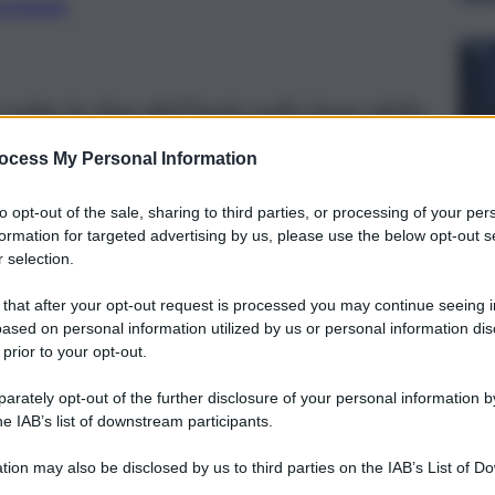
preferite
utte le Asp dell’Isola sulla base della
e persone con disabilità gravissima
ocess My Personal Information
to opt-out of the sale, sharing to third parties, or processing of your per
formation for targeted advertising by us, please use the below opt-out s
 selection.
 that after your opt-out request is processed you may continue seeing i
ased on personal information utilized by us or personal information dis
 prior to your opt-out.
rately opt-out of the further disclosure of your personal information by
he IAB’s list of downstream participants.
tion may also be disclosed by us to third parties on the IAB’s List of 
 that may further disclose it to other third parties.