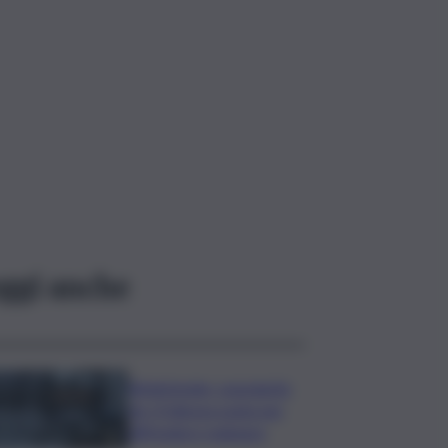
ggi anche
Bitdefender: popolarità
de L’Odissea usata per
diffondere malware