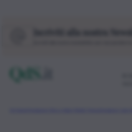
Iscriviti alla nostra News
Iscriviti alla nostra newsletter per non perdere 
© 20
0115
Chi Siamo
Fondazione Etica e Valori Marilù Tregua
Fondatore Carlo 