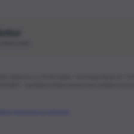
letter
le ultime novità
26 | Ediservice s.r.l. 95126 Catania – Via Principe Nicola, 22 – P
3210875 – Quotidiano di Sicilia usufruisce dei contributi di cui al
Alberto Tregua
Lavora con noi
Gerenza