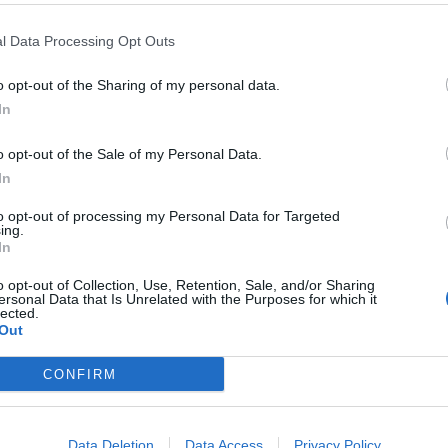
l Data Processing Opt Outs
olitiche sociali ha impegnato oltre 18 milioni di euro in
per il pagamento del beneficio economico del mese di
o opt-out of the Sharing of my personal data.
In
o opt-out of the Sale of my Personal Data.
In
nel contrastare le situazioni di grave disagio e
ia Albano
-, garantendo un supporto essenziale a coloro
to opt-out of processing my Personal Data for Targeted
à. La puntualità e l’efficacia con cui vengono erogati questi
ing.
dell’amministrazione regionale nei confronti delle categorie
In
re un tessuto sociale più equo e solidale”.
o opt-out of Collection, Use, Retention, Sale, and/or Sharing
ersonal Data that Is Unrelated with the Purposes for which it
lected.
Out
720 euro a valere sul “Fondo per la disabilità e per la non
CONFIRM
a tutte le Asp dell’Isola sulla base della comunicazione del
 I soggetti censiti al mese di agosto risultano 15.823.
Data Deletion
Data Access
Privacy Policy