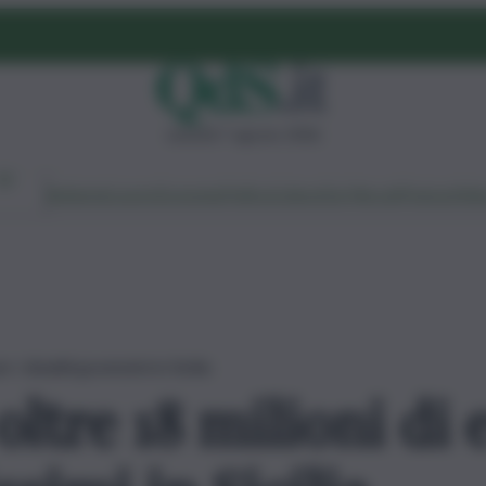
venerdì 7 agosto 2026
Ambiente
Lavoro
Economia
Politica
Cultura
Dai Mercati
Podcast
Vid
i disabili gravissimi in Sicilia
oltre 18 milioni di 