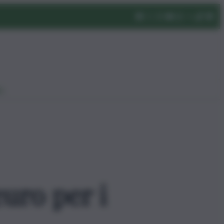
eo
euro per i