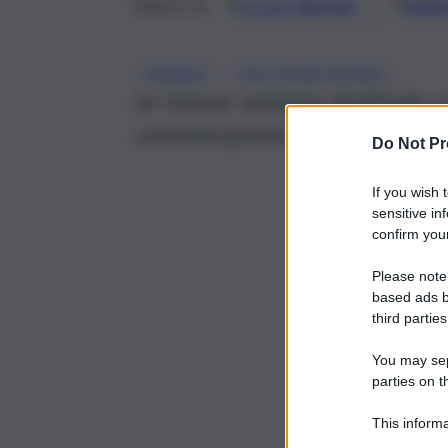
Google
Discover
Fonti 
Seguici su
, 
DISABILI
POLITICHE SOCIALI
Le risorse saranno destinate a t
comunicazione del numero dell
Do Not Pr
If you wish 
sensitive in
confirm your
Please note
based ads b
third parties
You may sepa
parties on t
This informa
Participants