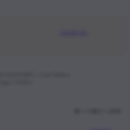
Iscriviti Ora
.IVA: 01153210875 – Cciaa Catania n.
 D.lgs n. 70/2017
Scarica l’app