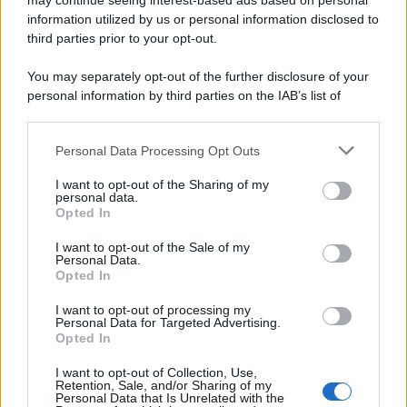
may continue seeing interest-based ads based on personal
information utilized by us or personal information disclosed to
third parties prior to your opt-out.
You may separately opt-out of the further disclosure of your
personal information by third parties on the IAB’s list of
© 2026 | Ediservice s.r.l. 95126 Catania – Via Principe
downstream participants.
Nicola, 22 – P.IVA: 01153210875 – Cciaa Catania n.
Personal Data Processing Opt Outs
This information may also be disclosed by us to third parties
01153210875 – Quotidiano di Sicilia usufruisce dei
on the IAB’s List of Downstream Participants that may further
contributi di cui al D.lgs n. 70/2017
I want to opt-out of the Sharing of my
disclose it to other third parties.
personal data.
Opted In
I want to opt-out of the Sale of my
Personal Data.
Chi Siamo
Opted In
Fondazione Etica e Valori Marilù Tregua
Fondatore Carlo Alberto Tregua
Lavora con noi
I want to opt-out of processing my
Personal Data for Targeted Advertising.
Gerenza
Opted In
I want to opt-out of Collection, Use,
Retention, Sale, and/or Sharing of my
Personal Data that Is Unrelated with the