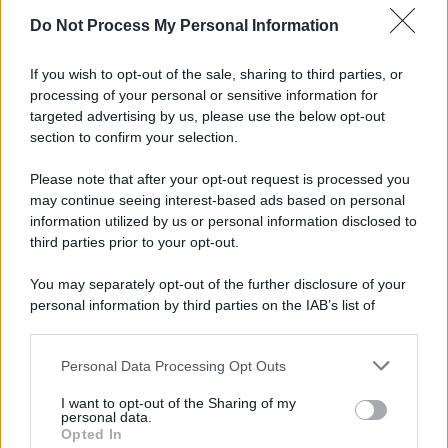
Do Not Process My Personal Information
Iscriviti alla nostra Newsletter
If you wish to opt-out of the sale, sharing to third parties, or
Iscriviti alla nostra newsletter per non perdere le ultime
processing of your personal or sensitive information for
novità
targeted advertising by us, please use the below opt-out
section to confirm your selection.
Iscriviti Ora
Please note that after your opt-out request is processed you
may continue seeing interest-based ads based on personal
information utilized by us or personal information disclosed to
third parties prior to your opt-out.
You may separately opt-out of the further disclosure of your
personal information by third parties on the IAB’s list of
© 2026 | Ediservice s.r.l. 95126 Catania – Via Principe
downstream participants.
Nicola, 22 – P.IVA: 01153210875 – Cciaa Catania n.
Personal Data Processing Opt Outs
This information may also be disclosed by us to third parties
01153210875 – Quotidiano di Sicilia usufruisce dei
on the IAB’s List of Downstream Participants that may further
contributi di cui al D.lgs n. 70/2017
I want to opt-out of the Sharing of my
disclose it to other third parties.
personal data.
Opted In