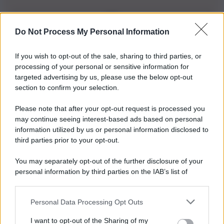
Do Not Process My Personal Information
Iscriviti alla nostra Newsletter
If you wish to opt-out of the sale, sharing to third parties, or
Iscriviti alla nostra newsletter per non perdere le ultime
processing of your personal or sensitive information for
novità
targeted advertising by us, please use the below opt-out
section to confirm your selection.
Iscriviti Ora
Please note that after your opt-out request is processed you
may continue seeing interest-based ads based on personal
information utilized by us or personal information disclosed to
third parties prior to your opt-out.
You may separately opt-out of the further disclosure of your
personal information by third parties on the IAB’s list of
© 2026 | Ediservice s.r.l. 95126 Catania – Via Principe
downstream participants.
Nicola, 22 – P.IVA: 01153210875 – Cciaa Catania n.
Personal Data Processing Opt Outs
This information may also be disclosed by us to third parties
01153210875 – Quotidiano di Sicilia usufruisce dei
on the IAB’s List of Downstream Participants that may further
contributi di cui al D.lgs n. 70/2017
I want to opt-out of the Sharing of my