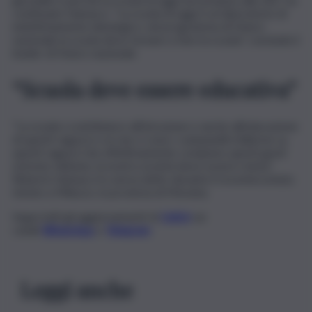
continuato Vannacci. “La scuola di oggi è un laboratorio di
indottrinamento ideologico, nel programma di Futuro
nazionale la scuola deve tornare a fare la scuola”, conclude il
leader di Futuro nazionale.
“Scuola deve essere educativa”
“La scuola ccontribuisce all’istruzione e anche all’educazione
di questi ragazzi e se non ci sono i campanelli d’allarme su
questi ragazzi che effettivamente compiono questi gesti
estremi, ebbene, la nostra società deve essere rivista”.
Roberto Vannacci lo aveva detto durante il recentecomizio
tenuto a Milazzo, in provincia di Messina.
Segui tutti gli aggiornamenti di
QdS.it
sui
canali
WhatsApp
e
Telegram
Leggi anche