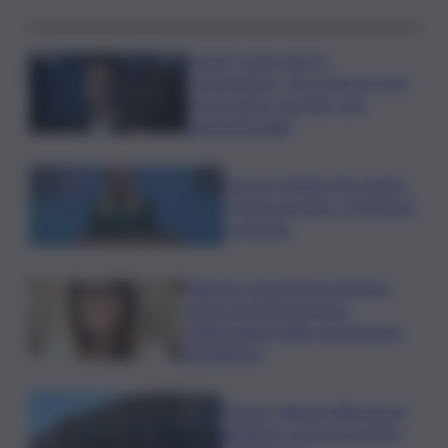
Covid, ‘Conte-day’ in
commissione: “non sono un eroe
ma un uomo corretto, non
troverete nulla”
Guccini, Meloni: l’ho amato
e mi ha formato, continuerò
a cantarlo
Palermo, l’operazione Varchi è
anche nel Sottogoverno:
D’Alessandro nella commissione
Urbanistica
Cefpas, Sabrina Cillia nuova
direttrice: arriva la nomina