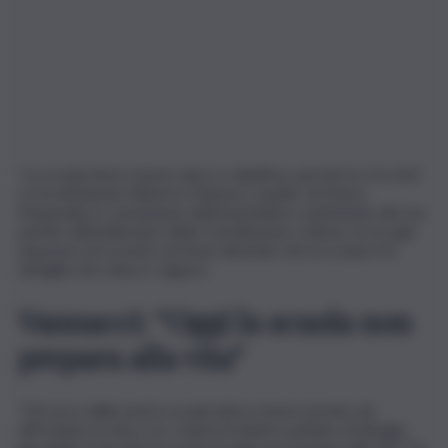
“La scuola deve essere dura e selettiva, perché lo è la vita”.
Lo ha dichiarato Roberto Vannacci, leader di Futuro
Nazionale in conclusione dell’assemblea costituente del suo
partito all’Auditorium della Conciliazione a Roma. Si era già
espresso di recente sul tema dicendo che la scuola è la
famiglia che educa i ragazzi.
Vannacci: “Oggi la scuola non
prepara alla vita”
“Chi esce dalla nostra scuola deve essere pronto ad
affrontare la vita e se i soloni di sinistra parlano di disagio
giovanile è perché la scuola di oggi non prepara alla vita”, ha