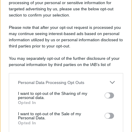
Iscriviti alla nostra newsletter per non perdere le ultime
processing of your personal or sensitive information for
novità
targeted advertising by us, please use the below opt-out
section to confirm your selection.
Iscriviti Ora
Please note that after your opt-out request is processed you
may continue seeing interest-based ads based on personal
information utilized by us or personal information disclosed to
third parties prior to your opt-out.
You may separately opt-out of the further disclosure of your
personal information by third parties on the IAB’s list of
© 2026 | Ediservice s.r.l. 95126 Catania – Via Principe
downstream participants.
Nicola, 22 – P.IVA: 01153210875 – Cciaa Catania n.
Personal Data Processing Opt Outs
This information may also be disclosed by us to third parties
01153210875 – Quotidiano di Sicilia usufruisce dei
on the IAB’s List of Downstream Participants that may further
contributi di cui al D.lgs n. 70/2017
I want to opt-out of the Sharing of my
disclose it to other third parties.
personal data.
Opted In
I want to opt-out of the Sale of my
Personal Data.
Chi Siamo
Opted In
Fondazione Etica e Valori Marilù Tregua
Fondatore Carlo Alberto Tregua