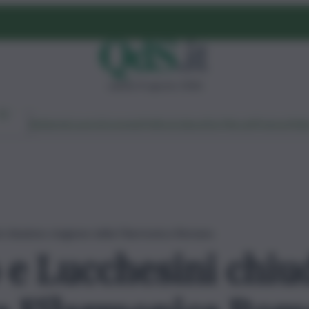
sabato 8 agosto 2026
Ambiente
Lavoro
Economia
Politica
Cultura
Dai Mercati
Podcast
Vid
i chiudono stagione della Filarmonica Romana
 e Lucchesini chi