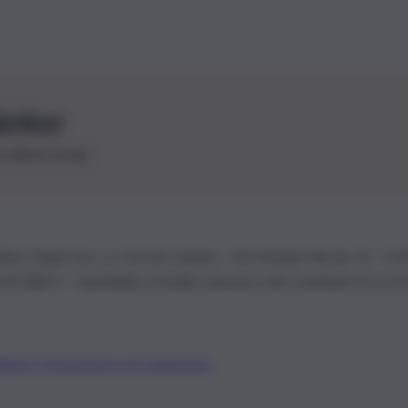
letter
le ultime novità
26 | Ediservice s.r.l. 95126 Catania – Via Principe Nicola, 22 – P
3210875 – Quotidiano di Sicilia usufruisce dei contributi di cui al
Alberto Tregua
Lavora con noi
Gerenza