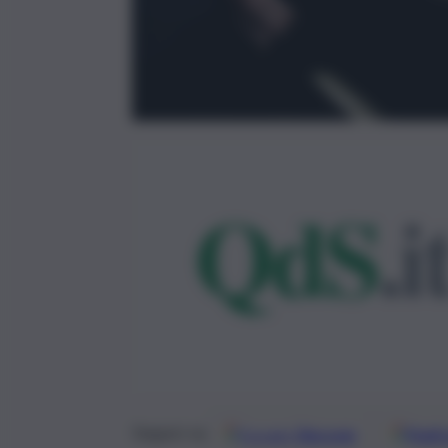
Google
Discover
Fonti 
Seguici su