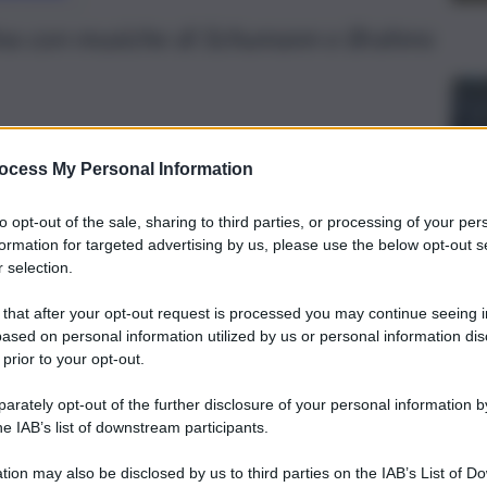
tina con musiche di Schumann e Brahms
ocess My Personal Information
to opt-out of the sale, sharing to third parties, or processing of your per
formation for targeted advertising by us, please use the below opt-out s
 selection.
 that after your opt-out request is processed you may continue seeing i
ased on personal information utilized by us or personal information dis
 prior to your opt-out.
rately opt-out of the further disclosure of your personal information by
he IAB’s list of downstream participants.
iovedì 14 maggio (ore 21) per l’ultimo concerto di
 Teatro Argentina, Enrico Dindo al violoncello e Andrea
rinomati e importanti del nostro paese, che con la Filarmonica
tion may also be disclosed by us to third parties on the IAB’s List of 