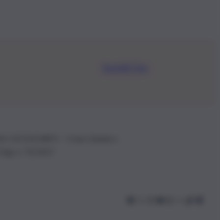
Iscriviti Ora
.IVA: 01153210875 – Cciaa Catania n.
 D.lgs n. 70/2017