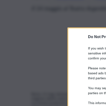
Il 14 maggio al Teatro Argen
Do Not Pr
If you wish 
sensitive in
confirm your
Please note
based ads b
third parties
You may sepa
parties on t
Roma, 11 mag. (askanews) – Tornano a Roma, g
stagione dell’Accademia Filarmonica Romana al
Lucchesini al pianoforte, interpreti fra i più 
This informa