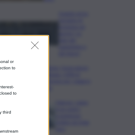
Quando arriva
l’assegno di
inclusione ad
agosto? Le
date del
pagamento e
dei rinnovi
sonal or
Turismo, Osservatorio
ection to
Telepass: +20% di
interesse per i viaggi in
nterest-
auto
closed to
Palermo, rapina
in un centro
 third
scommesse:
bottino da 5mila
euro
Downstream