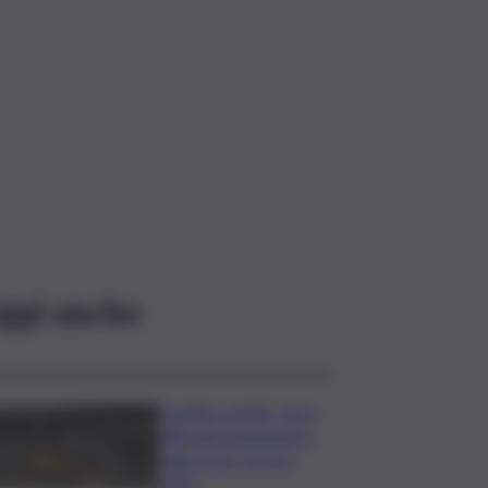
ggi anche
Caretta caretta, circa
280 nidi individuati in
Italia dopo record
2025