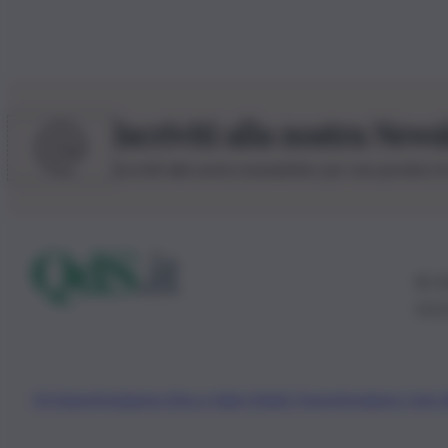
Iscriviti alla nostra News
Iscriviti alla nostra newsletter per non perdere 
© 20
0115
Chi Siamo
Fondazione Etica e Valori Marilù Tregua
Fondatore Carlo 