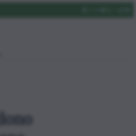
eo
udono