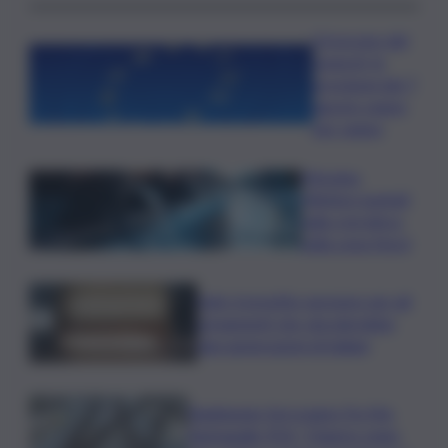
Oroscopo del
venerdì, le
previsioni del 7
agosto segno
per segno
Messina,
riflettori puntati
sulla crisi idrica
nella zona Nord
Safe: il prestito europeo per gli
armamenti che vincolerebbe
due generazioni di italiani
Raddoppio ferroviario Pa-Me,
Barbagallo (Pd): “Chiarire stato