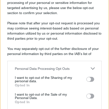
Iscriviti alla nostra newsletter per non perdere le ultime
processing of your personal or sensitive information for
novità
targeted advertising by us, please use the below opt-out
section to confirm your selection.
Iscriviti Ora
Please note that after your opt-out request is processed you
may continue seeing interest-based ads based on personal
information utilized by us or personal information disclosed to
third parties prior to your opt-out.
You may separately opt-out of the further disclosure of your
personal information by third parties on the IAB’s list of
© 2026 | Ediservice s.r.l. 95126 Catania – Via Principe
downstream participants.
Nicola, 22 – P.IVA: 01153210875 – Cciaa Catania n.
Personal Data Processing Opt Outs
This information may also be disclosed by us to third parties
01153210875 – Quotidiano di Sicilia usufruisce dei
on the IAB’s List of Downstream Participants that may further
contributi di cui al D.lgs n. 70/2017
I want to opt-out of the Sharing of my
disclose it to other third parties.
personal data.
Opted In
I want to opt-out of the Sale of my
Personal Data.
Chi Siamo
Opted In
Fondazione Etica e Valori Marilù Tregua
Fondatore Carlo Alberto Tregua