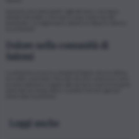
fiamme.
Sul posto sono intervenuti i vigili del fuoco, che hanno
domato l’incendio e ritrovato il corpo senza vita del
pensionato. La magistratura valuterà se disporre ulteriori
accertamenti.
Dolore nella comunità di
Salemi
La notizia ha scosso la comunità di Salemi, dove la vittima
era molto conosciuta. Descritto da chi lo conosceva come
un uomo laborioso e legato alla sua terra, trascorreva gran
parte del suo tempo libero curando il terreno agricolo
anche dopo la pensione.
Leggi anche