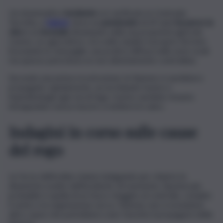
Un drammatico
incidente
si è verificato in Contrada
Torretta, a
Salemi
, dove un
pensionato
di 69 anni
ha perso la
vita
in un
incendio
divampato nella sua proprietà agricola.
L’uomo, ex agricoltore, era solito ripulire il proprio terreno
bruciando le sterpaglie, una pratica diffusa nelle aree rurali
ma spesso pericolosa se non attentamente controllata.
Secondo una prima ricostruzione, le fiamme si sarebbero
propagate rapidamente, accerchiando l’uomo e
impedendogli ogni via di fuga. L’uomo sarebbe rimasto
intrappolato senza riuscire a mettersi in salvo.
Indagini in corso sulle cause
del rogo
Le forze dell’ordine stanno indagando per chiarire le
dinamiche esatte dell’incidente. Al momento, l’ipotesi più
probabile è quella di un fuoco sfuggito al controllo, complici
il vento e la vegetazione secca. Tuttavia, non si escludono
altre cause che potrebbero aver favorito il propagarsi delle