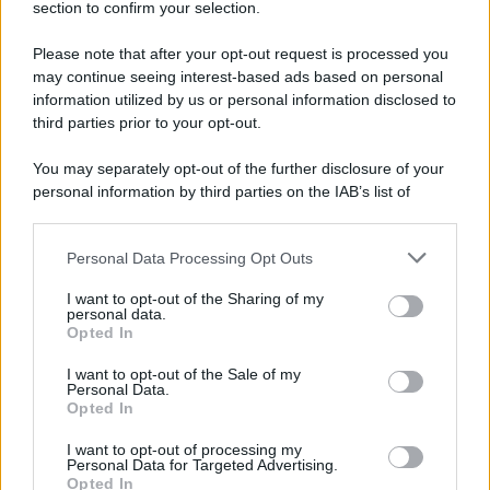
section to confirm your selection.
Iscriviti Ora
Please note that after your opt-out request is processed you
may continue seeing interest-based ads based on personal
information utilized by us or personal information disclosed to
third parties prior to your opt-out.
You may separately opt-out of the further disclosure of your
personal information by third parties on the IAB’s list of
© 2026 | Ediservice s.r.l. 95126 Catania – Via Principe
downstream participants.
Nicola, 22 – P.IVA: 01153210875 – Cciaa Catania n.
Personal Data Processing Opt Outs
This information may also be disclosed by us to third parties
01153210875 – Quotidiano di Sicilia usufruisce dei
on the IAB’s List of Downstream Participants that may further
contributi di cui al D.lgs n. 70/2017
I want to opt-out of the Sharing of my
disclose it to other third parties.
personal data.
Opted In
I want to opt-out of the Sale of my
Personal Data.
Chi Siamo
Opted In
Fondazione Etica e Valori Marilù Tregua
Fondatore Carlo Alberto Tregua
Lavora con noi
I want to opt-out of processing my
Personal Data for Targeted Advertising.
Gerenza
Opted In