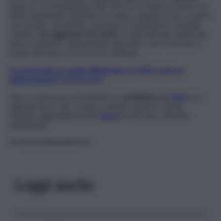
luogo in cui un’ambulanza del 118 con a bordo un ferito si è
improvvisamente ribaltata in strada a seguito di uno scontro
con un’auto. L’incidente, avvenuto in mattinata in via delle
Calabrie,
ha registrato tre feriti:
si tratta dei due autisti dei
mezzi coinvolti e del paziente, già ferito, che si trovava a
bordo del mezzo di soccorso sanitario.
Iscriviti gratis al canale WhatsApp di QdS.it, news e
aggiornamenti CLICCA QUI
Non si conoscono al momento le
condizioni
dei
feriti
con i
vigili del fuoco che, in base a quanto appreso, hanno
estratto dagli abitacoli dei
mezzi
le persone coinvolte
nell’impatto.
IN AGGIORNAMENTO
Leggi anche