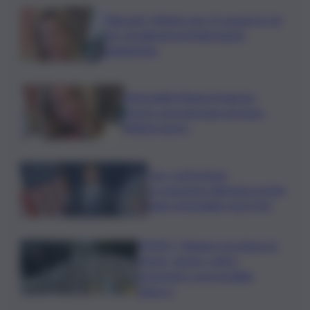
Migranti, Meloni: non c’è spazio in Ue
per chi alimenta immigrazione
clandestina
Marcinella,Meloni: 8 agosto
presto sarà giornata europea
vittime lavoro
Usa, contrazione
occupazione allontana rischio
rialzo immediato tassi Fed
VIDEO | Taiwan e la minaccia
cinese, anche i civili si
preparano a un possibile
attacco