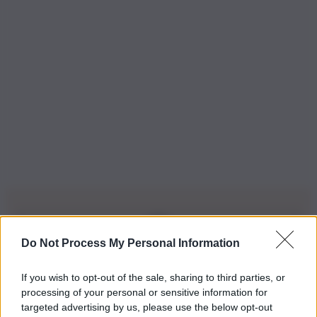
Do Not Process My Personal Information
Iscriviti alla nostra Newsletter
If you wish to opt-out of the sale, sharing to third parties, or
Iscriviti alla nostra newsletter per non perdere le ultime
processing of your personal or sensitive information for
novità
targeted advertising by us, please use the below opt-out