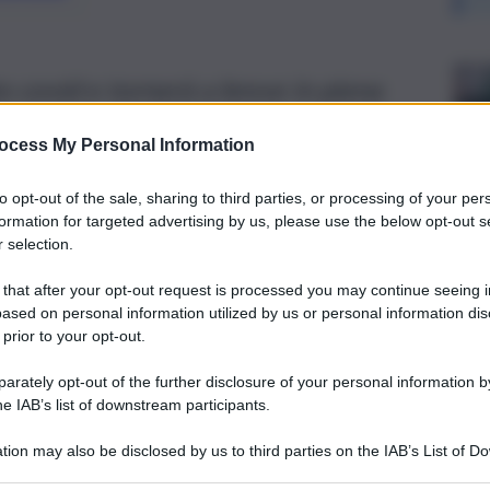
o covid e tornerà a breve in piena
, il nosocomio è ormai totalmente allo
ocess My Personal Information
di medici e reparti a basso regime
to opt-out of the sale, sharing to third parties, or processing of your per
formation for targeted advertising by us, please use the below opt-out s
 selection.
 that after your opt-out request is processed you may continue seeing i
ased on personal information utilized by us or personal information dis
 prior to your opt-out.
rately opt-out of the further disclosure of your personal information by
he IAB’s list of downstream participants.
tion may also be disclosed by us to third parties on the IAB’s List of 
 that may further disclose it to other third parties.