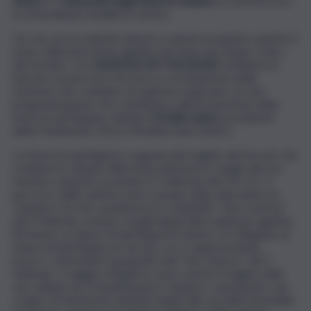
Antico
e l’
Università degli Studi di Catania
ne trasferiscono
la straordinaria ritualità in mostra.
Ciò che sta accadendo attorno a questo progetto esprime il
senso della devozione agatina nel senso più ampio e laico
del termine. Con
AGATHA ON THE ROAD
mettiamo le
basi per un percorso di ricerca e archiviazione della
memoria che contiamo di replicare negli anni con una
programmazione che contribuisca alla promozione della
festa di sant’Agata», dichiara
Ornella Laneri
, presidente
della Fondazione OELLE Mediterraneo Antico.
La Festa di sant’Agata è segnata dal tragitto del fercolo che
contiene le reliquie della Santa attraverso i luoghi del suo
martirio catanese avvenuto il 5 febbraio del 251 d.C. Il
percorso delle antiche mura romane della città antica di
Catania è ciò che caratterizza il cosiddetto “Giro esterno”
del 4 febbraio, mentre i luoghi legati alla tradizione agatina
(il Duomo, la chiesa di Sant’Agata la Vetere, la Collegiata, la
chiesa di Sant’Agata al Carcere, ecc.) rappresentano,
invece, i riferimenti topografici del “Giro interno” del 5
febbraio. Il viaggio di Agata è, però, anche il tragitto delle
sue reliquie da Costantinopoli a Catania e, soprattutto, uno
scrigno di riferimenti simbolici legati alla sacralità femminile