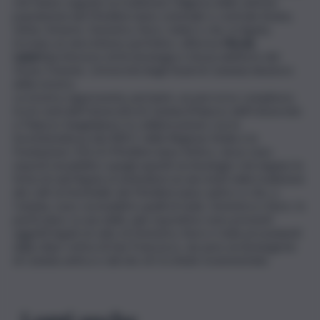
che hanno segnato la tradizione religiosa delle antiche
popolazioni del Mediterraneo orientale e centrale (Inana,
Ishtar, Astarte, Demetra, Kore, Iside) e che, in Agata,
trovano un sincretismo perfetto», afferma
Nicola
Laneri
(professore di Archeologia e Storia dell’Arte del
Vicino Oriente,
Università
degli Studi di Catania) ideatore
della mostra.
La mostra rappresenta, pertanto, un percorso complesso
tra le sedi dell’Università di Catania (Palazzo dell’Università
e Palazzo Sangiuliano), in collaborazione con la
Sovrintendenza dei BBCC della Regione Sicilia e la
Fondazione OELLE/Mediterraneo Antico, dove sono
esposti al pubblico quegli aspetti archeologici che legano la
festa di sant’Agata ai simbolismi arcaici insiti nella tradizione
dei culti al femminile del Mediterraneo antico e che, a
Catania, sono ravvisabili in quelli di Iside, Demetra e Kore. In
particolare, in una delle sale espositive sono presenti
oggetti legati al culto di Demetra, Kore e Iside provenienti
dalla stipe votiva di San Francesco, da aree archeologiche
di Catania antica e dal sito di Occhiolà-Grammichele.