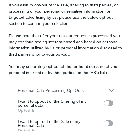
Iscriviti alla nostra Newsletter
If you wish to opt-out of the sale, sharing to third parties, or
Iscriviti alla nostra newsletter per non perdere le ultime
processing of your personal or sensitive information for
novità
targeted advertising by us, please use the below opt-out
section to confirm your selection.
Iscriviti Ora
Please note that after your opt-out request is processed you
may continue seeing interest-based ads based on personal
information utilized by us or personal information disclosed to
third parties prior to your opt-out.
You may separately opt-out of the further disclosure of your
personal information by third parties on the IAB’s list of
© 2026 | Ediservice s.r.l. 95126 Catania – Via Principe
downstream participants.
Nicola, 22 – P.IVA: 01153210875 – Cciaa Catania n.
Personal Data Processing Opt Outs
This information may also be disclosed by us to third parties
01153210875 – Quotidiano di Sicilia usufruisce dei
on the IAB’s List of Downstream Participants that may further
contributi di cui al D.lgs n. 70/2017
I want to opt-out of the Sharing of my
disclose it to other third parties.
personal data.
Opted In
I want to opt-out of the Sale of my
Personal Data.
Chi Siamo
Opted In