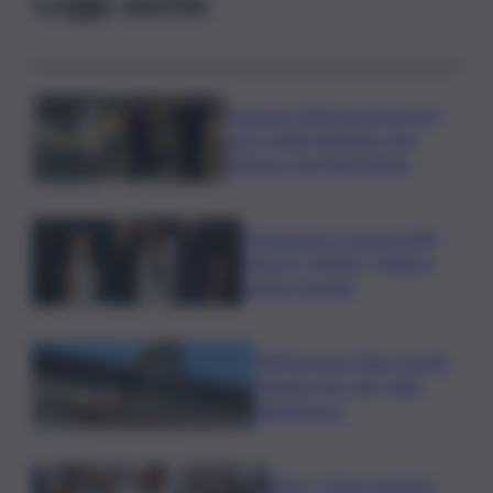
Leggi anche
Bruciano rifiuti pericolosi nel
parco delle Madonie, due
denunce nel Palermitano
Presentato a Locarno film
Totorici “Ketticé”, Bellucci
ospite speciale
Tuffi Europei, Elisa Cosetti
argento nel ‘volo’ dalla
piattaforma
Calco, l’Inter chiude la