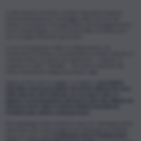
In altri tempi la via Etnea sarebbe stata piena di gente.
Emozionantissima per il passaggio della Carrozza del
Senato, il momento che segna l’inizio dei festeggiamenti in
onore di Sant’Agata. La terza festa della Cristianità, però,
non si svolgerà neanche quest’anno.
E così, la Fondazione Oelle, in collaborazione con
l’Università di Catania, la Sovrintendenza ai Beni culturali e il
Comune etneo, ha deciso di organizzare – e donare ai
catanesi e a tutti i “Cittadini” – una mostra dedicata alla
Santa. Esposizione inaugurata proprio oggi.
Agata on the road. In viaggio con Agata, è
un progetto
espositivo senza precedenti, una mostra diffusa nel cuore
della città che, dal 4 febbraio, ne racconta il culto e il
legame con la popolazione attraverso oltre due millenni, da
Demetra, Kore, Iside, le antiche divinità femminili del
Mediterraneo, all’arte contemporanea
.
Nel capoluogo etneo, la festa in onore di sant’Agata anche
quest’anno non si può svolgere per l’emergenza sanitaria
ancora in corso, ma la
Fondazione OELLE-Mediterraneo