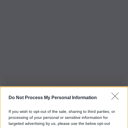
Do Not Process My Personal Information
Iscriviti alla nostra Newsletter
If you wish to opt-out of the sale, sharing to third parties, or
Iscriviti alla nostra newsletter per non perdere le ultime
processing of your personal or sensitive information for
novità
targeted advertising by us, please use the below opt-out