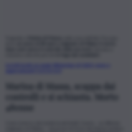
Tragedia a
Marina di Massa,
nella zona dell’alta Toscana,
dove
un uomo di 48 anni e originario di Milano è morto
dopo aver perso il controllo della sua moto
, lanciata a
massima velocità perchè
in fuga dai carabinieri.
Iscriviti gratis al canale WhatsApp di QdS.it, news e
aggiornamenti CLICCA QUI
Marina di Massa, scappa dai
controlli e si schianta. Morto
48enne
Come emerso dai media locali infatti, l’uomo – un 48enne
originario di Milano – nei pressi di Forte dei Marmi sembra