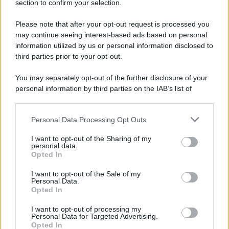
section to confirm your selection.
Iscriviti Ora
Please note that after your opt-out request is processed you
may continue seeing interest-based ads based on personal
information utilized by us or personal information disclosed to
third parties prior to your opt-out.
You may separately opt-out of the further disclosure of your
personal information by third parties on the IAB’s list of
© 2026 | Ediservice s.r.l. 95126 Catania – Via Principe
downstream participants.
Nicola, 22 – P.IVA: 01153210875 – Cciaa Catania n.
Personal Data Processing Opt Outs
This information may also be disclosed by us to third parties
01153210875 – Quotidiano di Sicilia usufruisce dei
on the IAB’s List of Downstream Participants that may further
contributi di cui al D.lgs n. 70/2017
I want to opt-out of the Sharing of my
disclose it to other third parties.
personal data.
Opted In
I want to opt-out of the Sale of my
Personal Data.
Chi Siamo
Opted In
Fondazione Etica e Valori Marilù Tregua
Fondatore Carlo Alberto Tregua
Lavora con noi
I want to opt-out of processing my
Personal Data for Targeted Advertising.
Gerenza
Opted In