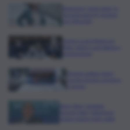
Risoluzione ‘campo largo’ su
Giorgetti agita Pd, tensione
con i Riformisti
Vertice a casa Meloni con
Tajani, Salvini e Lupi: bilancio e
priorità ripresa
Operaio siciliano muore
travolto da lastre di marmo
a Carrara
Banco Bpm, Castagna:
Agricole Italia? Valuteremo,
ritengo fusione molto solida