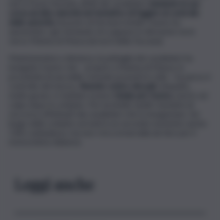
non si fosse fermato all’alt dei carabinieri
, iniziando la sua
corsa ad alta velocità nel tentativo di fuggire al controllo
delle autorità.
Al posto di fermarsi infatti, l’uomo ha
aumentato i giri tentando di scappare in direzione nord,
verso Marina di Massa (al nord della Toscana).
Mantenendosi a distanza, la pattuglia dei carabinieri ha
inseguito l’uomo che – proprio a Marina di Massa, in
prossimità di una delle rotonde presenti in città – ha perso il
controllo del mezzo,
finendo contro dei pali.
L’impatto,
molto grave, è risultato essere
fatale per l’uomo,
morto sul
colpo dopo lo schianto. Per lui infatti, inutili i tentativi di
soccorso effettuati dai carabinieri che lo inseguivano. Sul
luogo dello schianto arrivati in un secondo momento anche
118 e ambulanza, ma non c’era ormai nulla da fare per il
motociclista milanese.
Leggi anche