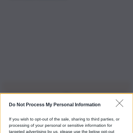
Do Not Process My Personal Information
Iscriviti alla nostra Newsletter
If you wish to opt-out of the sale, sharing to third parties, or
Iscriviti alla nostra newsletter per non perdere le ultime
processing of your personal or sensitive information for
novità
targeted advertising by us, please use the below opt-out