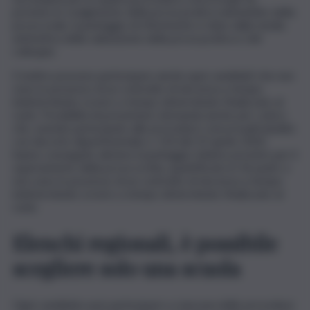
previsto lo svolgimento della prova pratica nell’ambito della
prova orale, il punteggio di riferimento è dato dalla media
aritmetica della valutazione della prova pratica e del
colloquio.
E inoltre possono partecipare anche quei candidati che non
sono in possesso di un contratto di docenza a tempo
indeterminato ovvero a tempo determinato finalizzato al
ruolo. Possibilità di presentare domanda anche per coloro
che, avendo partecipato alle procedure concorsuali bandite
con decreto dipartimentale n. 510 del 23 aprile 2020,
hanno conseguito almeno il punteggio minimo previsto per il
superamento della prova scritta, quantificato in 56 punti, e
non sono in possesso di un contratto di docenza a tempo
indeterminato ovvero a tempo determinato finalizzato al
ruolo.
Elenchi regionali, è possibile
scegliere solo una scuola
Ogni candidato può partecipare a ciascuna delle procedure