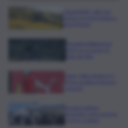
”DoloViniMiti”: dall’1 al 4
ottobre tra Val di Cembra e
Val di Fiemme
Mondiali di Wakeboard
2026: tre ori azzurri al
Lago del Salto
Calcio, Milan-Chelsea 0-3,
prima sconfitta estiva per i
rossoneri
Eruzione sull’Etna,
ripristinati i voli in partenza
e arrivo a Catania