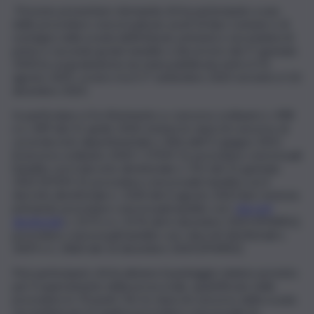
Possono presentare domanda chi ha partecipato a una
delle procedure concorsuali per posti di tipo comune e di
sostegno nella scuola dell’infanzia, primaria e secondaria di
primo e secondo grado bandite a decorrere dal 1° gennaio
2020 la cui graduatoria sia stata pubblicata entro il 31
agosto 2025, ovvero tra il 1° settembre 2025 ed entro il 10
dicembre 2025.
In particolare si fa riferimento a: concorso ordinario n. 498
e n. 499 del 21 aprile 2020, incluse le classi di concorso di
cui al decreto dipartimentale n. 826 dell’11 giugno 2021
[concorso ordinario 2020 + STEM 1]; procedure concorsuali
bandite con il decreto direttoriale n. 252 del 31 gennaio
2022 [STEM 2]; procedura concorsuale bandita con il
decreto direttoriale n. 1330 del 4 agosto 2023 [ed. motoria
primaria]; procedure concorsuali bandite con i
decreti
direttoriali
n. 2575 e n. 2576 del 6 dicembre 2023 [PNRR1];
procedure concorsuali bandite con i decreti direttoriali n.
3059 e n. 3060 del 10 dicembre 2024 [PNRR2].
Può partecipare chi ha almeno il punteggio minimo previsto
per il superamento della prova orale, quantificato nelle
procedure in 70 punti. Per le classi di concorso della scuola
secondaria per le quali la procedura concorsuale ha