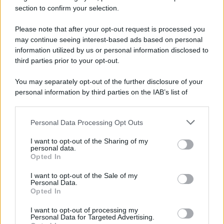
section to confirm your selection.
Iscriviti Ora
Please note that after your opt-out request is processed you
may continue seeing interest-based ads based on personal
information utilized by us or personal information disclosed to
third parties prior to your opt-out.
You may separately opt-out of the further disclosure of your
personal information by third parties on the IAB’s list of
© 2026 | Ediservice s.r.l. 95126 Catania – Via Principe
downstream participants.
Nicola, 22 – P.IVA: 01153210875 – Cciaa Catania n.
Personal Data Processing Opt Outs
This information may also be disclosed by us to third parties
01153210875 – Quotidiano di Sicilia usufruisce dei
on the IAB’s List of Downstream Participants that may further
contributi di cui al D.lgs n. 70/2017
I want to opt-out of the Sharing of my
disclose it to other third parties.
personal data.
Opted In
I want to opt-out of the Sale of my
Personal Data.
Chi Siamo
Opted In
Fondazione Etica e Valori Marilù Tregua
Fondatore Carlo Alberto Tregua
Lavora con noi
I want to opt-out of processing my
Personal Data for Targeted Advertising.
Gerenza