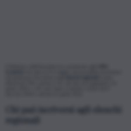
Il Ministero dell’Istruzione ha comunicato agli
Uffici
Scolastici
che dal 6 al 25 maggio sarà possibile presentare
domanda per l’iscrizione negli
elenchi regionali
in base
all’articolo 399, comma 3-ter, del decreto legislativo 16
aprile 1994, n. 297, per l’anno scolastico 2026/2027:
decreto MIM n. 68 del 22 aprile 2026.
Chi può iscriversi agli elenchi
regionali