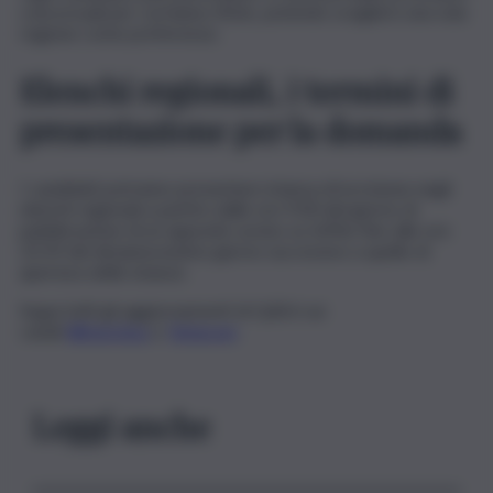
concorsuali per cui hanno titolo, potendo scegliere una sola
regione come preferenze.
Elenchi regionali, i termini di
presentazione per la domanda
I candidati potranno presentare istanza di iscrizione negli
elenchi regionali a partire dalle ore 9.00 del giorno di
pubblicazione di un apposito avviso su InPAe fino alle ore
23.59 del diciannovesimo giorno successivo a quello di
apertura delle istanze.
Segui tutti gli aggiornamenti di QdS.it sui
canali
WhatsApp
e
Telegram
Leggi anche