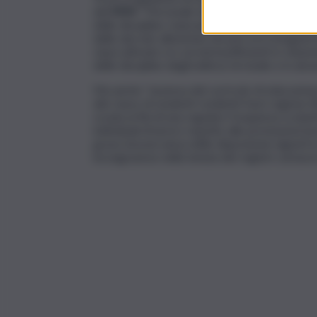
dal
MIM
: “Personale docente privo di abilita
delle discipline; mancanza dei laboratori, dell’
delle derrate alimentari nei percorsi enogastro
classi attivate e/o arredi insufficienti in relazi
delle discipline degli indirizzi di studio e in alc
Ma anche “assenza del curricolo di educazione 
alto tasso di studenti residenti fuori regione (f
scuola ai fini di una regolare frequenza scolasti
individuali di lavoro rispetto alle prestazioni l
grave inosservanza delle disposizioni vigenti i
incongruenze nella tenuta dei registri cartacei 