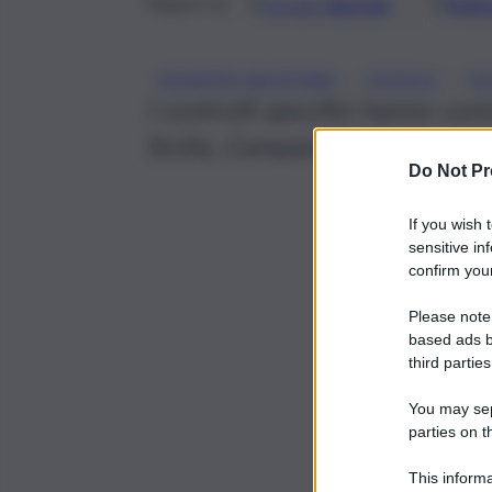
Google
Discover
Fonti 
Seguici su
, 
, 
GIUSEPPE VALDITARA
SCUOLA
SC
I controlli specifici hanno coinv
Sicilia, Campania e Lazio
Do Not Pr
If you wish 
sensitive in
confirm your
Please note
based ads b
third parties
You may sepa
parties on t
This informa