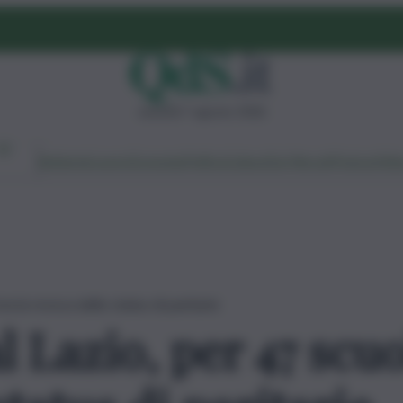
venerdì 7 agosto 2026
Ambiente
Lavoro
Economia
Politica
Cultura
Dai Mercati
Podcast
Vid
riva la revoca dello status di paritarie
al Lazio, per 47 scuo