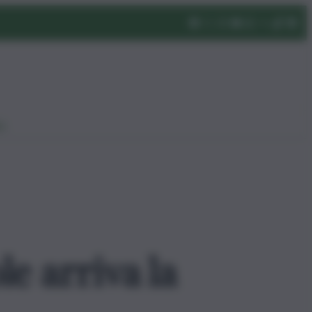
eo
le arriva la