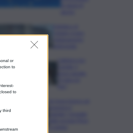
di sabato 8
agosto
Policlinico di
Catania, in gara
l’adeguamento
antincendio
Collettore Aci
sonal or
Castello, il
ection to
nuovo appello:
“Si sblocchi
nterest-
l’iter”
closed to
Se fosse il lavoro ad
assumere il
 third
capitale? Un’analisi
della vicenda Pfizer
a Catania
Downstream