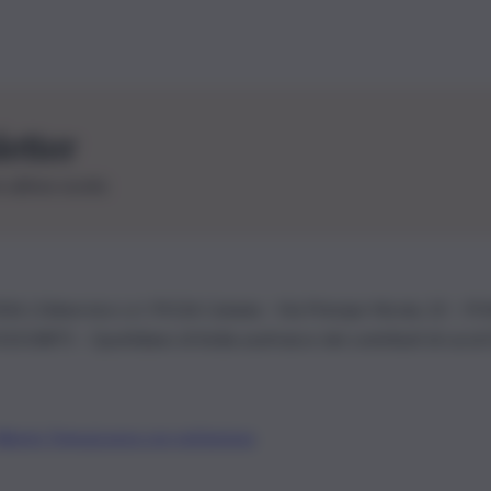
letter
le ultime novità
26 | Ediservice s.r.l. 95126 Catania – Via Principe Nicola, 22 – P
3210875 – Quotidiano di Sicilia usufruisce dei contributi di cui al
Alberto Tregua
Lavora con noi
Gerenza