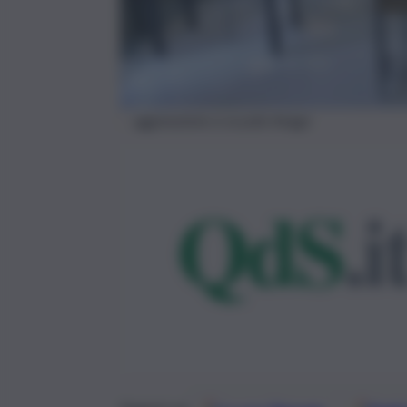
aggressione-a-scuola-Imago