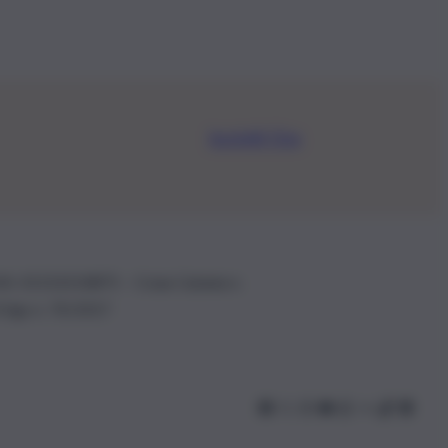
Iscriviti Ora
.IVA: 01153210875 – Cciaa Catania n.
 D.lgs n. 70/2017