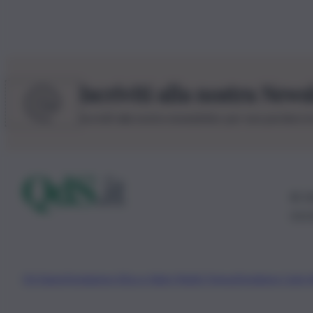
Iscriviti alla nostra News
Iscriviti alla nostra newsletter per non perdere 
© 20
0115
Chi Siamo
Fondazione Etica e Valori Marilù Tregua
Fondatore Carlo 