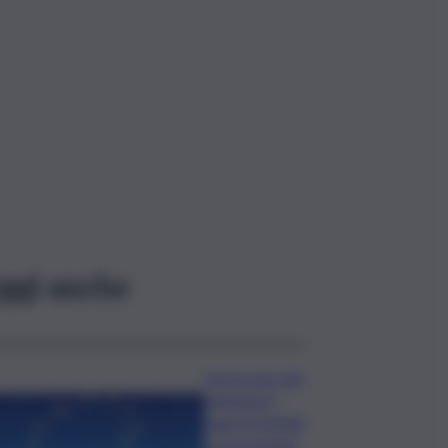
ggi anche
L’oroscopo del
weekend, i
segni fortunati
e le previsioni