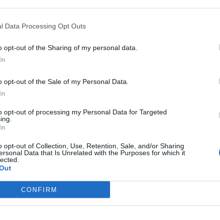
 that may further disclose it to other third parties.
rdinario di vigilanza contro il fenomeno dei diplomifici.
l Data Processing Opt Outs
legge” – ha affermato
Giuseppe Valditara,
ministro
stro impegno costante per garantire standard di qualità a
o opt-out of the Sharing of my personal data.
li o paritarie”- ha spiegato ancora. Dunque, si tratta di una
.
In
t, news e aggiornamenti CLICCA QUI
o opt-out of the Sale of my Personal Data.
In
paritari
di II grado in
Sicilia
,
Campania
e
Lazio
. Per
47
tra
ionali hanno già avviatole procedure di revoca dello status
to opt-out of processing my Personal Data for Targeted
ing.
In
 status di paritarie:
o opt-out of Collection, Use, Retention, Sale, and/or Sharing
ersonal Data that Is Unrelated with the Purposes for which it
lected.
Out
istro
Giuseppe Valditara
ha promosso una serie di
iniziative
CONFIRM
 efficacemente alcune delle
irregolarità
che sono emerse
hieri senza cucine e docenti senza abilitazioni. Come spiegato