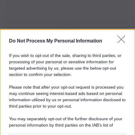
Do Not Process My Personal Information
Iscriviti alla nostra Newsletter
If you wish to opt-out of the sale, sharing to third parties, or
Iscriviti alla nostra newsletter per non perdere le ultime
processing of your personal or sensitive information for
novità
targeted advertising by us, please use the below opt-out
section to confirm your selection.
Iscriviti Ora
Please note that after your opt-out request is processed you
may continue seeing interest-based ads based on personal
information utilized by us or personal information disclosed to
third parties prior to your opt-out.
You may separately opt-out of the further disclosure of your
personal information by third parties on the IAB’s list of
© 2026 | Ediservice s.r.l. 95126 Catania – Via Principe
downstream participants.