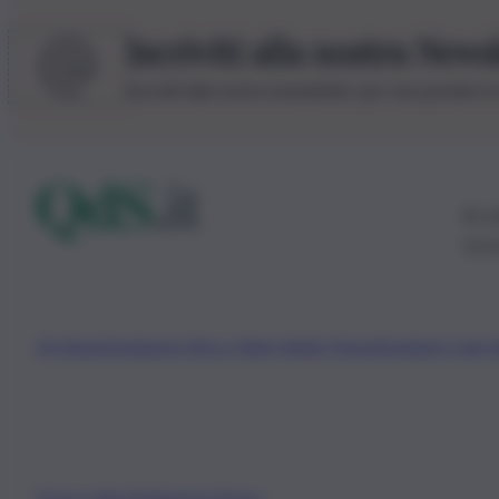
Iscriviti alla nostra News
Iscriviti alla nostra newsletter per non perdere 
© 20
0115
Chi Siamo
Fondazione Etica e Valori Marilù Tregua
Fondatore Carlo 
Privacy Policy
Preferenze Privacy