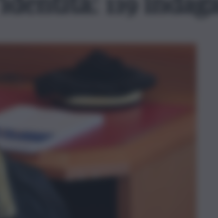
dentità: 119 indaga