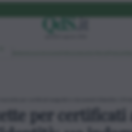
giovedì 6 agosto 2026
Ambiente
Lavoro
Economia
Politica
Cultura
Dai Mercati
Podcast
Vid
mazzette per certificati anagrafici e documenti d’identità: 119 in
tte per certificati 