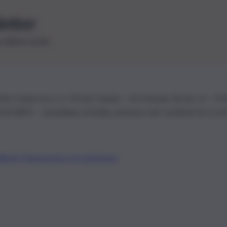
letter
le ultime novità
26 | Ediservice s.r.l. 95126 Catania – Via Principe Nicola, 22 – P
3210875 – Quotidiano di Sicilia usufruisce dei contributi di cui al
Alberto Tregua
Lavora con noi
Gerenza