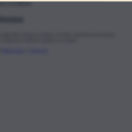
ne e un 68enne.
66enne
 negli uffici di piazza Dante, avrebbe ottenuto prestazioni
i residenza in almeno quattro occasioni.
li
WhatsApp
e
Telegram