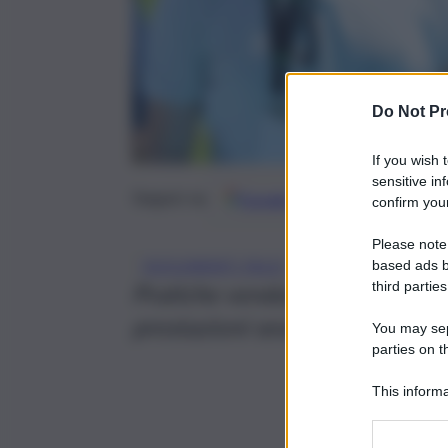
Do Not Pr
If you wish 
sensitive in
Google
Discover
Fonti 
Seguici su
confirm your
Please note
, 
, 
DOCUMENTI FALSI
NAPOLI
based ads b
SESS
third parties
Pratiche vendute in cambio di m
prestazioni sessuali: maxi inc
You may sepa
parties on t
This informa
Participants