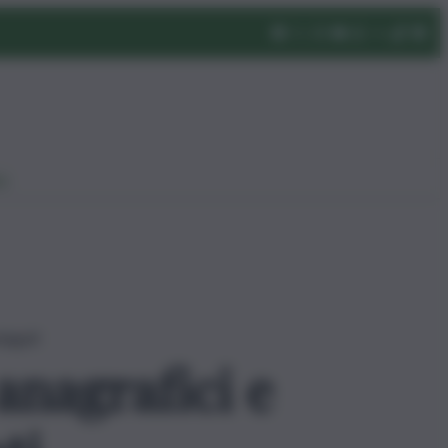
eo
dagati
anagrafici e