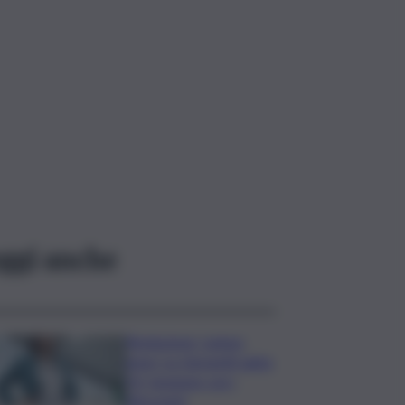
ggi anche
Risoluzione ‘campo
largo’ su Giorgetti agita
Pd, tensione con i
Riformisti