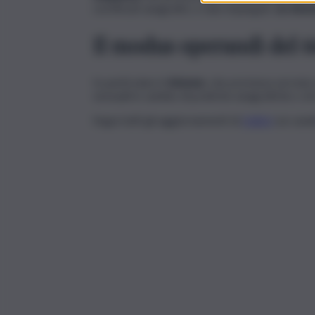
certificati anagrafici, e due impiegati,
un 66en
Il modus operandi del 
In particolare il
66enne
, che prestava servizio
sessuali in cambio di pratiche anagrafiche o d
Segui tutti gli aggiornamenti di
QdS.it
sui cana