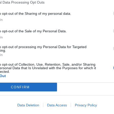
l Data Processing Opt Outs
o opt-out of the Sharing of my personal data.
In
o opt-out of the Sale of my Personal Data.
In
to opt-out of processing my Personal Data for Targeted
ing.
In
alcuni casi, anche di
prestazioni sessuali
. È quanto emerge
o opt-out of Collection, Use, Retention, Sale, and/or Sharing
nti illeciti negli uffici della Seconda e della Terza
ersonal Data that Is Unrelated with the Purposes for which it
zza Dante e in via Lieti a Capodimonte.
lected.
Out
sone indagate
CONFIRM
endenti comunali, intermediari e beneficiari dei favori
 avviso di conclusione delle indagini preliminari. Secondo
Data Deletion
Data Access
Privacy Policy
tori del sistema criminale sarebbero
un 53enne
necessità di procurarsi documenti d’identità o altri