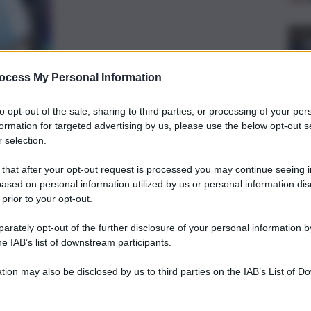
ocess My Personal Information
to opt-out of the sale, sharing to third parties, or processing of your per
formation for targeted advertising by us, please use the below opt-out s
preferite
 selection.
 that after your opt-out request is processed you may continue seeing i
, 
ased on personal information utilized by us or personal information dis
O
SOLDI
 prior to your opt-out.
azzette o, in alcuni casi, anche di
hiesta con ben 119 indagati
rately opt-out of the further disclosure of your personal information by
he IAB’s list of downstream participants.
tion may also be disclosed by us to third parties on the IAB’s List of 
 that may further disclose it to other third parties.