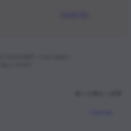
Iscriviti Ora
.IVA: 01153210875 – Cciaa Catania n.
 D.lgs n. 70/2017
Scarica l’app