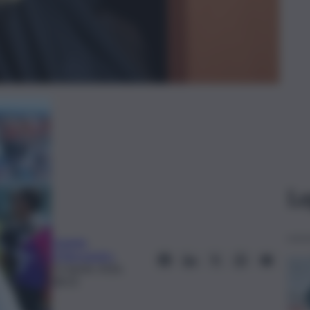
Le
Daniele
D’Alessandro
21 Aprile 2026,
08:50