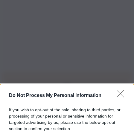
Do Not Process My Personal Information
Iscriviti alla nostra Newsletter
If you wish to opt-out of the sale, sharing to third parties, or
Iscriviti alla nostra newsletter per non perdere le ultime
processing of your personal or sensitive information for
novità
targeted advertising by us, please use the below opt-out
section to confirm your selection.
Iscriviti Ora