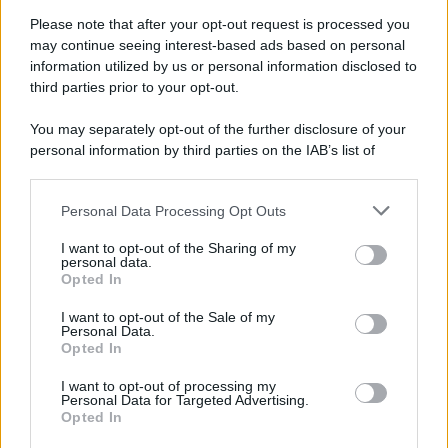
Please note that after your opt-out request is processed you
may continue seeing interest-based ads based on personal
information utilized by us or personal information disclosed to
third parties prior to your opt-out.
You may separately opt-out of the further disclosure of your
personal information by third parties on the IAB’s list of
© 2026 | Ediservice s.r.l. 95126 Catania – Via Principe
downstream participants.
Nicola, 22 – P.IVA: 01153210875 – Cciaa Catania n.
Personal Data Processing Opt Outs
This information may also be disclosed by us to third parties
01153210875 – Quotidiano di Sicilia usufruisce dei
on the IAB’s List of Downstream Participants that may further
contributi di cui al D.lgs n. 70/2017
I want to opt-out of the Sharing of my
disclose it to other third parties.
personal data.
Opted In
I want to opt-out of the Sale of my
Personal Data.
Chi Siamo
Opted In
Fondazione Etica e Valori Marilù Tregua
Fondatore Carlo Alberto Tregua
Lavora con noi
I want to opt-out of processing my
Personal Data for Targeted Advertising.
Gerenza
Opted In