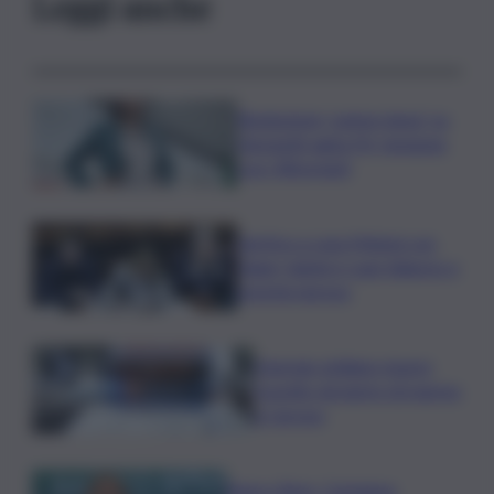
Leggi anche
Risoluzione ‘campo largo’ su
Giorgetti agita Pd, tensione
con i Riformisti
Vertice a casa Meloni con
Tajani, Salvini e Lupi: bilancio e
priorità ripresa
Operaio siciliano muore
travolto da lastre di marmo
a Carrara
Banco Bpm, Castagna: