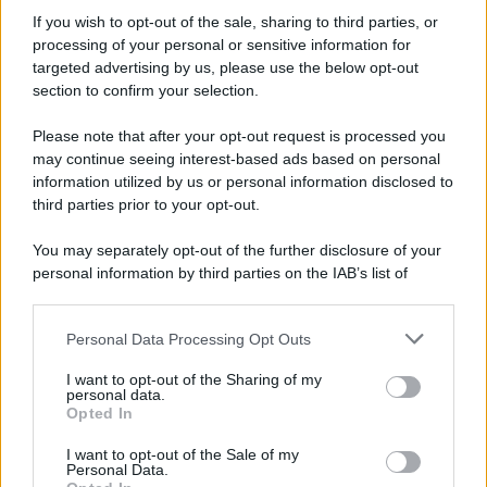
Iscriviti alla nostra Newsletter
If you wish to opt-out of the sale, sharing to third parties, or
Iscriviti alla nostra newsletter per non perdere le ultime
processing of your personal or sensitive information for
novità
targeted advertising by us, please use the below opt-out
section to confirm your selection.
Iscriviti Ora
Please note that after your opt-out request is processed you
may continue seeing interest-based ads based on personal
information utilized by us or personal information disclosed to
third parties prior to your opt-out.
You may separately opt-out of the further disclosure of your
personal information by third parties on the IAB’s list of
© 2026 | Ediservice s.r.l. 95126 Catania – Via Principe
downstream participants.
Nicola, 22 – P.IVA: 01153210875 – Cciaa Catania n.
Personal Data Processing Opt Outs
This information may also be disclosed by us to third parties
01153210875 – Quotidiano di Sicilia usufruisce dei
on the IAB’s List of Downstream Participants that may further
contributi di cui al D.lgs n. 70/2017
I want to opt-out of the Sharing of my
disclose it to other third parties.
personal data.
Opted In
I want to opt-out of the Sale of my
Personal Data.
Chi Siamo