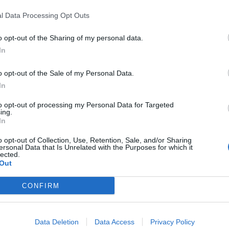
l Data Processing Opt Outs
o opt-out of the Sharing of my personal data.
rta a Taormina e il
turista originario del siracusano a Lipari
 poche ore.
In
Una bimba di 7 anni
, originaria di
Ravanusa
, è
qua nella zona di Marianello a
Licata
, in provincia di
o opt-out of the Sale of my Personal Data.
In
tero
to opt-out of processing my Personal Data for Targeted
ing.
In
o che la stava trasferendo all’ospedale Sant’Elia di
o opt-out of Collection, Use, Retention, Sale, and/or Sharing
ersonal Data that Is Unrelated with the Purposes for which it
dici del 118 che hanno cercato di rianimare la bambina sulla
lected.
Out
dale a Licata
CONFIRM
asferita all’obitorio dell’ospedale San Giacomo d’Altopasso.
Data Deletion
Data Access
Privacy Policy