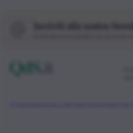
Iscriviti alla nostra News
Iscriviti alla nostra newsletter per non perdere 
© 20
0115
Chi Siamo
Fondazione Etica e Valori Marilù Tregua
Fondatore Carlo 