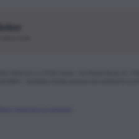
letter
le ultime novità
26 | Ediservice s.r.l. 95126 Catania – Via Principe Nicola, 22 – P
3210875 – Quotidiano di Sicilia usufruisce dei contributi di cui al
Alberto Tregua
Lavora con noi
Gerenza