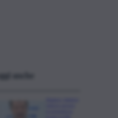
ggi anche
Roggero, Salvini lo
visita in carcere:
no pressioni su
grazia, profilo