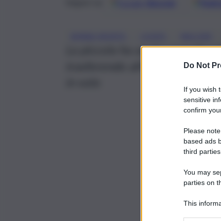
Google
Discover
Fonti 
Seguici su
, 
, 
, 
BIMBA MORTA
LICATA
MALORE
La piccola ha avuto complicazio
trasferendo all’ospedale Sant’
Do Not Pr
in volo
If you wish 
sensitive in
confirm your
Please note
based ads b
third parties
You may sepa
parties on t
This informa
Participants