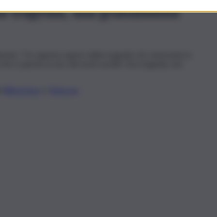
a tragedia, una grandissima
ineato: “Ho appena saputo della tragedia. Sto rientrando in
he è spirata su uno dei nostri arenili. Una tragedia, una
li
WhatsApp
e
Telegram