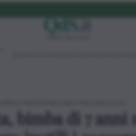
venerdì 7 agosto 2026
Ambiente
Lavoro
Economia
Politica
Cultura
Dai Mercati
Podcast
Vid
, bimba di 7 anni morta dopo malore in mare: inutili i soccorsi
ta, bimba di 7 anni