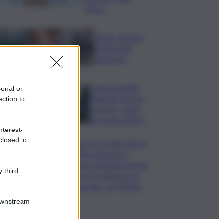
basso
Tennis, Jasmine
Paolini salta
Cincinnati
Arabia Saudita-
sonal or
Pakistan-Turchia
ection to
serrano i ranghi
con patto difesa
nterest-
closed to
Super Zes, integrazione
credito d’imposta:
governo Schifani stanzia
 third
i primi 10 milioni: ok al
protocollo con Meloni
Downstream