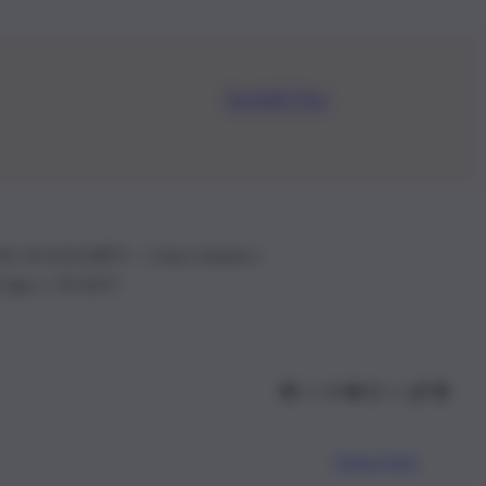
Iscriviti Ora
.IVA: 01153210875 – Cciaa Catania n.
 D.lgs n. 70/2017
Scarica l’app