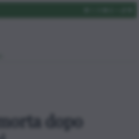
eo
 morta dopo