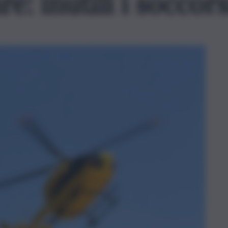
e: inutili i soccors