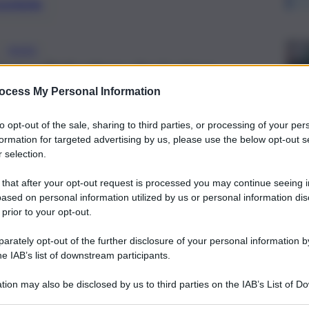
preferite
MARE
ni sull’elicottero che la stava
Elia di Caltanissetta mentre era ancora
ocess My Personal Information
to opt-out of the sale, sharing to third parties, or processing of your per
formation for targeted advertising by us, please use the below opt-out s
 selection.
 that after your opt-out request is processed you may continue seeing i
ased on personal information utilized by us or personal information dis
 prior to your opt-out.
rately opt-out of the further disclosure of your personal information by
he IAB’s list of downstream participants.
tion may also be disclosed by us to third parties on the IAB’s List of 
 that may further disclose it to other third parties.