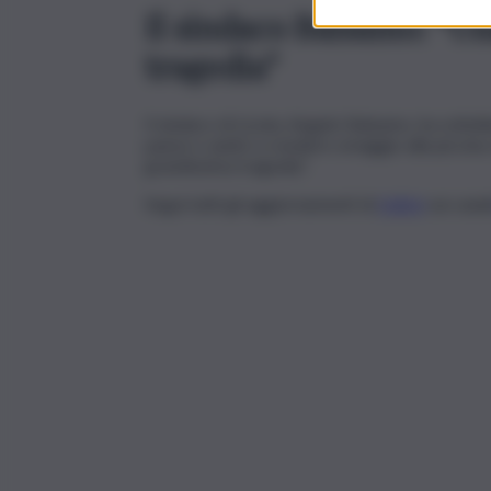
Il sindaco Balsamo: “Un
tragedia”
Il sindaco di Licata, Angelo Balsamo, ha sottol
paese e andrò a rendere omaggio alla piccina c
grandissima tragedia”.
Segui tutti gli aggiornamenti di
QdS.it
sui cana