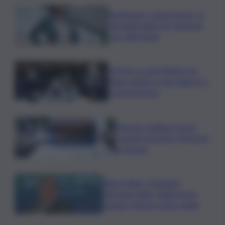
Risoluzione ‘campo largo’ su
Giorgetti agita Pd, tensione
con i Riformisti
Vertice a casa Meloni con
Tajani, Salvini e Lupi: bilancio e
priorità ripresa
Operaio siciliano muore
travolto da lastre di marmo
a Carrara
Banco Bpm, Castagna:
Agricole Italia? Valuteremo,
ritengo fusione molto solida