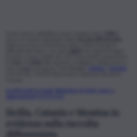
Come emerso dall’ultimo report targato Istat, l’
Italia
è
ancora in ritardo nell’ambito della
raccolta differenziata
.
Dalla ricerca (con riferimento l’anno 2022) emerge la
difficoltà del Paese, con solo
Cagliari
che supera il target
previsto, ovvero quello del 75%. Nonostante numeri bassi,
è il
Sud
e la
Sicilia
nello specifico la Regione d’Italia dove ci
sono maggiori progressi. Nel dettaglio,
Catania
e
Messina
(+10,7% una, +10,5% l’altra) hanno registrato dei dati in
crescita.
Iscriviti gratis al canale WhatsApp di QdS.it, news e
aggiornamenti CLICCA QUI
Sicilia, Catania e Messina in
evidenza sulla raccolta
differenziata