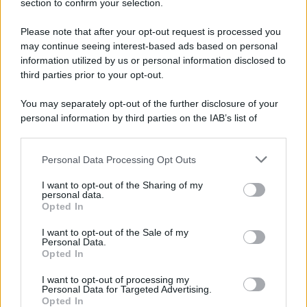
section to confirm your selection.
Iscriviti Ora
Please note that after your opt-out request is processed you
may continue seeing interest-based ads based on personal
information utilized by us or personal information disclosed to
third parties prior to your opt-out.
You may separately opt-out of the further disclosure of your
personal information by third parties on the IAB’s list of
© 2026 | Ediservice s.r.l. 95126 Catania – Via Principe
downstream participants.
Nicola, 22 – P.IVA: 01153210875 – Cciaa Catania n.
Personal Data Processing Opt Outs
This information may also be disclosed by us to third parties
01153210875 – Quotidiano di Sicilia usufruisce dei
on the IAB’s List of Downstream Participants that may further
contributi di cui al D.lgs n. 70/2017
I want to opt-out of the Sharing of my
disclose it to other third parties.
personal data.
Opted In
I want to opt-out of the Sale of my
Personal Data.
Chi Siamo
Opted In
Fondazione Etica e Valori Marilù Tregua
Fondatore Carlo Alberto Tregua
Lavora con noi
I want to opt-out of processing my
Personal Data for Targeted Advertising.
Gerenza
Opted In