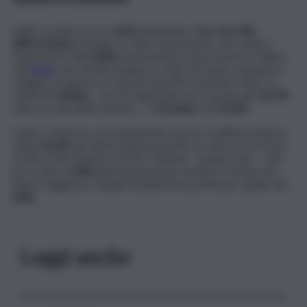
Dalla recente ricerca
Istat
nell’ambito della
raccolta
differenziata
, emerge un dato interessante che cattura
l’attenzione sulla
Sicilia
. Nonostante il tasso basso in Italia e
nell’
Isola,
sono infatti siciliane le città che hanno ottenuto il
maggior progresso in questa specifica nell’anno 2022. Si
tratta di
Catania
– che ha registrato una crescita del
10,7%
sulla raccolta differenziata – e
Messina
, al
+10,5%.
Inoltre, l’Istat ha così evidenziato il tasso di differenziata in
Italia:
65,2%
dei rifiuti urbani prodotti, un valore in crescita
di oltre l’1% rispetto al 2021. Tuttavia – spiega Istat – solo
poco oltre il
60%
della popolazione risiede in comuni che
hanno raggiunto il target inizialmente prefissato, quello del
65%.
Leggi anche