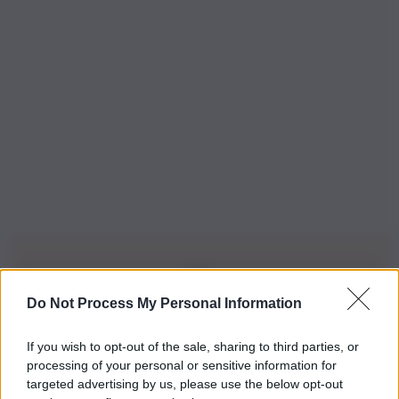
Do Not Process My Personal Information
Iscriviti alla nostra Newsletter
If you wish to opt-out of the sale, sharing to third parties, or
Iscriviti alla nostra newsletter per non perdere le ultime
processing of your personal or sensitive information for
novità
targeted advertising by us, please use the below opt-out