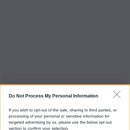
Do Not Process My Personal Information
Iscriviti alla nostra Newsletter
If you wish to opt-out of the sale, sharing to third parties, or
Iscriviti alla nostra newsletter per non perdere le ultime
processing of your personal or sensitive information for
novità
targeted advertising by us, please use the below opt-out
section to confirm your selection.
Iscriviti Ora