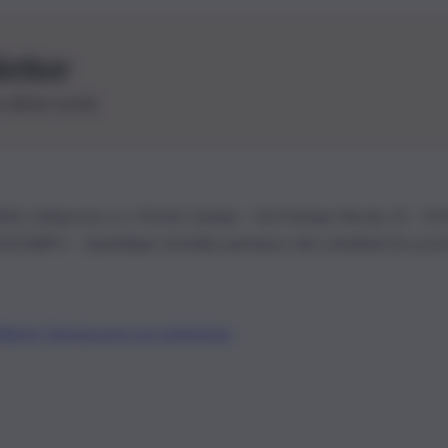
letter
le ultime novità
26 | Ediservice s.r.l. 95126 Catania – Via Principe Nicola, 22 – P
3210875 – Quotidiano di Sicilia usufruisce dei contributi di cui al
Alberto Tregua
Lavora con noi
Gerenza