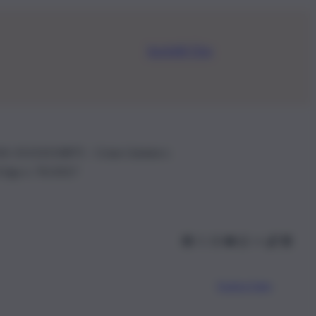
Iscriviti Ora
.IVA: 01153210875 – Cciaa Catania n.
 D.lgs n. 70/2017
Scarica l’app