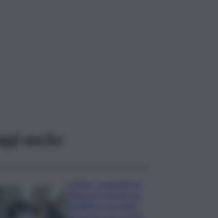
ggi anche
Catania, completati gli
alloggi per giovani con
disabilità in via Caduti
del Lavoro: ecco come