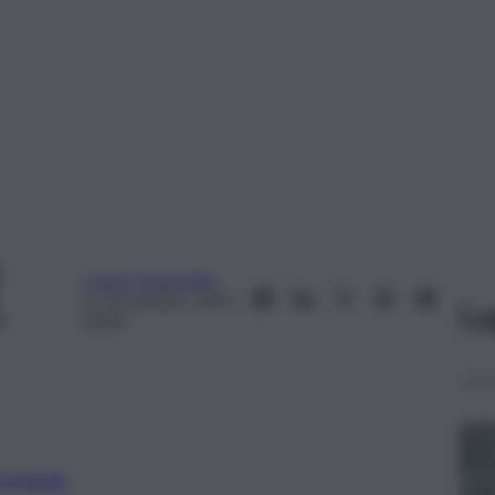
Oriana Gionfriddo
21 Novembre 2019,
Le
00:00
preferite