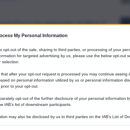
nni Cocco ha approvato d’ufficio il
indaco non si dimette: “Non ne ho
ocess My Personal Information
o per il perseguimento del bene comune”
to opt-out of the sale, sharing to third parties, or processing of your per
formation for targeted advertising by us, please use the below opt-out s
 selection.
 that after your opt-out request is processed you may continue seeing i
ased on personal information utilized by us or personal information dis
 prior to your opt-out.
rately opt-out of the further disclosure of your personal information by
he IAB’s list of downstream participants.
tion may also be disclosed by us to third parties on the IAB’s List of 
 that may further disclose it to other third parties.