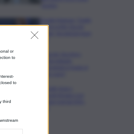
saranno
Fiorella Mannoia: “Quello
che ha scritto Guccini
rimane, facciamone buon
uso”
sonal or
Guccini, Zucchero:
ection to
“Stai soltando
dormendo in fondo al
mio cuore”
nterest-
closed to
Contratti, Aran e
sindacati firmano Ccnl
Funzioni Centrali 2025-
 third
2027
Downstream