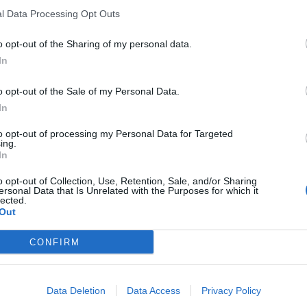
l Data Processing Opt Outs
siglio comunale di Siracusa
, a distanza di 24 ore. La prima
o opt-out of the Sharing of my personal data.
azzo Vermexio, in Sala Paolo Borsellino, dove, ironia della
In
personalità illustri. Una seduta durata ore e ore, per la
eri si sono lanciati per l
’errore della bocciatura del
o opt-out of the Sale of my Personal Data.
In
giornata era arrivata la notizia della fine: il commissario
o il documento, atto che porterà alla firma il decreto di
to opt-out of processing my Personal Data for Targeted
re regionale.
ing.
In
mbre, la sera della morte del Consiglio comunale, quando
 i margini per tornare in Aula sarebbero stati ben pochi.
o opt-out of Collection, Use, Retention, Sale, and/or Sharing
ersonal Data that Is Unrelated with the Purposes for which it
lected.
e sospeso nelle more della definizione della procedura di
Out
 – si legge all’articolo 109 bis dell’Ordinamento
CONFIRM
gi tanti i tentativi per cercare la salvezza, tutti
 l’amministrazione, chi ringrazia gli elettori, chi saluta i
Data Deletion
Data Access
Privacy Policy
ntà di candidarsi nuovamente, altri annunciano di volersi