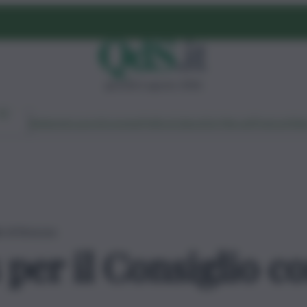
giovedì 6 agosto 2026
Ambiente
Lavoro
Economia
Politica
Cultura
Dai Mercati
Podcast
Vid
e di Siracusa
 per il Consiglio c