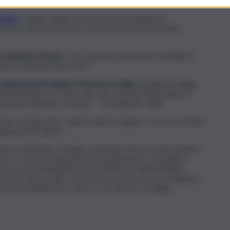
Reale
, il quale ribalta il punto di vista parlando di
ente ha deciso di dire no ad un documento ritenuto
re Gaetano Favara
: “Ieri si parlava di salvare il salvabile e
Ma la coerenza dove sta?”
 dimissioni del sindaco Francesco Italia
, il quale per legge
a intenzione, e lo faccio per una cosa più importante, e
guimento del bene comune” – ha replicato Italia.
unto da discutere, cade il numero legale e si torna in Aula il
appena 20 minuti.
ento al Demanio stradale comunale di terreni di proprietà
 punto è stato presentato un emendamento, nel quale si
e e non ai richiedenti per la redazione dell’eventuale
mento che, peraltro, ha ricevuto parere tecnico negativo.
enza l’emendamento. Finisce così questo Consiglio