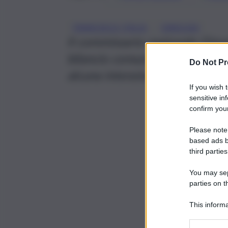
, 
FRANCESCO ITALIA
SIRACUSA
Il commissario regionale Giova
bilancio consuntivo 2018. Il s
Do Not Pr
alcuna intenzione, e lo facci
If you wish 
sensitive in
confirm your
Please note
based ads b
third parties
You may sepa
parties on t
This informa
Participants