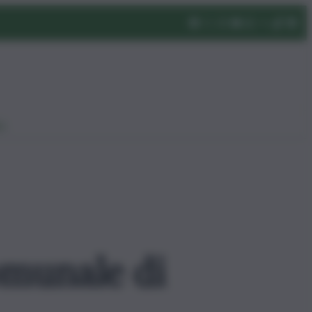
eo
omunale di