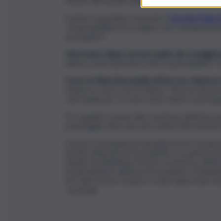
ritirare dal mondo delle corse elettorali.
Il primo a prendere la parola è
Ezechia Paolo 
“responsabilità di un organo che consapevolm
incompleto”.
Intervento degno di nota quello del consiglie
adesso sento paroloni come responsabilità? 
E poi c’è Silvia Russoniello (M5s) che chiede le
rimane in carica con la Giunta. “Non ho nessun
cioè quello per cui sono stato eletto: il perse
Poi, quando si passa alla votazione dell’unico p
pomeriggio dopo per una seduta flash durata 
Il punto è l’acquisizione gratuita ed accorpam
privata utilizzati ad uso pubblico. Su questo
chiede di addebitare l’onere economico all’Ent
frazionamento dell’area da acquisirsi. Emenda
Per tale motivo, il punto è stato approvato s
comunale.