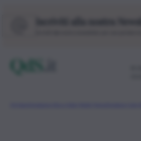
Iscriviti alla nostra News
Iscriviti alla nostra newsletter per non perdere 
© 20
0115
Chi Siamo
Fondazione Etica e Valori Marilù Tregua
Fondatore Carlo 