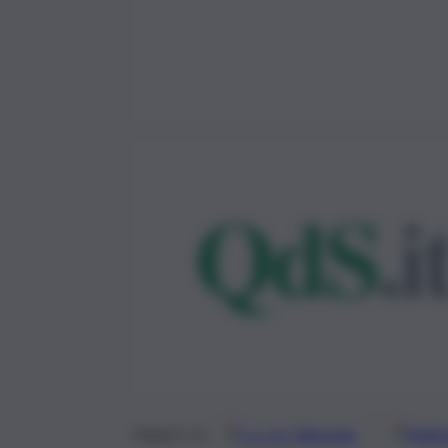
Google
Discover
Fonti 
Seguici su